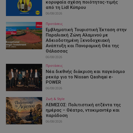
κορυφαία σχέση ποιότητας-τιμής
από τη Lidl Κύπρου
06/08/2026
Προτάσεις
Εμβληματική Τουριστική Έκταση στην
Παραλιακή Ζώνη Αλαμινού με
Αδειοδοτημένη Ξενοδοχειακή
Ανάπτυξη και Πανοραμική Θέα της
Θάλασσας
06/08/2026
Προτάσεις
Νέα διεθνής διάκριση και παγκόσμιο
ρεκόρ για το Nissan Qashqai e-
POWER
06/08/2026
Ζωή & Style
ΛΕΜΕΣΟΣ: Πολιτιστική ατζέντα της
ημέρας – Θέατρο, ντοκιμαντέρ και
παράδοση
06/08/2026