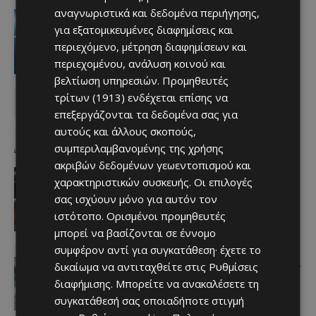
αναγνωριστικά και δεδομένα περιήγησης,
Ειδήσεις
Ο τουρισμός ως εθνική υπόθεση
για εξατομικευμένες διαφημίσεις και
06/08/2026
περιεχόμενο, μέτρηση διαφημίσεων και
περιεχομένου, ανάλυση κοινού και
βελτίωση υπηρεσιών.
Προμηθευτές
Ειδήσεις
τρίτων (1913)
ενδέχεται επίσης να
Επένδυση €31 εκατ. για εκσυγχρονισμό
επεξεργάζονται τα δεδομένα σας για
των Υπηρεσιών Κοινωνικής Ευημερίας
αυτούς και άλλους σκοπούς,
06/08/2026
συμπεριλαμβανομένης της χρήσης
ακριβών δεδομένων γεωεντοπισμού και
Ειδήσεις
χαρακτηριστικών συσκευής. Οι επιλογές
Παραδίδεται σήμερα στο κοινό η
ανακαινισμένη Πλατεία Ηρώων στη
σας ισχύουν μόνο για αυτόν τον
Λεμεσό
ιστότοπο. Ορισμένοι προμηθευτές
06/08/2026
μπορεί να βασίζονται σε έννομο
συμφέρον αντί για συγκατάθεση· έχετε το
Επικαιρότητα
ΛΕΜΕΣΟΣ: Κυκλοφοριακές ρυθμίσεις και
δικαίωμα να αντιταχθείτε στις
Ρυθμίσεις
οδικά έργα για σήμερα Πέμπτη
διαφήμισης
. Μπορείτε να ανακαλέσετε τη
06/08/2026
συγκατάθεσή σας οποιαδήποτε στιγμή