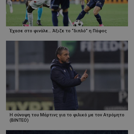
Έχασε στο φινάλε… Άξιζε το “διπλό” η Πάφος
H σύνοψη του Μάρτινς για το φιλικό με τον Ατρόμητο
(ΒΙΝΤΕΟ)