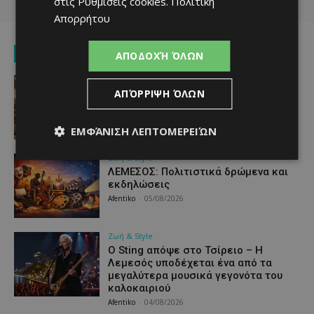
στις
Ρυθμίσεις cookies
.
Πολιτική
Απορρήτου
ΖΩΗ & STYLE
ΑΠΟΔΟΧΉ ΌΛΩΝ
Ζωή & Style
ΑΠΌΡΡΙΨΗ ΌΛΩΝ
ΛΕΜΕΣΟΣ: Πολιτιστική ατζέντα της
ημέρας – Θέατρο, ντοκιμαντέρ και
παράδοση
ΕΜΦΆΝΙΣΗ ΛΕΠΤΟΜΕΡΕΙΏΝ
Afentiko
-
06/08/2026
Ζωή & Style
ΛΕΜΕΣΟΣ: Πολιτιστικά δρώμενα και
εκδηλώσεις
Afentiko
-
05/08/2026
Ζωή & Style
Ο Sting απόψε στο Τσίρειο – Η
Λεμεσός υποδέχεται ένα από τα
μεγαλύτερα μουσικά γεγονότα του
καλοκαιριού
Afentiko
-
04/08/2026