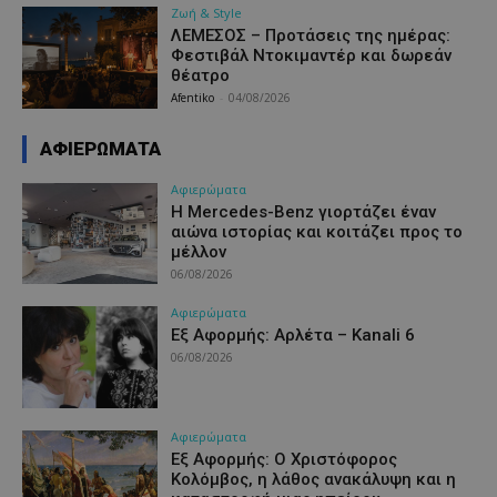
Ζωή & Style
ΛΕΜΕΣΟΣ – Προτάσεις της ημέρας:
Φεστιβάλ Ντοκιμαντέρ και δωρεάν
θέατρο
Afentiko
-
04/08/2026
AΦΙΕΡΩΜΑΤΑ
Aφιερώματα
Η Mercedes-Benz γιορτάζει έναν
αιώνα ιστορίας και κοιτάζει προς το
μέλλον
06/08/2026
Aφιερώματα
Εξ Αφορμής: Αρλέτα – Kanali 6
06/08/2026
Aφιερώματα
Εξ Αφορμής: Ο Χριστόφορος
Κολόμβος, η λάθος ανακάλυψη και η