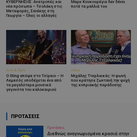
ΚΥΒΕΡΝΗΣΗΣ: Ανατροπές και
Μαρκ Κουκουρέγια δεν δένει
νέα πρόσωπα – Τσολάκη στις
ποτέ τα μαλλιά του
Μεταφορές, Σενέκης στη
Γεωργία – Όλες οι αλλαγές
Ζωή & Style
video
Ο Sting απόψε στο Τσίρειο – Η
Μιχάλης Ττερλικκάς: Η φωνή
Λεμεσός υποδέχεται ένα από
που κράτησε ζωντανή την ψυχή
τα μεγαλύτερα μουσικά
της κυπριακής παράδοσης
γεγονότα του καλοκαιριού
ΠΡΟΤΑΣΕΙΣ
Προτάσεις
Διεθνώς αναγνωρισμένα κρασιά στην