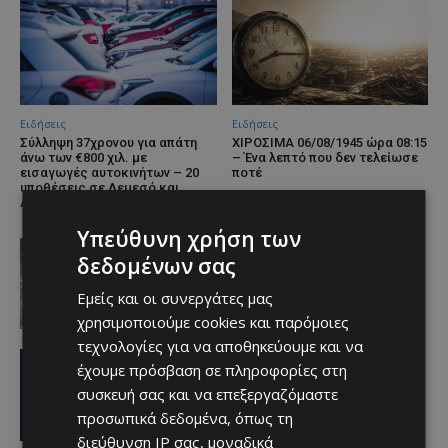
Ειδήσεις
Ειδήσεις
Σύλληψη 37χρονου για απάτη
ΧΙΡΟΣΙΜΑ 06/08/1945 ώρα 08:15
άνω των €800 χιλ. με
– Ένα λεπτό που δεν τελείωσε
εισαγωγές αυτοκινήτων – 20
ποτέ
υποθέσεις σε Λεμεσό και
Λευκωσία
Υπεύθυνη χρήση των
Ειδήσεις
δεδομένων σας
Ξεκίνησε η αντικατάσταση 100
χιλιομέτρων δικτύου ύδρευσης στο
κέντρο της Λεμεσού
Εμείς και οι συνεργάτες μας
06/08/2026
χρησιμοποιούμε cookies και παρόμοιες
τεχνολογίες για να αποθηκεύουμε και να
Ειδήσεις
έχουμε πρόσβαση σε πληροφορίες στη
Ο κατασκευαστικός τομέας στην
Κύπρο: Ισχυρή δυναμική εν μέσω
συσκευή σας και να επεξεργαζόμαστε
αβεβαιότητας
προσωπικά δεδομένα, όπως τη
06/08/2026
διεύθυνση IP σας, μοναδικά