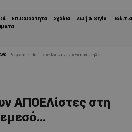
κά
Επικαιρότητα
Σχόλια
Ζωή & Style
Πολιτι
ώματα
EWS
Ασφυκτική πίεση στον Ινφαντίνο για να παραιτηθεί
υν ΑΠΟΕΛίστες στη
εμεσό…