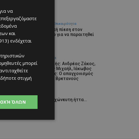
για να
 επεξεργαζόμαστε
Αθλητικά - Επικαιρότητα
δεδομένα
Ασφυκτική πίεση στον
εων και
Ινφαντίνο για να παραιτηθεί
913)
ενδέχεται
07/08/2026
τηριστικών
Aφιερώματα
ομηθευτές μπορεί
Εξ Αφορμής: Ανδρέας Ζάκος,
Χαρίλαος Μιχαήλ, Ιάκωβος
 αντιταχθείτε
Πατάτσος: Ο απαγχονισμός
αδήποτε στιγμή
από τους Βρετανούς
07/08/2026
Αθλητικά
Δυσκολοχώνευτη ήττα…
ΟΧΉ ΌΛΩΝ
07/08/2026