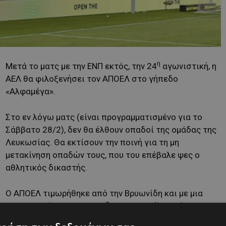
η
Μετά το ματς με την ΕΝΠ εκτός, την 24
αγωνιστική, η
ΑΕΛ θα φιλοξενήσει τον ΑΠΟΕΛ στο γήπεδο
«Αλφαμέγα».
Στο εν λόγω ματς (είναι προγραμματισμένο για το
Σάββατο 28/2), δεν θα έλθουν οπαδοί της ομάδας της
Λευκωσίας. Θα εκτίσουν την ποινή για τη μη
μετακίνηση οπαδών τους, που του επέβαλε ψες ο
αθλητικός δικαστής.
Ο ΑΠΟΕΛ τιμωρήθηκε από την Βρυωνίδη και με μια
η
σει με την Ανόρθωση την 25
αγωνιστική), για όσα
ΓΣΠ.