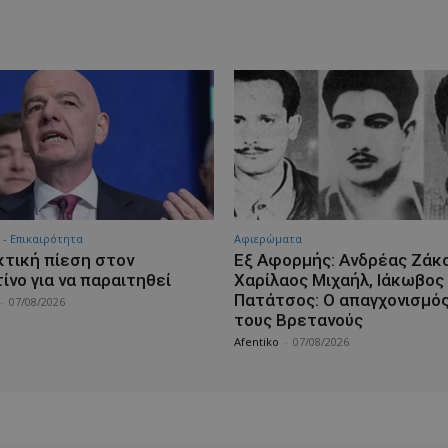
 - Επικαιρότητα
Aφιερώματα
τική πίεση στον
Εξ Αφορμής: Ανδρέας Ζάκο
ίνο για να παραιτηθεί
Χαρίλαος Μιχαήλ, Ιάκωβος
Πατάτσος: Ο απαγχονισμό
-
07/08/2026
τους Βρετανούς
Afentiko
-
07/08/2026