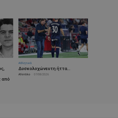
Αθλητικά
ς,
Δυσκολοχώνευτη ήττα…
Afentiko
-
07/08/2026
ς από