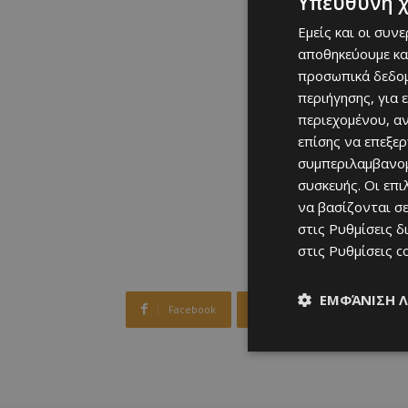
Υπεύθυνη 
Εμείς και οι συν
αποθηκεύουμε κα
προσωπικά δεδομ
περιήγησης, για 
περιεχομένου, α
επίσης να επεξε
συμπεριλαμβανομ
συσκευής. Οι επ
να βασίζονται σε
στις
Ρυθμίσεις δ
στις
Ρυθμίσεις c
ΕΜΦΆΝΙΣΗ 
Facebook
X
Viber