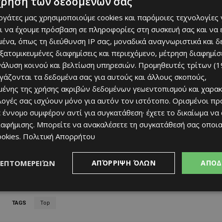
χρήση των δεδομένων σας
εργάτες μας χρησιμοποιούμε cookies και παρόμοιες τεχνολογίες 
ι να έχουμε πρόσβαση σε πληροφορίες στη συσκευή σας και να
ένα, όπως τη διεύθυνση IP σας, μοναδικά αναγνωριστικά και 
εξατομικευμένες διαφημίσεις και περιεχόμενο, μέτρηση διαφημίσ
νάλυση κοινού και βελτίωση υπηρεσιών.
Προμηθευτές τρίτων (1
ργάζονται τα δεδομένα σας για αυτούς και άλλους σκοπούς,
ένης της χρήσης ακριβών δεδομένων γεωεντοπισμού και χαρακ
ιλογές σας ισχύουν μόνο για αυτόν τον ιστότοπο. Ορισμένοι πρ
 έννομο συμφέρον αντί για συγκατάθεση· έχετε το δικαίωμα να
ιαφήμισης
. Μπορείτε να ανακαλέσετε τη συγκατάθεσή σας οποι
ookies
.
Πολιτική Απορρήτου
ΛΕΠΤΟΜΕΡΕΙΏΝ
ΑΠΌΡΡΙΨΗ ΌΛΩΝ
ΑΠΟΔ
WhatsApp
Email
Copy URL
TAGS
Top