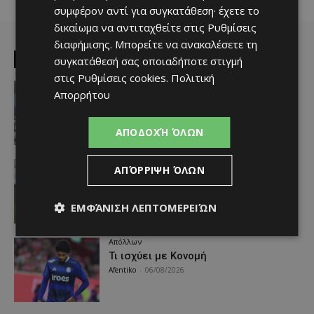
συμφέρον αντί για συγκατάθεση· έχετε το
δικαίωμα να αντιταχθείτε στις
Ρυθμίσεις
διαφήμισης
. Μπορείτε να ανακαλέσετε τη
EDITOR PICKS
συγκατάθεσή σας οποιαδήποτε στιγμή
στις
Ρυθμίσεις cookies
.
Πολιτική
Απόλλων
Απορρήτου
Πολύ μεγάλο ενδιαφέρον για ένα
«μαγικό χαρτάκι»
Afentiko
-
06/08/2026
ΑΠΟΔΟΧΉ ΌΛΩΝ
Αθλητικά - Επικαιρότητα
ΑΠΌΡΡΙΨΗ ΌΛΩΝ
Παραμένει ο Ενρίκες – Παίρνει και
Χάιρο
Afentiko
-
06/08/2026
ΕΜΦΆΝΙΣΗ ΛΕΠΤΟΜΕΡΕΙΏΝ
Απόλλων
Τι ισχύει με Κονομή
Afentiko
-
06/08/2026