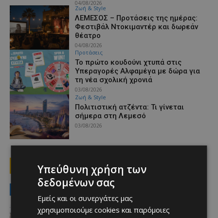
04/08/2026
Ζωή & Style
ΛΕΜΕΣΟΣ – Προτάσεις της ημέρας:
Φεστιβάλ Ντοκιμαντέρ και δωρεάν
θέατρο
04/08/2026
Προτάσεις
Το πρώτο κουδούνι χτυπά στις
Υπεραγορές Αλφαμέγα με δώρα για
τη νέα σχολική χρονιά
03/08/2026
Ζωή & Style
Πολιτιστική ατζέντα: Τι γίνεται
σήμερα στη Λεμεσό
03/08/2026
1
2
3
Υπεύθυνη χρήση των
δεδομένων σας
MUST READ
Εμείς και οι συνεργάτες μας
Ειδήσεις
χρησιμοποιούμε cookies και παρόμοιες
ΚΕΡΑΙΕΣ ΣΤΙΣ ΒΡΕΤΑΝΙΚΕΣ ΒΑΣΕΙΣ –