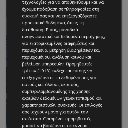
τεχνολογίες για να αποθηκεύουμε και να
Terra Cypria και BirdLife
έχουμε πρόσβαση σε πληροφορίες στη
συμμερίζονται τις ανησυχίες: «Κάθε
νέα ανάπτυξη απαιτεί ιδιαίτερη
συσκευή σας και να επεξεργαζόμαστε
προσοχή»
προσωπικά δεδομένα, όπως τη
07/08/2026
διεύθυνση IP σας, μοναδικά
αναγνωριστικά και δεδομένα περιήγησης,
Ειδήσεις
Στον αέρα η ακτοπλοϊκή Κύπρου –
για εξατομικευμένες διαφημίσεις και
Ελλάδας μετά το 2027 χωρίς νέα
περιεχόμενο, μέτρηση διαφημίσεων και
κρατική επιδότηση
περιεχομένου, ανάλυση κοινού και
Afentiko
-
07/08/2026
βελτίωση υπηρεσιών.
Προμηθευτές
ΑΕΛ
τρίτων (1913)
ενδέχεται επίσης να
Ποδοσφαιριστές μπορούν να
επεξεργάζονται τα δεδομένα σας για
εγγράφονται στα μητρώα διαιτητών
αυτούς και άλλους σκοπούς,
(κανονισμοί και προϋποθέσεις)
συμπεριλαμβανομένης της χρήσης
Afentiko
-
07/08/2026
ακριβών δεδομένων γεωεντοπισμού και
video
χαρακτηριστικών συσκευής. Οι επιλογές
«Η αγάπη μου για την ΑΕΛ δεν μπορεί
σας ισχύουν μόνο για αυτόν τον
να σταματήσει – Μια μέρα θα
είμαστε ξανά μαζί» (video)
ιστότοπο. Ορισμένοι προμηθευτές
Afentiko
-
07/08/2026
μπορεί να βασίζονται σε έννομο