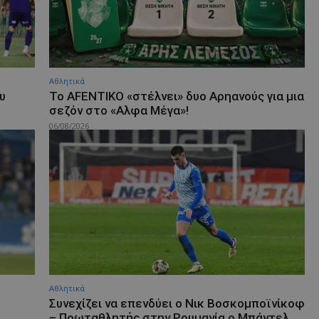
Αθλητικά
υ
Το AFENTIKO «στέλνει» δυο Αρηανούς για μια
σεζόν στο «Αλφα Μέγα»!
06/08/2026
Αθλητικά
Συνεχίζει να επενδύει ο Νικ Βοσκομποϊνίκοφ
– Πρωταθλητής στην Ρουμανία ο Μπάντελ