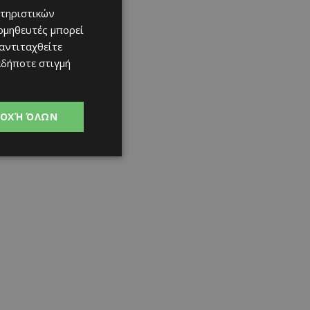
τηριστικών
ομηθευτές μπορεί
 αντιταχθείτε
αδήποτε στιγμή
ΟΧΉ ΌΛΩΝ