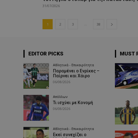
31/07/2026
...
1
2
3
38
EDITOR PICKS
MUST 
Αθλητικά - Επικαιρότητα
Παραμένει ο Ενρίκες –
Παίρνει και Χάιρο
06/08/2026
Απόλλων
Τι ισχύει με Κονομή
06/08/2026
Αθλητικά - Επικαιρότητα
Εκεί συνεχίζει ο