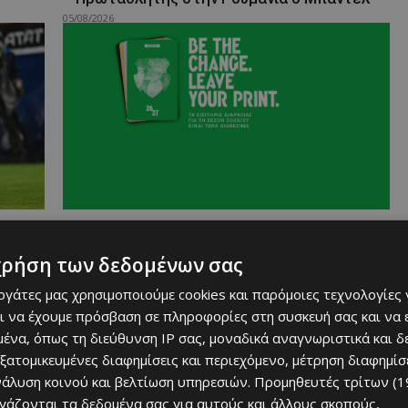
05/08/2026
Αθλητικά
Σε κυκλοφορία οι κάρτες διαρκείας…
χρήση των δεδομένων σας
04/08/2026
εργάτες μας χρησιμοποιούμε cookies και παρόμοιες τεχνολογίες 
ι να έχουμε πρόσβαση σε πληροφορίες στη συσκευή σας και να
ένα, όπως τη διεύθυνση IP σας, μοναδικά αναγνωριστικά και 
εξατομικευμένες διαφημίσεις και περιεχόμενο, μέτρηση διαφημίσ
νάλυση κοινού και βελτίωση υπηρεσιών.
Προμηθευτές τρίτων (1
ργάζονται τα δεδομένα σας για αυτούς και άλλους σκοπούς,