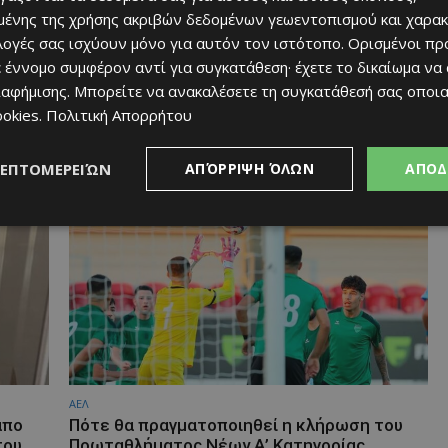
ένης της χρήσης ακριβών δεδομένων γεωεντοπισμού και χαρακ
ιλογές σας ισχύουν μόνο για αυτόν τον ιστότοπο. Ορισμένοι πρ
 έννομο συμφέρον αντί για συγκατάθεση· έχετε το δικαίωμα να
ιαφήμισης
. Μπορείτε να ανακαλέσετε τη συγκατάθεσή σας οποι
ΑΕΛ
Ανάρτηση απο τον εγγονό του Πέτρου
ookies
.
Πολιτική Απορρήτου
Τσίρου: Θέτει ερωτήματα για τη μη
αξιοποίηση του Τσιρείου Σταδίου…
ΛΕΠΤΟΜΕΡΕΙΏΝ
ΑΠΌΡΡΙΨΗ ΌΛΩΝ
ΑΠΟΔ
04/08/2026
ΑΕΛ
απο
Πότε θα πραγματοποιηθεί η κλήρωση του
του
Πρωταθλήματος Νέων Α’ Κατηγορίας