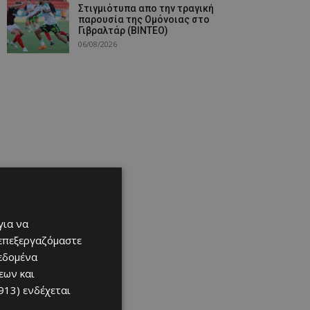
Στιγμιότυπα απο την τραγική
παρουσία της Ομόνοιας στο
Γιβραλτάρ (ΒΙΝΤΕΟ)
06/08/2026
για να
 επεξεργαζόμαστε
δεδομένα
εων και
913)
ενδέχεται