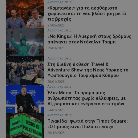
Ανταποκρίσεις
«Καμπανάκι» για τα ακαθάριστα
χωράφια και τη νέα βλάστηση μετά
τις βροχές
27/05/2026
Ανταποκρίσεις
«No Kings»: Η Αμερική στους δρόμους
απέναντι στον Ντόναλντ Τραμπ
29/03/2026
Ανταποκρίσεις
Στη διεθνή έκθεση Travel &
Adventure Show της Νέας Υόρκης το
Υφυπουργείο Τουρισμού Κύπρου
26/01/2026
Ανταποκρίσεις
Έλον Μασκ: Το όραμα μιας
ανθρωπότητας χωρίς ελλείψεις, με
AI, ρομπότ και ενέργεια στο τιμόνι
24/01/2026
Ανταποκρίσεις
Πινακίδα–φωτιά στην Times Square:
«Ο Ιησούς είναι Παλαιστίνιος»
26/12/2025