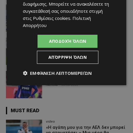
διαφήμισης
. Μπορείτε να ανακαλέσετε τη
Απόλλων
συγκατάθεσή σας οποιαδήποτε στιγμή
Πολύ μεγάλο ενδιαφέρον για ένα
«μαγικό χαρτάκι»
στις
Ρυθμίσεις cookies
.
Πολιτική
Afentiko
-
06/08/2026
Απορρήτου
Αθλητικά - Επικαιρότητα
ΑΠΟΔΟΧΉ ΌΛΩΝ
Παραμένει ο Ενρίκες – Παίρνει και
Χάιρο
ΑΠΌΡΡΙΨΗ ΌΛΩΝ
Afentiko
-
06/08/2026
ΕΜΦΆΝΙΣΗ ΛΕΠΤΟΜΕΡΕΙΏΝ
Απόλλων
Τι ισχύει με Κονομή
Afentiko
-
06/08/2026
MUST READ
video
«Η αγάπη μου για την ΑΕΛ δεν μπορεί
να σταματήσει – Μια μέρα θα