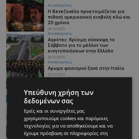
Ανταποκρίσεις
Η Βενεζουέλα προετοιμάζεται για
πιθανή αμερικανική εισβολή εδώ και
20 χρόνια
26/12/2025
Ανταποκρίσεις
Αγρότες: Κρίσιμη σύσκεψη το
Σάββατο για το μέλλον των
κινητοποιήσεων στην Ελλάδα
26/12/2025
Ανταποκρίσεις
Αρωμα φασισμού ξανά στην Ιταλία
26/12/2025
Υπεύθυνη χρήση των
MUST READ
δεδομένων σας
Εμείς και οι συνεργάτες μας
ΑΕΛ
Τσίρειο Στάδιο: Νέα ανάρτηση απο
χρησιμοποιούμε cookies και παρόμοιες
τον εγγονό του δωρητή…
τεχνολογίες για να αποθηκεύουμε και να
08/08/2026
έχουμε πρόσβαση σε πληροφορίες στη