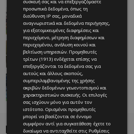
συσκευή σας και να επεξεργαζόμαστε
προσωπικά δεδομένα, όπως τη
Αθλητικά
Πάνε Γιουρόπα Καπ oι Απόλλων
διεύθυνση IP σας, μοναδικά
Ladies! Έπαιξαν μες το λιοπύρι
αναγνωριστικά και δεδομένα περιήγησης,
(VIDEO)
για εξατομικευμένες διαφημίσεις και
Afentiko
-
08/08/2026
περιεχόμενο, μέτρηση διαφημίσεων και
ΑΕΛ
περιεχομένου, ανάλυση κοινού και
Πήγε να δει το ‘χτίσιμο’ απο κοντά ο
βελτίωση υπηρεσιών.
Προμηθευτές
“ΚΚ”…
τρίτων (1913)
ενδέχεται επίσης να
Afentiko
-
08/08/2026
επεξεργάζονται τα δεδομένα σας για
αυτούς και άλλους σκοπούς,
Αθλητικά
συμπεριλαμβανομένης της χρήσης
Όλα δείχνουν… φουλαρισμένες τρεις
κερκίδες!
ακριβών δεδομένων γεωεντοπισμού και
Afentiko
-
08/08/2026
χαρακτηριστικών συσκευής. Οι επιλογές
σας ισχύουν μόνο για αυτόν τον
ιστότοπο. Ορισμένοι προμηθευτές
μπορεί να βασίζονται σε έννομο
συμφέρον αντί για συγκατάθεση· έχετε το
EDITOR PICKS
δικαίωμα να αντιταχθείτε στις
Ρυθμίσεις