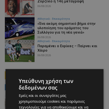
Ζορζίνιο η 14η μεταγραφή
06/08/2026
Αθλητικά - Επικαιρότητα
«Ένα ακόμη σημαντικό βήμα στην
υλοποίηση του οράματος του
Συλλόγου για τη νέα γενιά»
06/08/2026
Αθλητικά - Επικαιρότητα
Παραμένει ο Ενρίκες – Παίρνει και
Χάιρο
06/08/2026
1
2
3
Υπεύθυνη χρήση των
δεδομένων σας
MUST READ
Εμείς και οι συνεργάτες μας
Ειδήσεις
χρησιμοποιούμε cookies και παρόμοιες
ΚΕΡΑΙΕΣ ΣΤΙΣ ΒΡΕΤΑΝΙΚΕΣ ΒΑΣΕΙΣ –
Terra Cypria και BirdLife
τεχνολογίες για να αποθηκεύουμε και να