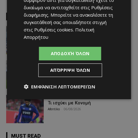
δικαίωμα να αντιταχθείτε στις
Ρυθμίσεις
διαφήμισης
. Μπορείτε να ανακαλέσετε τη
EDITOR PICKS
συγκατάθεσή σας οποιαδήποτε στιγμή
Απόλλων
στις
Ρυθμίσεις cookies
.
Πολιτική
Πολύ μεγάλο ενδιαφέρον για ένα
Απορρήτου
«μαγικό χαρτάκι»
Afentiko
-
06/08/2026
ΑΠΟΔΟΧΉ ΌΛΩΝ
Αθλητικά - Επικαιρότητα
Παραμένει ο Ενρίκες – Παίρνει και
ΑΠΌΡΡΙΨΗ ΌΛΩΝ
Χάιρο
Afentiko
-
06/08/2026
ΕΜΦΆΝΙΣΗ ΛΕΠΤΟΜΕΡΕΙΏΝ
Απόλλων
Τι ισχύει με Κονομή
Afentiko
-
06/08/2026
MUST READ