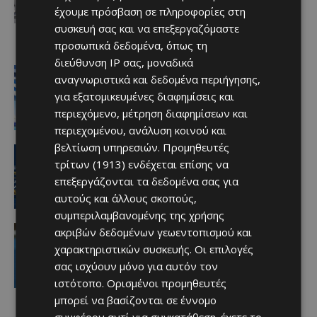
συμμερίζονται τις ανησυχίες: «Κάθε
έχουμε πρόσβαση σε πληροφορίες στη
νέα ανάπτυξη απαιτεί ιδιαίτερη
συσκευή σας και να επεξεργαζόμαστε
προσοχή»
07/08/2026
προσωπικά δεδομένα, όπως τη
διεύθυνση IP σας, μοναδικά
Ειδήσεις
αναγνωριστικά και δεδομένα περιήγησης,
Στον αέρα η ακτοπλοϊκή Κύπρου –
για εξατομικευμένες διαφημίσεις και
Ελλάδας μετά το 2027 χωρίς νέα
κρατική επιδότηση
περιεχόμενο, μέτρηση διαφημίσεων και
Afentiko
-
07/08/2026
περιεχομένου, ανάλυση κοινού και
βελτίωση υπηρεσιών.
Προμηθευτές
ΑΕΛ
Ποδοσφαιριστές μπορούν να
τρίτων (1913)
ενδέχεται επίσης να
εγγράφονται στα μητρώα διαιτητών
επεξεργάζονται τα δεδομένα σας για
(κανονισμοί και προϋποθέσεις)
αυτούς και άλλους σκοπούς,
Afentiko
-
07/08/2026
συμπεριλαμβανομένης της χρήσης
video
ακριβών δεδομένων γεωεντοπισμού και
«Η αγάπη μου για την ΑΕΛ δεν μπορεί
χαρακτηριστικών συσκευής. Οι επιλογές
να σταματήσει – Μια μέρα θα
σας ισχύουν μόνο για αυτόν τον
είμαστε ξανά μαζί» (video)
ιστότοπο. Ορισμένοι προμηθευτές
Afentiko
-
07/08/2026
μπορεί να βασίζονται σε έννομο
συμφέρον αντί για συγκατάθεση· έχετε το