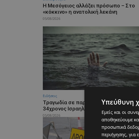
Η Μεσόγειος αλλάζει πρόσωπο – Στο
«κόκκινο» η ανατολική λεκάνη
05/08/2026
Ειδήσεις
Υπεύθυνη 
Τραγωδία σε παραλία της Λεμεσού – 
34χρονος Ισραηλινός
Εμείς και οι συν
05/08/2026
αποθηκεύουμε κα
προσωπικά δεδομ
περιήγησης, για 