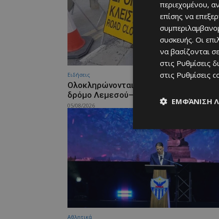
περιεχομένου, α
επίσης να επεξε
συμπεριλαμβανομ
συσκευής. Οι επ
να βασίζονται σε
στις
Ρυθμίσεις δ
στις
Ρυθμίσεις c
Ειδήσεις
Ολοκληρώνονται σήμερα τα έργα στον
δρόμο Λεμεσού–Σαϊττά
ΕΜΦΆΝΙΣΗ 
05/08/2026
Αθλητικά