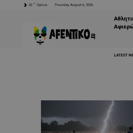
C
20
Cyprus
Thursday, August 6, 2026
Αθλητι
Aφιερ
LATEST N