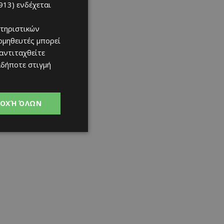
913)
ενδέχεται
τηριστικών
ομηθευτές μπορεί
 αντιταχθείτε
αδήποτε στιγμή
ΟΧΉ ΌΛΩΝ