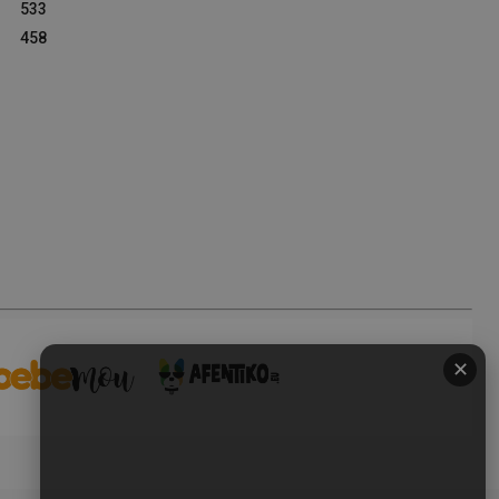
533
458
✕