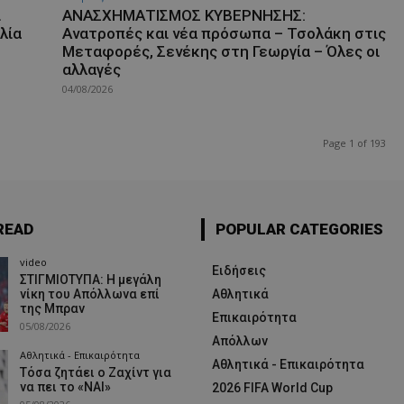
ι
ΑΝΑΣΧΗΜΑΤΙΣΜΟΣ ΚΥΒΕΡΝΗΣΗΣ:
λία
Ανατροπές και νέα πρόσωπα – Τσολάκη στις
Μεταφορές, Σενέκης στη Γεωργία – Όλες οι
αλλαγές
04/08/2026
Page 1 of 193
READ
POPULAR CATEGORIES
video
Ειδήσεις
ΣΤΙΓΜΙΟΤΥΠΑ: Η μεγάλη
νίκη του Απόλλωνα επί
Αθλητικά
της Μπραν
Επικαιρότητα
05/08/2026
Απόλλων
Αθλητικά - Επικαιρότητα
Αθλητικά - Επικαιρότητα
Τόσα ζητάει ο Ζαχίντ για
να πει το «ΝΑΙ»
2026 FIFA World Cup