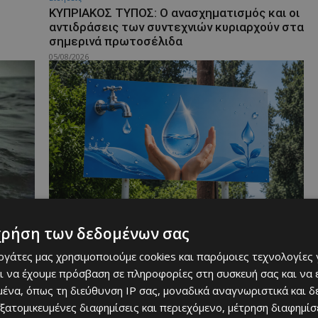
ΚΥΠΡΙΑΚΟΣ ΤΥΠΟΣ: Ο ανασχηματισμός και οι
αντιδράσεις των συντεχνιών κυριαρχούν στα
σημερινά πρωτοσέλιδα
05/08/2026
Ειδήσεις
χρήση των δεδομένων σας
Νεκρός
Παρουσιάζεται σήμερα η Εκστρατεία
Εξοικονόμησης Νερού του ΕΟΑ Λεμεσού
εργάτες μας χρησιμοποιούμε cookies και παρόμοιες τεχνολογίες 
05/08/2026
ι να έχουμε πρόσβαση σε πληροφορίες στη συσκευή σας και να
ένα, όπως τη διεύθυνση IP σας, μοναδικά αναγνωριστικά και 
εξατομικευμένες διαφημίσεις και περιεχόμενο, μέτρηση διαφημίσ