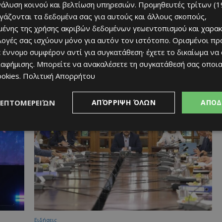
νάλυση κοινού και βελτίωση υπηρεσιών.
Προμηθευτές τρίτων (1
ργάζονται τα δεδομένα σας για αυτούς και άλλους σκοπούς,
ένης της χρήσης ακριβών δεδομένων γεωεντοπισμού και χαρακ
ιλογές σας ισχύουν μόνο για αυτόν τον ιστότοπο. Ορισμένοι πρ
 έννομο συμφέρον αντί για συγκατάθεση· έχετε το δικαίωμα να
ιαφήμισης
. Μπορείτε να ανακαλέσετε τη συγκατάθεσή σας οποι
ookies
.
Πολιτική Απορρήτου
Ειδήσεις
ΤΟ ΑΙΜΑ ΔΙΝΕΙ ΖΩΗ: Εθελοντική αιμοδοσία
σήμερα στις Πάνω Πλάτρες
ΛΕΠΤΟΜΕΡΕΙΏΝ
ΑΠΌΡΡΙΨΗ ΌΛΩΝ
ΑΠΟΔ
05/08/2026
Ειδήσεις