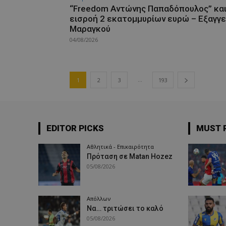
“Freedom Αντώνης Παπαδόπουλος” κα
εισροή 2 εκατομμυρίων ευρώ – Εξαγγε
Μαραγκού
04/08/2026
...
1
2
3
193
EDITOR PICKS
MUST 
Αθλητικά - Επικαιρότητα
Πρόταση σε Matan Hozez
05/08/2026
Απόλλων
Να… τριτώσει το καλό
05/08/2026