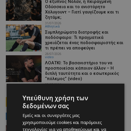
Ο έξυπνος Νόλαν, η πειραγμένη
Οδύσσεια και το ανιστόρητο
Χόλυγουντ – Γιατί γαυγίζουμε και τι
ζητάμε;
31/07/2026
Αθλητικά
Συμπληρώματα διατροφής και
ποδόσφαιρο: Τι πραγματικά
χρειάζεται ένας ποδοσφαιριστής και
τι πρέπει να αποφεύγει
28/07/2026
video
ΛΟΑΤΚΙ: Το βασανιστήριο του να
προσποιείσαι κάποιον άλλον – Η
διπλή ταυτότητα και ο εσωτερικός
“πόλεμος” (video)
27/07/2026
Υπεύθυνη χρήση των
1
2
3
δεδομένων σας
Εμείς και οι συνεργάτες μας
MUST READ
χρησιμοποιούμε cookies και παρόμοιες
Αθλητικά
τεχνολογίες για να αποθηκεύουμε και να