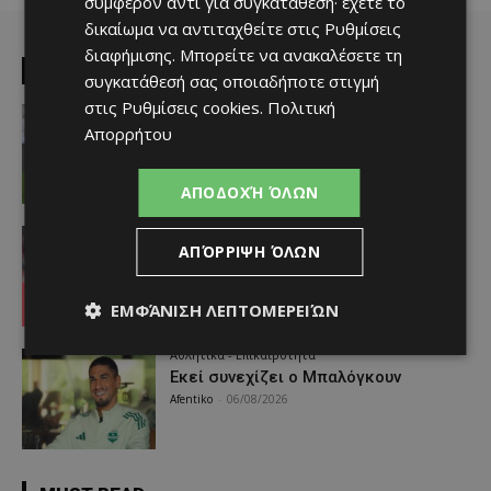
συμφέρον αντί για συγκατάθεση· έχετε το
δικαίωμα να αντιταχθείτε στις
Ρυθμίσεις
διαφήμισης
. Μπορείτε να ανακαλέσετε τη
EDITOR PICKS
συγκατάθεσή σας οποιαδήποτε στιγμή
στις
Ρυθμίσεις cookies
.
Πολιτική
Αθλητικά - Επικαιρότητα
Απορρήτου
Παραμένει ο Ενρίκες – Παίρνει και
Χάιρο
Afentiko
-
06/08/2026
ΑΠΟΔΟΧΉ ΌΛΩΝ
Απόλλων
ΑΠΌΡΡΙΨΗ ΌΛΩΝ
Τι ισχύει με Κονομή
Afentiko
-
06/08/2026
ΕΜΦΆΝΙΣΗ ΛΕΠΤΟΜΕΡΕΙΏΝ
Αθλητικά - Επικαιρότητα
Εκεί συνεχίζει ο Μπαλόγκουν
Afentiko
-
06/08/2026