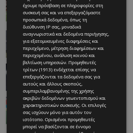
Έχασε στο φινάλε… Άξιζε το “διπλό”
έχουμε πρόσβαση σε πληροφορίες στη
η Πάφος
συσκευή σας και να επεξεργαζόμαστε
06/08/2026
προσωπικά δεδομένα, όπως τη
διεύθυνση IP σας, μοναδικά
ΑΕΛ
αναγνωριστικά και δεδομένα περιήγησης,
H σύνοψη του Μάρτινς για το φιλικό
για εξατομικευμένες διαφημίσεις και
με τον Ατρόμητο (ΒΙΝΤΕΟ)
περιεχόμενο, μέτρηση διαφημίσεων και
Afentiko
-
06/08/2026
περιεχομένου, ανάλυση κοινού και
βελτίωση υπηρεσιών.
Προμηθευτές
Αθλητικά
τρίτων (1913)
ενδέχεται επίσης να
Ξανά στο γήπεδο… Επανήρχισε το
επεξεργάζονται τα δεδομένα σας για
ματς στην Red Bull Arena
Afentiko
-
06/08/2026
αυτούς και άλλους σκοπούς,
συμπεριλαμβανομένης της χρήσης
ακριβών δεδομένων γεωεντοπισμού και
Αθλητικά
Στιγμιότυπα απο την τραγική
χαρακτηριστικών συσκευής. Οι επιλογές
παρουσία της Ομόνοιας στο
σας ισχύουν μόνο για αυτόν τον
Γιβραλτάρ (ΒΙΝΤΕΟ)
ιστότοπο. Ορισμένοι προμηθευτές
Afentiko
-
06/08/2026
μπορεί να βασίζονται σε έννομο