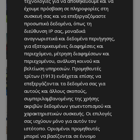
τεχνολογίες για να αποθηκεύουμε και να
Aνακοινώθηκε το deal που
προανήγγειλαν οι Ρουμάνοι
έχουμε πρόσβαση σε πληροφορίες στη
08/08/2026
συσκευή σας και να επεξεργαζόμαστε
προσωπικά δεδομένα, όπως τη
διεύθυνση IP σας, μοναδικά
Ειδήσεις
αναγνωριστικά και δεδομένα περιήγησης,
Η Peugeot είναι ο επίσημος
για εξατομικευμένες διαφημίσεις και
συνεργάτης του Φεστιβάλ
Κινηματογράφου της Βενετίας
περιεχόμενο, μέτρηση διαφημίσεων και
Afentiko
-
08/08/2026
περιεχομένου, ανάλυση κοινού και
βελτίωση υπηρεσιών.
Προμηθευτές
Ειδήσεις
Lidl Better Living Days #summer2026:
τρίτων (1913)
ενδέχεται επίσης να
Ένα μοναδικό ταξίδι ευεξίας, γεμάτο
επεξεργάζονται τα δεδομένα σας για
γεύση, ενέργεια και χαμόγελα σε όλη
αυτούς και άλλους σκοπούς,
την Κύπρο
συμπεριλαμβανομένης της χρήσης
Afentiko
-
08/08/2026
ακριβών δεδομένων γεωεντοπισμού και
Ειδήσεις
χαρακτηριστικών συσκευής. Οι επιλογές
ΚΥΠΡΙΑΚΟΣ ΤΥΠΟΣ: Στο επίκεντρο οι
διορισμοί στους ημικρατικούς, οι
σας ισχύουν μόνο για αυτόν τον
Προεδρικές του 2028 και ο GSI
ιστότοπο. Ορισμένοι προμηθευτές
Afentiko
-
08/08/2026
μπορεί να βασίζονται σε έννομο