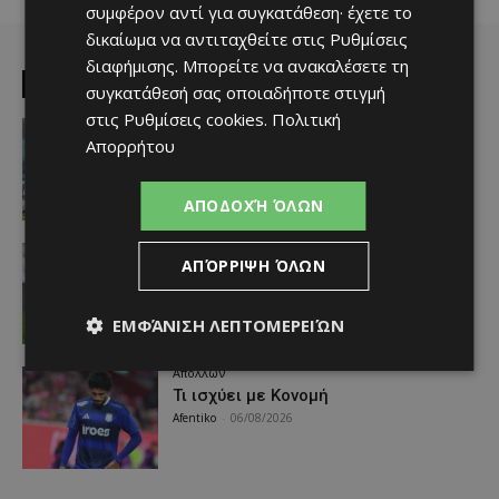
συμφέρον αντί για συγκατάθεση· έχετε το
δικαίωμα να αντιταχθείτε στις
Ρυθμίσεις
διαφήμισης
. Μπορείτε να ανακαλέσετε τη
EDITOR PICKS
συγκατάθεσή σας οποιαδήποτε στιγμή
στις
Ρυθμίσεις cookies
.
Πολιτική
Απόλλων
Απορρήτου
Πολύ μεγάλο ενδιαφέρον για ένα
«μαγικό χαρτάκι»
Afentiko
-
06/08/2026
ΑΠΟΔΟΧΉ ΌΛΩΝ
Αθλητικά - Επικαιρότητα
ΑΠΌΡΡΙΨΗ ΌΛΩΝ
Παραμένει ο Ενρίκες – Παίρνει και
Χάιρο
Afentiko
-
06/08/2026
ΕΜΦΆΝΙΣΗ ΛΕΠΤΟΜΕΡΕΙΏΝ
Απόλλων
Τι ισχύει με Κονομή
Afentiko
-
06/08/2026