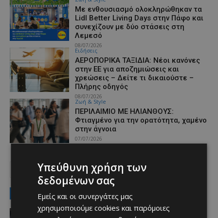
Με ενθουσιασμό ολοκληρώθηκαν τα
Lidl Better Living Days στην Πάφο και
συνεχίζουν με δύο στάσεις στη
Λεμεσό
08/07/2026
Ειδήσεις
ΑΕΡΟΠΟΡΙΚΑ ΤΑΞΙΔΙΑ: Νέοι κανόνες
στην ΕΕ για αποζημιώσεις και
χρεώσεις – Δείτε τι δικαιούστε –
Πλήρης οδηγός
08/07/2026
Ζωή & Style
ΠΕΡΙΛΑΙΜΙΟ ΜΕ ΗΛΙΑΝΘΟΥΣ:
Φτιαγμένο για την ορατότητα, χαμένο
στην άγνοια
07/07/2026
Υπεύθυνη χρήση των
2
3
4
δεδομένων σας
MUST READ
Εμείς και οι συνεργάτες μας
χρησιμοποιούμε cookies και παρόμοιες
Αθλητικά