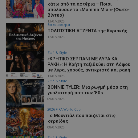
κάτω από τα αστέρια – Ποιοι
απόλαυσαν το «Mamma Mia!»-(Φώτο-
Βίντεο)
13/07/2026
Επικαιρότητα
ΠΟΛΙΤΙΣΤΙΚΗ ΑΤΖΕΝΤΑ της Κυριακής
12/07/2026
Ζωή & Style
«ΚΡΗΤΙΚΟ ΣΕΡΓΙΑΝΙ ΜΕ ΛΥΡΑ ΚΑΙ
ΡΑΚΗ»: Η Κρήτη ταξιδεύει στη Λόφου
με λύρα, χορούς, αντικριστό και ρακή
11/07/2026
Ζωή & Style
BONNIE TYLER: Μια ρωγμή μέσα στη
γυαλιστερή ποπ των ’80s
09/07/2026
2026 FIFA World Cup
Το Μουντιάλ που παίζεται στις
κερκίδες
08/07/2026
Ζωή & Style