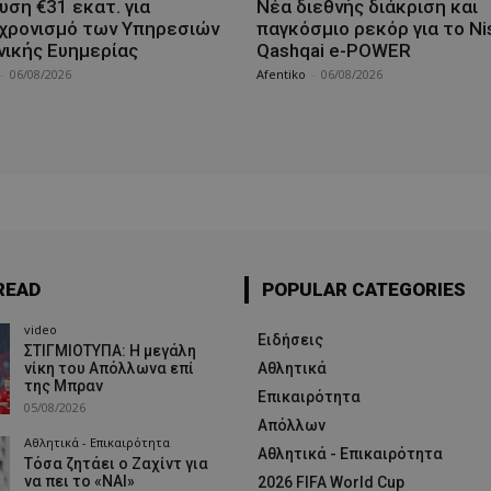
υση €31 εκατ. για
Νέα διεθνής διάκριση και
χρονισμό των Υπηρεσιών
παγκόσμιο ρεκόρ για το Ni
νικής Ευημερίας
Qashqai e-POWER
-
06/08/2026
Afentiko
-
06/08/2026
READ
POPULAR CATEGORIES
video
Ειδήσεις
ΣΤΙΓΜΙΟΤΥΠΑ: Η μεγάλη
νίκη του Απόλλωνα επί
Αθλητικά
της Μπραν
Επικαιρότητα
05/08/2026
Απόλλων
Αθλητικά - Επικαιρότητα
Αθλητικά - Επικαιρότητα
Τόσα ζητάει ο Ζαχίντ για
να πει το «ΝΑΙ»
2026 FIFA World Cup