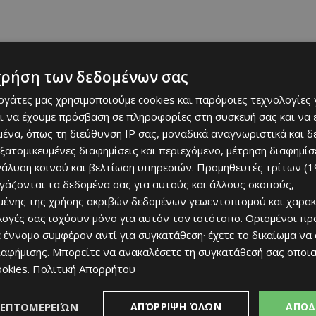
χρήση των δεδομένων σας
εργάτες μας χρησιμοποιούμε cookies και παρόμοιες τεχνολογίες 
ι να έχουμε πρόσβαση σε πληροφορίες στη συσκευή σας και να
ένα, όπως τη διεύθυνση IP σας, μοναδικά αναγνωριστικά και 
εξατομικευμένες διαφημίσεις και περιεχόμενο, μέτρηση διαφημίσ
ότητας των αρμόδιων υπηρεσιών ενόψει της
νάλυση κοινού και βελτίωση υπηρεσιών.
Προμηθευτές τρίτων (1
εριορίστηκε να σημειώσει ότι υπάρχει βελτίωση σε
ργάζονται τα δεδομένα σας για αυτούς και άλλους σκοπούς,
δο της πρόληψης. Αναφέρθηκε σε περιπολίες στην
ένης της χρήσης ακριβών δεδομένων γεωεντοπισμού και χαρακ
ν οχημάτων σε στρατηγικά σημεία, καθώς και στη
ιλογές σας ισχύουν μόνο για αυτόν τον ιστότοπο. Ορισμένοι πρ
 έννομο συμφέρον αντί για συγκατάθεση· έχετε το δικαίωμα να
ιαφήμισης
. Μπορείτε να ανακαλέσετε τη συγκατάθεσή σας οποι
 αναμένεται να τοποθετηθούν αισθητήρες, οι οποίοι θα
ookies
.
Πολιτική Απορρήτου
εση ανταπόκριση των πυροσβεστικών ομάδων.
ΛΕΠΤΟΜΕΡΕΙΏΝ
ΑΠΌΡΡΙΨΗ ΌΛΩΝ
ΑΠΟΔ