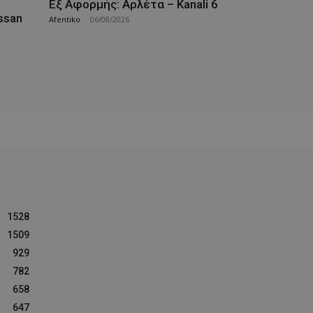
Εξ Αφορμής: Αρλέτα – Kanali 6
ssan
Afentiko
-
06/08/2026
1528
1509
929
782
658
647