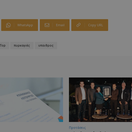
WhatsApp
Email
Copy URL
Top
πυρκαγιές
υπαιθρος
Προτάσεις