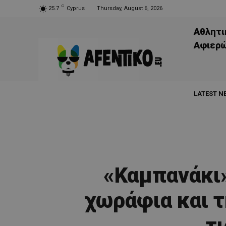
C
25.7
Cyprus
Thursday, August 6, 2026
Αθλητι
Aφιερ
LATEST N
«Καμπανάκι»
χωράφια και τ
τ