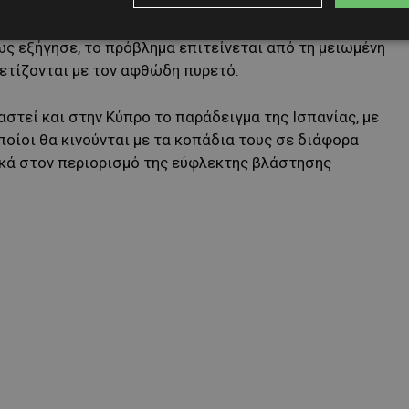
ρικ Κίτας σημείωσε ότι οι καθαρισμοί χόρτων έχουν
λόγω των καιρικών συνθηκών, σε αρκετές περιοχές η
ως εξήγησε, το πρόβλημα επιτείνεται από τη μειωμένη
ετίζονται με τον αφθώδη πυρετό.
ταστεί και στην Κύπρο το παράδειγμα της Ισπανίας, με
οίοι θα κινούνται με τα κοπάδια τους σε διάφορα
κά στον περιορισμό της εύφλεκτης βλάστησης