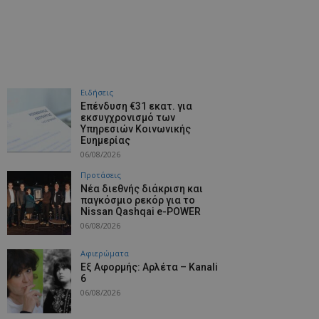
Ειδήσεις
Επένδυση €31 εκατ. για
εκσυγχρονισμό των
Υπηρεσιών Κοινωνικής
Ευημερίας
06/08/2026
Προτάσεις
Νέα διεθνής διάκριση και
παγκόσμιο ρεκόρ για το
Nissan Qashqai e-POWER
06/08/2026
Aφιερώματα
Εξ Αφορμής: Αρλέτα – Kanali
6
06/08/2026