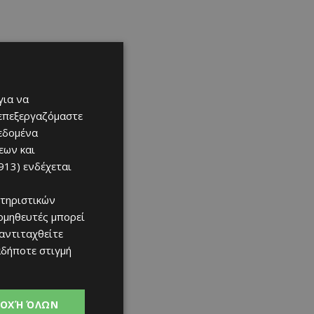
για να
 επεξεργαζόμαστε
δεδομένα
εων και
913)
ενδέχεται
τηριστικών
ομηθευτές μπορεί
 αντιταχθείτε
αδήποτε στιγμή
ΟΧΉ ΌΛΩΝ