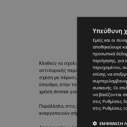
Υπεύθυνη 
Εμείς και οι συν
αποθηκεύουμε κα
προσωπικά δεδομ
περιήγησης, για 
Κληθείς να σχολιάσει τον βαθμό ετοιμ
περιεχομένου, α
αντιπυρικής περιόδου, ο κ. Λογγίνος π
επίσης να επεξε
σχέση με πέρυσι, ιδιαίτερα στο επίπε
συμπεριλαμβανομ
ύπαιθρο, στην τοποθέτηση καδενοφόρω
συσκευής. Οι επ
χρήση drones για σκοπούς επιτήρησης.
να βασίζονται σε
στις
Ρυθμίσεις δ
Παράλληλα, στις βιομηχανικές περιοχές
στις
Ρυθμίσεις c
ενεργοποιούν σήμα συναγερμού για άμ
ΕΜΦΆΝΙΣΗ 