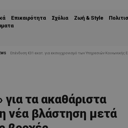
κά
Επικαιρότητα
Σχόλια
Ζωή & Style
Πολιτι
ώματα
EWS
Επένδυση €31 εκατ. για εκσυγχρονισμό των Υπηρεσιών Κοινωνικής 
 για τα ακαθάριστα
η νέα βλάστηση μετά
ις βροχές