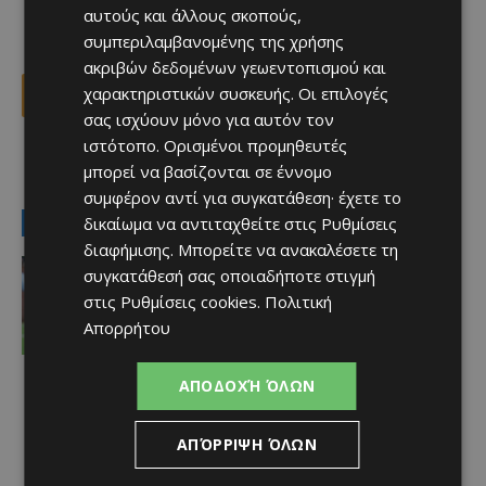
αυτούς και άλλους σκοπούς,
συμπεριλαμβανομένης της χρήσης
ακριβών δεδομένων γεωεντοπισμού και
χαρακτηριστικών συσκευής. Οι επιλογές
Facebook
X
Viber
σας ισχύουν μόνο για αυτόν τον
ιστότοπο. Ορισμένοι προμηθευτές
μπορεί να βασίζονται σε έννομο
TAGS
Top
βουλευτές
εκλογές
Κύπρος
σχόλιο
συμφέρον αντί για συγκατάθεση· έχετε το
LATEST NEWS
δικαίωμα να αντιταχθείτε στις
Ρυθμίσεις
διαφήμισης
. Μπορείτε να ανακαλέσετε τη
Αθλητικά - Επικαιρότητα
συγκατάθεσή σας οποιαδήποτε στιγμή
Ο παίκτης που γεννήθηκε χωρίς το
στις
Ρυθμίσεις cookies
.
Πολιτική
μεγαλύτερο μέρος του δεξιού χεριού
του και σκόραρε στο Conference
Απορρήτου
League
Afentiko
-
07/08/2026
ΑΠΟΔΟΧΉ ΌΛΩΝ
ΑΠΌΡΡΙΨΗ ΌΛΩΝ