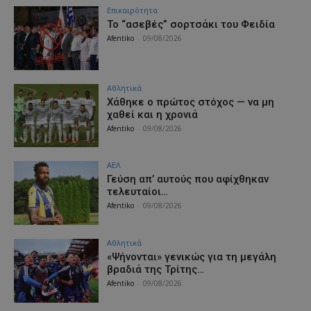
Επικαιρότητα
Το “ασεβές” σορτσάκι του Φειδία
Afentiko
-
09/08/2026
Αθλητικά
Χάθηκε ο πρώτος στόχος — να μη
χαθεί και η χρονιά
Afentiko
-
09/08/2026
ΑΕΛ
Γεύση απ’ αυτούς που αφίχθηκαν
τελευταίοι…
Afentiko
-
09/08/2026
Αθλητικά
«Ψήνονται» γενικώς για τη μεγάλη
βραδιά της Τρίτης…
Afentiko
-
09/08/2026