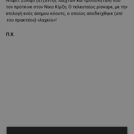
Νταβίτ Σολάρι (α
τζέντης παιχτών και προπονητών
) που
τον πρότεινε στον Νίκο Κίρζη. Ο τελευταίος ρίσκαρε, με την
επιλογή ενός άσημου κόουτς, ο οποίος αποδείχθηκε (
επί
του πρακτέου
) «λαχείο»!
Π.Χ.