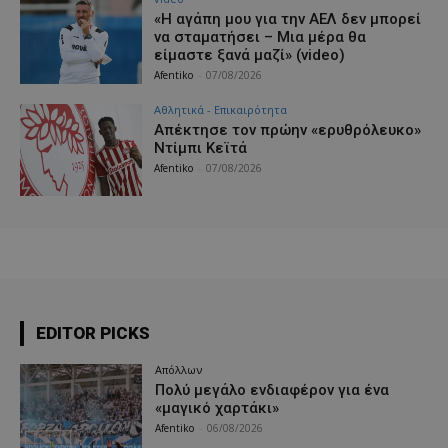
«Η αγάπη μου για την ΑΕΛ δεν μπορεί
να σταματήσει – Μια μέρα θα
είμαστε ξανά μαζί» (video)
Afentiko
-
07/08/2026
Αθλητικά - Επικαιρότητα
Απέκτησε τον πρώην «ερυθρόλευκο»
Ντίμπι Κεϊτά
Afentiko
-
07/08/2026
EDITOR PICKS
Απόλλων
Πολύ μεγάλο ενδιαφέρον για ένα
«μαγικό χαρτάκι»
Afentiko
-
06/08/2026