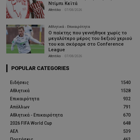
Ντίμπι Κεϊτά
Afentiko
-
07/08/2026
Αθλητικά - Επικαιρότητα
Ο παίκτης που γεννήθηκε χωρίς το
μεγαλύτερο μέρος του δεξιού χεριού
του και σκόραρε στο Conference
League
Afentiko
-
07/08/2026
POPULAR CATEGORIES
Ειδήσεις
1540
Αθλητικά
1528
Επικαιρότητα
932
Απόλλων
791
Αθλητικά - Επικαιρότητα
670
2026 FIFA World Cup
648
ΑΕΛ
539
Προτάσεις
463