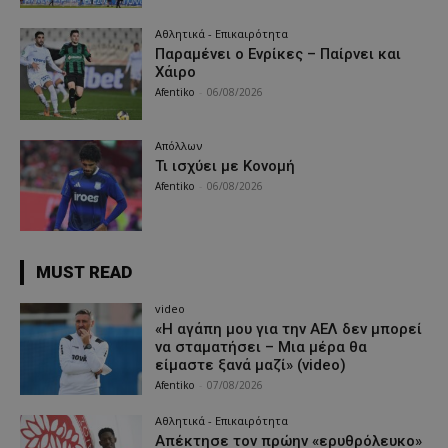
Αθλητικά - Επικαιρότητα
Παραμένει ο Ενρίκες – Παίρνει και
Χάιρο
Afentiko
-
06/08/2026
Απόλλων
Τι ισχύει με Κονομή
Afentiko
-
06/08/2026
MUST READ
video
«Η αγάπη μου για την ΑΕΛ δεν μπορεί
να σταματήσει – Μια μέρα θα
είμαστε ξανά μαζί» (video)
Afentiko
-
07/08/2026
Αθλητικά - Επικαιρότητα
Απέκτησε τον πρώην «ερυθρόλευκο»