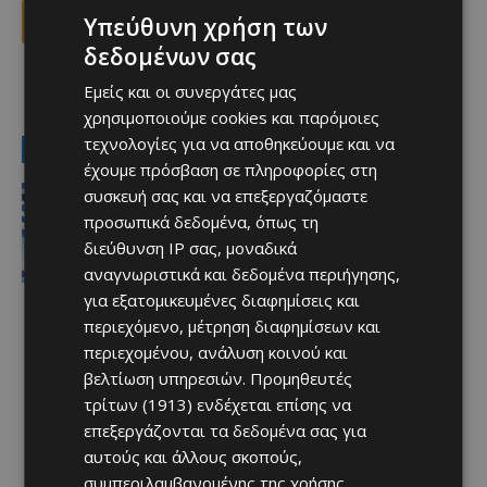
Υπεύθυνη χρήση των
Facebook
X
Viber
δεδομένων σας
Εμείς και οι συνεργάτες μας
TAGS
Top
χρησιμοποιούμε cookies και παρόμοιες
τεχνολογίες για να αποθηκεύουμε και να
LATEST NEWS
έχουμε πρόσβαση σε πληροφορίες στη
Ειδήσεις
συσκευή σας και να επεξεργαζόμαστε
Στον αέρα η ακτοπλοϊκή Κύπρου –
προσωπικά δεδομένα, όπως τη
Ελλάδας μετά το 2027 χωρίς νέα
διεύθυνση IP σας, μοναδικά
κρατική επιδότηση
αναγνωριστικά και δεδομένα περιήγησης,
Afentiko
-
07/08/2026
για εξατομικευμένες διαφημίσεις και
περιεχόμενο, μέτρηση διαφημίσεων και
περιεχομένου, ανάλυση κοινού και
βελτίωση υπηρεσιών.
Προμηθευτές
τρίτων (1913)
ενδέχεται επίσης να
επεξεργάζονται τα δεδομένα σας για
αυτούς και άλλους σκοπούς,
συμπεριλαμβανομένης της χρήσης