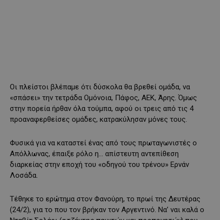
Οι πλείστοι βλέπαμε ότι δύσκολα θα βρεθεί ομάδα, να
«σπάσει» την τετράδα Ομόνοια, Πάφος, ΑΕΚ, Άρης. Όμως
στην πορεία ήρθαν όλα τούμπα, αφού οι τρεις από τις 4
προαναφερθείσες ομάδες, κατρακύλησαν μόνες τους.
Φυσικά για να καταστεί ένας από τους πρωταγωνιστές ο
Απόλλωνας, έπαιξε ρόλο η… απίστευτη αντεπίθεση
διαρκείας στην εποχή του «οδηγού του τρένου» Ερνάν
Λοσάδα.
Τέθηκε το ερώτημα στον Φανούρη, το πρωί της Δευτέρας
(24/2), για το που τον βρήκαν τον Αργεντινό. Να’ ναι καλά ο