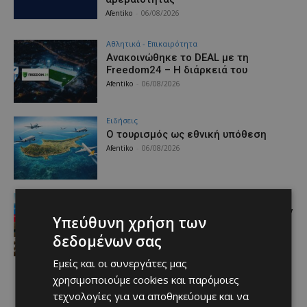
Afentiko
-
06/08/2026
Αθλητικά - Επικαιρότητα
Ανακοινώθηκε το DEAL με τη
Freedom24 – Η διάρκειά του
Afentiko
-
06/08/2026
Ειδήσεις
Ο τουρισμός ως εθνική υπόθεση
Afentiko
-
06/08/2026
Προτάσεις
Εμβληματική Τουριστική Έκταση στην
Υπεύθυνη χρήση των
Παραλιακή Ζώνη Αλαμινού με
Αδειοδοτημένη Ξενοδοχειακή
δεδομένων σας
Ανάπτυξη και Πανοραμική Θέα της
Θάλασσας
Εμείς και οι συνεργάτες μας
Afentiko
-
06/08/2026
χρησιμοποιούμε cookies και παρόμοιες
τεχνολογίες για να αποθηκεύουμε και να