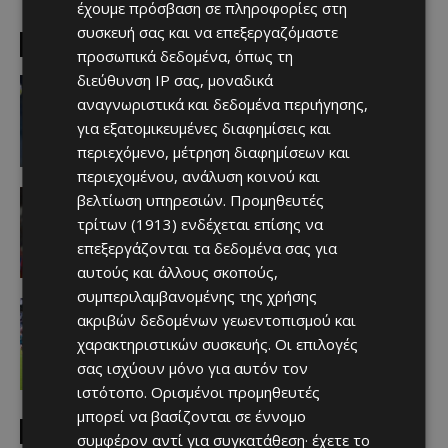
έχουμε πρόσβαση σε πληροφορίες στη
συσκευή σας και να επεξεργαζόμαστε
EDITOR PICKS
προσωπικά δεδομένα, όπως τη
διεύθυνση IP σας, μοναδικά
Αθλητικά - Επικαιρότητα
Πρόταση σε Matan Hozez
αναγνωριστικά και δεδομένα περιήγησης,
Afentiko
-
05/08/2026
για εξατομικευμένες διαφημίσεις και
περιεχόμενο, μέτρηση διαφημίσεων και
περιεχομένου, ανάλυση κοινού και
Απόλλων
βελτίωση υπηρεσιών.
Προμηθευτές
Να… τριτώσει το καλό
τρίτων (1913)
ενδέχεται επίσης να
Afentiko
-
05/08/2026
επεξεργάζονται τα δεδομένα σας για
αυτούς και άλλους σκοπούς,
συμπεριλαμβανομένης της χρήσης
Απόλλων
ακριβών δεδομένων γεωεντοπισμού και
Η κίνηση του Joel Asoro που
φανερώνει ότι είναι μία… ανάσα από
χαρακτηριστικών συσκευής. Οι επιλογές
τον Απόλλωνα
σας ισχύουν μόνο για αυτόν τον
Afentiko
-
04/08/2026
ιστότοπο. Ορισμένοι προμηθευτές
μπορεί να βασίζονται σε έννομο
MUST READ
συμφέρον αντί για συγκατάθεση· έχετε το