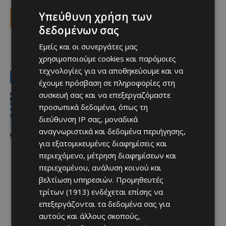
Υπεύθυνη χρήση των
Facebook
X
Viber
δεδομένων σας
Εμείς και οι συνεργάτες μας
TAGS
τηλεόραση
χρησιμοποιούμε cookies και παρόμοιες
τεχνολογίες για να αποθηκεύουμε και να
LATEST NEWS
έχουμε πρόσβαση σε πληροφορίες στη
συσκευή σας και να επεξεργαζόμαστε
Ειδήσεις
Στον αέρα η ακτοπλοϊκή Κύπρου –
προσωπικά δεδομένα, όπως τη
Ελλάδας μετά το 2027 χωρίς νέα
διεύθυνση IP σας, μοναδικά
κρατική επιδότηση
αναγνωριστικά και δεδομένα περιήγησης,
Afentiko
-
07/08/2026
για εξατομικευμένες διαφημίσεις και
περιεχόμενο, μέτρηση διαφημίσεων και
περιεχομένου, ανάλυση κοινού και
βελτίωση υπηρεσιών.
Προμηθευτές
τρίτων (1913)
ενδέχεται επίσης να
επεξεργάζονται τα δεδομένα σας για
αυτούς και άλλους σκοπούς,