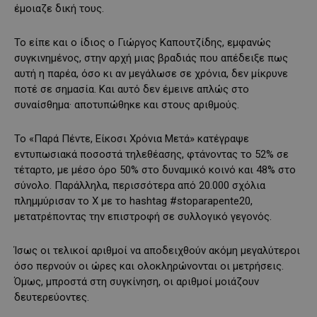
έμοιαζε δική τους.
Το είπε και ο ίδιος ο Γιώργος Καπουτζίδης, εμφανώς
συγκινημένος, στην αρχή μιας βραδιάς που απέδειξε πως
αυτή η παρέα, όσο κι αν μεγάλωσε σε χρόνια, δεν μίκρυνε
ποτέ σε σημασία. Και αυτό δεν έμεινε απλώς στο
συναίσθημα· αποτυπώθηκε και στους αριθμούς.
Το «Παρά Πέντε, Είκοσι Χρόνια Μετά» κατέγραψε
εντυπωσιακά ποσοστά τηλεθέασης, φτάνοντας το 52% σε
τέταρτο, με μέσο όρο 50% στο δυναμικό κοινό και 48% στο
σύνολο. Παράλληλα, περισσότερα από 20.000 σχόλια
πλημμύρισαν το X με το hashtag #stoparapente20,
μετατρέποντας την επιστροφή σε συλλογικό γεγονός.
Ίσως οι τελικοί αριθμοί να αποδειχθούν ακόμη μεγαλύτεροι
όσο περνούν οι ώρες και ολοκληρώνονται οι μετρήσεις.
Όμως, μπροστά στη συγκίνηση, οι αριθμοί μοιάζουν
δευτερεύοντες.