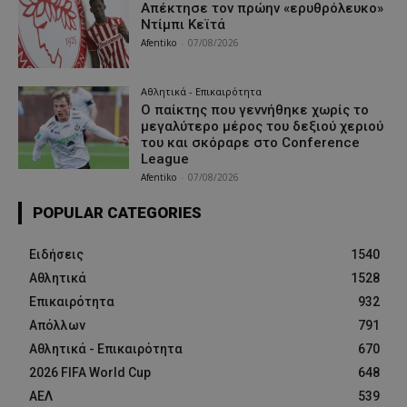
Απέκτησε τον πρώην «ερυθρόλευκο»
Ντίμπι Κεϊτά
Afentiko
-
07/08/2026
Αθλητικά - Επικαιρότητα
Ο παίκτης που γεννήθηκε χωρίς το
μεγαλύτερο μέρος του δεξιού χεριού
του και σκόραρε στο Conference
League
Afentiko
-
07/08/2026
POPULAR CATEGORIES
Ειδήσεις
1540
Αθλητικά
1528
Επικαιρότητα
932
Απόλλων
791
Αθλητικά - Επικαιρότητα
670
2026 FIFA World Cup
648
ΑΕΛ
539