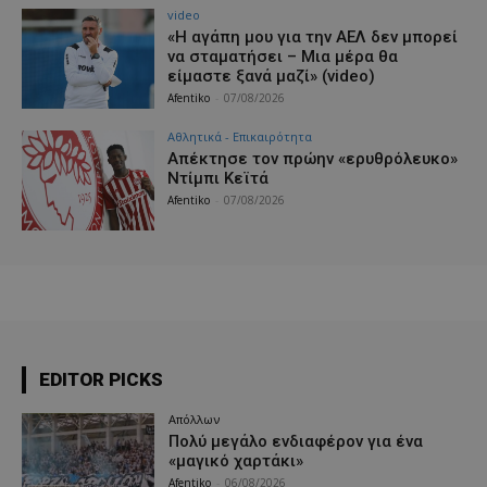
video
«Η αγάπη μου για την ΑΕΛ δεν μπορεί
να σταματήσει – Μια μέρα θα
είμαστε ξανά μαζί» (video)
Afentiko
-
07/08/2026
Αθλητικά - Επικαιρότητα
Απέκτησε τον πρώην «ερυθρόλευκο»
Ντίμπι Κεϊτά
Afentiko
-
07/08/2026
EDITOR PICKS
Απόλλων
Πολύ μεγάλο ενδιαφέρον για ένα
«μαγικό χαρτάκι»
Afentiko
-
06/08/2026