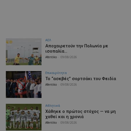
ΑΕΛ
Aποχαιρετούν την Πολωνία με
ισοπαλία…
Afentiko
-
09/08/2026
Επικαιρότητα
Το “ασεβές” σορτσάκι του Φειδία
Afentiko
-
09/08/2026
Αθλητικά
Χάθηκε ο πρώτος στόχος — να μη
χαθεί και η χρονιά
Afentiko
-
09/08/2026