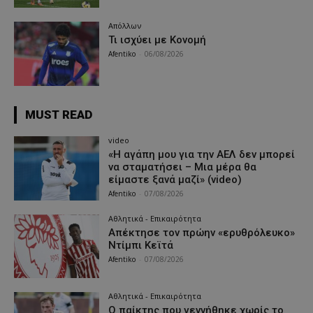
Απόλλων
Τι ισχύει με Κονομή
Afentiko
-
06/08/2026
MUST READ
video
«Η αγάπη μου για την ΑΕΛ δεν μπορεί
να σταματήσει – Μια μέρα θα
είμαστε ξανά μαζί» (video)
Afentiko
-
07/08/2026
Αθλητικά - Επικαιρότητα
Απέκτησε τον πρώην «ερυθρόλευκο»
Ντίμπι Κεϊτά
Afentiko
-
07/08/2026
Αθλητικά - Επικαιρότητα
Ο παίκτης που γεννήθηκε χωρίς το