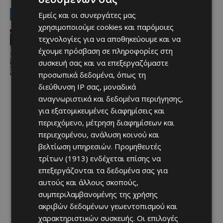
LATEST NEWS
Εμείς και οι συνεργάτες μας
χρησιμοποιούμε cookies και παρόμοιες
Πρόσωπα
τεχνολογίες για να αποθηκεύουμε και να
Ν.Κιζίλγιουρεκ: Ουτοπιστής και
έχουμε πρόσβαση σε πληροφορίες στη
ρεαλιστής μαζί…
συσκευή σας και να επεξεργαζόμαστε
Afentiko
-
09/08/2026
προσωπικά δεδομένα, όπως τη
διεύθυνση IP σας, μοναδικά
αναγνωριστικά και δεδομένα περιήγησης,
για εξατομικευμένες διαφημίσεις και
περιεχόμενο, μέτρηση διαφημίσεων και
περιεχομένου, ανάλυση κοινού και
βελτίωση υπηρεσιών.
Προμηθευτές
τρίτων (1913)
ενδέχεται επίσης να
επεξεργάζονται τα δεδομένα σας για
αυτούς και άλλους σκοπούς,
συμπεριλαμβανομένης της χρήσης
ακριβών δεδομένων γεωεντοπισμού και
χαρακτηριστικών συσκευής. Οι επιλογές