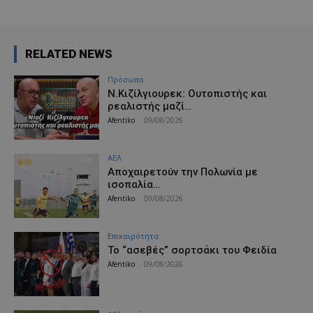
RELATED NEWS
Πρόσωπα
Ν.Κιζίλγιουρεκ: Ουτοπιστής και
ρεαλιστής μαζί…
Afentiko
-
09/08/2026
ΑΕΛ
Aποχαιρετούν την Πολωνία με
ισοπαλία…
Afentiko
-
09/08/2026
Επικαιρότητα
Το “ασεβές” σορτσάκι του Φειδία
Afentiko
-
09/08/2026