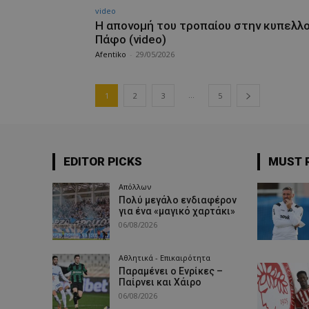
video
Η απονομή του τροπαίου στην κυπελλ
Πάφο (video)
Afentiko
-
29/05/2026
...
1
2
3
5
EDITOR PICKS
MUST 
Απόλλων
Πολύ μεγάλο ενδιαφέρον
για ένα «μαγικό χαρτάκι»
06/08/2026
Αθλητικά - Επικαιρότητα
Παραμένει ο Ενρίκες –
Παίρνει και Χάιρο
06/08/2026