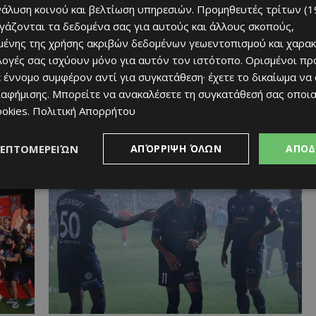
νάλυση κοινού και βελτίωση υπηρεσιών.
Προμηθευτές τρίτων (1
ργάζονται τα δεδομένα σας για αυτούς και άλλους σκοπούς,
ένης της χρήσης ακριβών δεδομένων γεωεντοπισμού και χαρακ
ιλογές σας ισχύουν μόνο για αυτόν τον ιστότοπο. Ορισμένοι πρ
 έννομο συμφέρον αντί για συγκατάθεση· έχετε το δικαίωμα να
ιαφήμισης
. Μπορείτε να ανακαλέσετε τη συγκατάθεσή σας οποι
ookies
.
Πολιτική Απορρήτου
Απόλλων
είνει
«Η μεγαλύτερη νίκη ήταν η οικογένεια που
ΛΕΠΤΟΜΕΡΕΙΏΝ
ΑΠΌΡΡΙΨΗ ΌΛΩΝ
ΑΠΟΔ
χτίσαμε»
Afentiko
-
31/05/2026