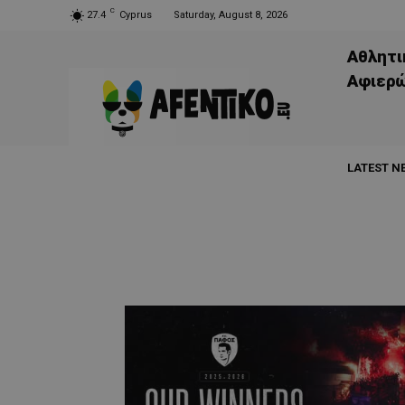
C
27.4
Cyprus
Saturday, August 8, 2026
Αθλητι
Aφιερ
LATEST N