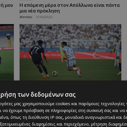
σή μου
Η επόμενη μέρα στον Απόλλωνα είναι πάντα
μια νέα πρόκληση
Afentiko
-
01/06/2026
Απόλλων
χρήση των δεδομένων σας
 ο…
«Η στήριξή σας ήταν απίστευτη και θα
θέλαμε πολύ να σας χαρίσουμε αυτό το
εργάτες μας χρησιμοποιούμε cookies και παρόμοιες τεχνολογίες 
τρόπαιο»
ι να έχουμε πρόσβαση σε πληροφορίες στη συσκευή σας και να
Afentiko
-
31/05/2026
ένα, όπως τη διεύθυνση IP σας, μοναδικά αναγνωριστικά και 
εξατομικευμένες διαφημίσεις και περιεχόμενο, μέτρηση διαφημίσ