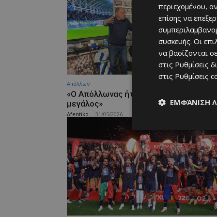
περιεχομένου, α
επίσης να επεξε
συμπεριλαμβανομ
συσκευής. Οι επ
να βασίζονται σε
στις
Ρυθμίσεις δ
στις
Ρυθμίσεις c
Απόλλων
«Ο Απόλλωνας ήταν, είναι και θα παραμ
ΕΜΦΆΝΙΣΗ 
μεγάλος»
Afentiko
-
31/05/2026