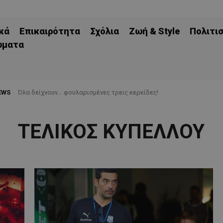
κά
Επικαιρότητα
Σχόλια
Ζωή & Style
Πολιτι
ώματα
EWS
Όλα δείχνουν… φουλαρισμένες τρεις κερκίδες!
ΤΕΛΙΚΟΣ ΚΥΠΕΛΛΟΥ