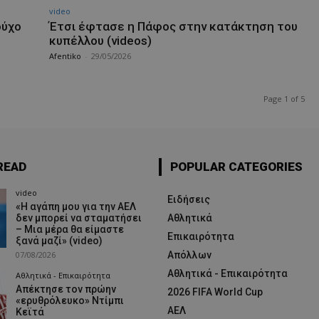
video
ούχο
Έτσι έφτασε η Πάφος στην κατάκτηση του
κυπέλλου (videos)
Afentiko
-
29/05/2026
Page 1 of 5
READ
POPULAR CATEGORIES
video
Ειδήσεις
«Η αγάπη μου για την ΑΕΛ
δεν μπορεί να σταματήσει
Αθλητικά
– Μια μέρα θα είμαστε
Επικαιρότητα
ξανά μαζί» (video)
07/08/2026
Απόλλων
Αθλητικά - Επικαιρότητα
Αθλητικά - Επικαιρότητα
Απέκτησε τον πρώην
2026 FIFA World Cup
«ερυθρόλευκο» Ντίμπι
ΑΕΛ
Κεϊτά