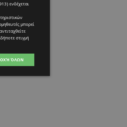
913)
ενδέχεται
τηριστικών
ομηθευτές μπορεί
 αντιταχθείτε
αδήποτε στιγμή
ΟΧΉ ΌΛΩΝ