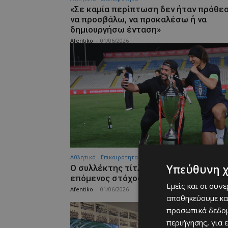
«Σε καμία περίπτωση δεν ήταν πρόθε
να προσβάλω, να προκαλέσω ή να
δημιουργήσω ένταση»
Afentiko
-
01/06/2026
Αθλητικά - Επικαιρότητα
Υπεύθυνη 
Ο συλλέκτης τίτλων Νταβίντ Λουίζ και
επόμενος στόχος
Εμείς και οι συν
Afentiko
-
01/06/2026
αποθηκεύουμε κα
προσωπικά δεδομ
περιήγησης, για 