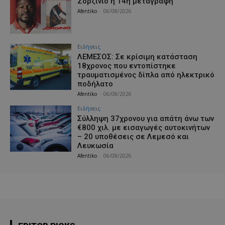
Ζορζίνιο η 14η μεταγραφή
Afentiko
-
06/08/2026
Ειδήσεις
ΛΕΜΕΣΟΣ: Σε κρίσιμη κατάσταση
18χρονος που εντοπίστηκε
τραυματισμένος δίπλα από ηλεκτρικό
ποδήλατο
Afentiko
-
06/08/2026
Ειδήσεις
Σύλληψη 37χρονου για απάτη άνω των
€800 χιλ. με εισαγωγές αυτοκινήτων
– 20 υποθέσεις σε Λεμεσό και
Λευκωσία
Afentiko
-
06/08/2026