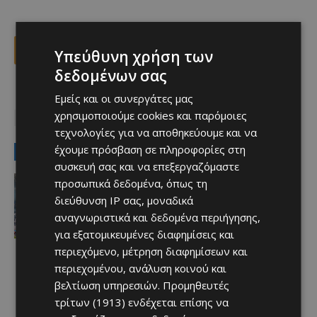
Facebook
X
Viber
Υπεύθυνη χρήση των
δεδομένων σας
Εμείς και οι συνεργάτες μας
TAGS
Top
ΑΠΟΛΛΩΝ-ΠΑΦΟΣ
ΝΤΑΒΙΝΤ ΛΟΥΙΖ
χρησιμοποιούμε cookies και παρόμοιες
ΠΑΦΟΣ FC
ΤΕΛΙΚΟΣ ΚΥΠΕΛΛΟΥ
τεχνολογίες για να αποθηκεύουμε και να
έχουμε πρόσβαση σε πληροφορίες στη
LATEST NEWS
συσκευή σας και να επεξεργαζόμαστε
Απόλλων
προσωπικά δεδομένα, όπως τη
Πολύ μεγάλο ενδιαφέρον για ένα
διεύθυνση IP σας, μοναδικά
«μαγικό χαρτάκι»
αναγνωριστικά και δεδομένα περιήγησης,
Afentiko
-
06/08/2026
για εξατομικευμένες διαφημίσεις και
περιεχόμενο, μέτρηση διαφημίσεων και
περιεχομένου, ανάλυση κοινού και
βελτίωση υπηρεσιών.
Προμηθευτές
τρίτων (1913)
ενδέχεται επίσης να