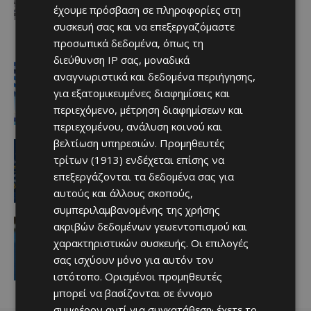
έχουμε πρόσβαση σε πληροφορίες στη
νέα ανάπτυξη απαιτεί ιδιαίτερη
προσοχή»
συσκευή σας και να επεξεργαζόμαστε
Afentiko
-
07/08/2026
προσωπικά δεδομένα, όπως τη
διεύθυνση IP σας, μοναδικά
Ειδήσεις
αναγνωριστικά και δεδομένα περιήγησης,
Στον αέρα η ακτοπλοϊκή Κύπρου –
Ελλάδας μετά το 2027 χωρίς νέα
για εξατομικευμένες διαφημίσεις και
κρατική επιδότηση
περιεχόμενο, μέτρηση διαφημίσεων και
Afentiko
-
07/08/2026
περιεχομένου, ανάλυση κοινού και
βελτίωση υπηρεσιών.
Προμηθευτές
ΑΕΛ
Ποδοσφαιριστές μπορούν να
τρίτων (1913)
ενδέχεται επίσης να
εγγράφονται στα μητρώα διαιτητών
επεξεργάζονται τα δεδομένα σας για
(κανονισμοί και προϋποθέσεις)
αυτούς και άλλους σκοπούς,
Afentiko
-
07/08/2026
συμπεριλαμβανομένης της χρήσης
video
ακριβών δεδομένων γεωεντοπισμού και
«Η αγάπη μου για την ΑΕΛ δεν μπορεί
χαρακτηριστικών συσκευής. Οι επιλογές
να σταματήσει – Μια μέρα θα
σας ισχύουν μόνο για αυτόν τον
είμαστε ξανά μαζί» (video)
Afentiko
-
07/08/2026
ιστότοπο. Ορισμένοι προμηθευτές
μπορεί να βασίζονται σε έννομο
συμφέρον αντί για συγκατάθεση· έχετε το