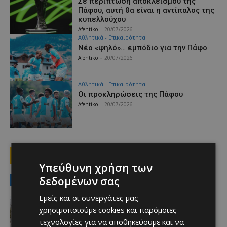
Σε περίπτωση αποκλεισμού της
Πάφου, αυτή θα είναι η αντίπαλος της
κυπελλούχου
Afentiko
-
20/07/2026
Αθλητικά - Επικαιρότητα
Νέο «ψηλό»… εμπόδιο για την Πάφο
Afentiko
-
20/07/2026
Αθλητικά - Επικαιρότητα
Οι προκληρώσεις της Πάφου
Afentiko
-
20/07/2026
1
2
3
Υπεύθυνη χρήση των
δεδομένων σας
MUST READ
Εμείς και οι συνεργάτες μας
Ειδήσεις
ΚΕΡΑΙΕΣ ΣΤΙΣ ΒΡΕΤΑΝΙΚΕΣ ΒΑΣΕΙΣ –
χρησιμοποιούμε cookies και παρόμοιες
Terra Cypria και BirdLife
τεχνολογίες για να αποθηκεύουμε και να
συμμερίζονται τις ανησυχίες: «Κάθε