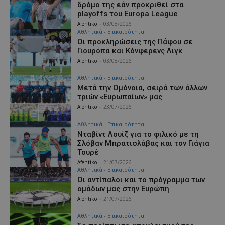
δρόμο της εάν προκριθεί στα
playoffs του Europa League
Afentiko
-
03/08/2026
Αθλητικά - Επικαιρότητα
Οι προκληρώσεις της Πάφου σε
Γιουρόπα και Κόνφερενς Λιγκ
Afentiko
-
03/08/2026
Αθλητικά - Επικαιρότητα
Μετά την Ομόνοια, σειρά των άλλων
τριών «Ευρωπαίων» μας
Afentiko
-
23/07/2026
Αθλητικά - Επικαιρότητα
Νταβίντ Λουίζ για το φιλικό με τη
Σλόβαν Μπρατισλάβας και τον Γιάγια
Τουρέ
Afentiko
-
21/07/2026
Αθλητικά - Επικαιρότητα
Οι αντίπαλοι και το πρόγραμμα των
ομάδων μας στην Ευρώπη
Afentiko
-
21/07/2026
Αθλητικά - Επικαιρότητα