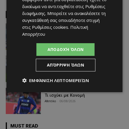
δικαίωμα να αντιταχθείτε στις
Ρυθμίσεις
διαφήμισης
. Μπορείτε να ανακαλέσετε τη
EDITOR PICKS
συγκατάθεσή σας οποιαδήποτε στιγμή
Απόλλων
στις
Ρυθμίσεις cookies
.
Πολιτική
Πολύ μεγάλο ενδιαφέρον για ένα
Απορρήτου
«μαγικό χαρτάκι»
Afentiko
-
06/08/2026
ΑΠΟΔΟΧΉ ΌΛΩΝ
Αθλητικά - Επικαιρότητα
Παραμένει ο Ενρίκες – Παίρνει και
ΑΠΌΡΡΙΨΗ ΌΛΩΝ
Χάιρο
Afentiko
-
06/08/2026
ΕΜΦΆΝΙΣΗ ΛΕΠΤΟΜΕΡΕΙΏΝ
Απόλλων
Τι ισχύει με Κονομή
Afentiko
-
06/08/2026
MUST READ