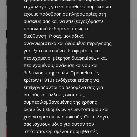
Afentiko
-
09/08/2026
τεχνολογίες για να αποθηκεύουμε και να
έχουμε πρόσβαση σε πληροφορίες στη
συσκευή σας και να επεξεργαζόμαστε
προσωπικά δεδομένα, όπως τη
EDITOR PICKS
διεύθυνση IP σας, μοναδικά
αναγνωριστικά και δεδομένα περιήγησης,
Απόλλων
για εξατομικευμένες διαφημίσεις και
Πολύ μεγάλο ενδιαφέρον για ένα
«μαγικό χαρτάκι»
περιεχόμενο, μέτρηση διαφημίσεων και
Afentiko
-
06/08/2026
περιεχομένου, ανάλυση κοινού και
βελτίωση υπηρεσιών.
Προμηθευτές
τρίτων (1913)
ενδέχεται επίσης να
Αθλητικά - Επικαιρότητα
Παραμένει ο Ενρίκες – Παίρνει και
επεξεργάζονται τα δεδομένα σας για
Χάιρο
αυτούς και άλλους σκοπούς,
Afentiko
-
06/08/2026
συμπεριλαμβανομένης της χρήσης
ακριβών δεδομένων γεωεντοπισμού και
Απόλλων
χαρακτηριστικών συσκευής. Οι επιλογές
Τι ισχύει με Κονομή
σας ισχύουν μόνο για αυτόν τον
Afentiko
-
06/08/2026
ιστότοπο. Ορισμένοι προμηθευτές