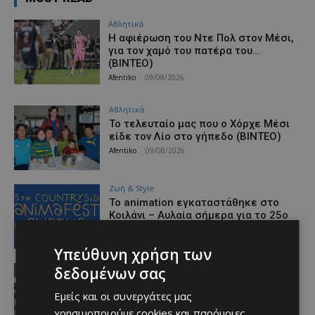
Αθλητικά
Η αφιέρωση του Ντε Πολ στον Μέσι,
για τον χαμό του πατέρα του…
(ΒΙΝΤΕΟ)
Afentiko
-
09/08/2026
Αθλητικά
Το τελευταίο μας που ο Χόρχε Μέσι
είδε τον Λίο στο γήπεδο (ΒΙΝΤΕΟ)
Afentiko
-
09/08/2026
Ζωή & Style
Το animation εγκαταστάθηκε στο
Κοιλάνι – Αυλαία σήμερα για το 25ο
Animafest
Afentiko
-
09/08/2026
Υπεύθυνη χρήση των
Ζωή & Style
δεδομένων σας
Από το μαχαλεπί μέχρι τα beach
sets: Μία Κυριακάτικη βόλτα στη
Εμείς και οι συνεργάτες μας
Λεμεσό
χρησιμοποιούμε cookies και παρόμοιες