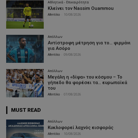
Αθλητικά - Επικαιρότητα
Κλείνει τον Nassim Ouammou
Afentiko
-
10/08/2026
Απόλλων
Αντίστροφη μέτρηση για το… φιρμάνι
για Ασόρο
Afentiko
-
09/08/2026
Απόλλων
Μεγάλη η «δίψα» του κόσμου – Το
γήπεδο θα φορέσει τα… ευρωπαϊκά
του
Afentiko
-
07/08/2026
MUST READ
Απόλλων
Κυκλοφορεί λαχνός εισφοράς
Afentiko
-
10/08/2026