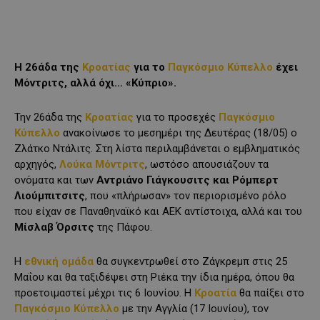
Η 26άδα της
Κροατίας
για το
Παγκόσμιο Κύπελλο
έχει
Μόντριτς, αλλά όχι… «Κύπριο».
Την 26άδα της
Κροατίας
για το προσεχές
Παγκόσμιο
Κύπελλο
ανακοίνωσε το μεσημέρι της Δευτέρας (18/05) ο
Ζλάτκο Ντάλιτς. Στη λίστα περιλαμβάνεται ο εμβληματικός
αρχηγός,
Λούκα Μόντριτς
, ωστόσο απουσιάζουν τα
ονόματα και των
Αντριάνο Γιάγκουσιτς και Ρόμπερτ
Λιούμπιτσιτς
, που «πλήρωσαν» τον περιορισμένο ρόλο
που είχαν σε Παναθηναϊκό και ΑΕΚ αντίστοιχα, αλλά και του
Μίσλαβ Όρσιτς
της Πάφου.
Η
εθνική ομάδα
θα συγκεντρωθεί στο Ζάγκρεμπ στις 25
Μαΐου και θα ταξιδέψει στη Ριέκα την ίδια ημέρα, όπου θα
προετοιμαστεί μέχρι τις 6 Ιουνίου. Η
Κροατία
θα παίξει στο
Παγκόσμιο Κύπελλο
με την Αγγλία (17 Ιουνίου), τον