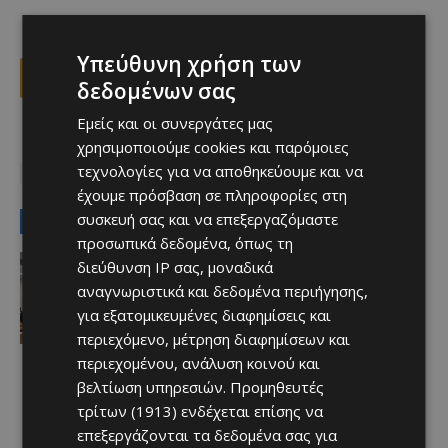
Υπεύθυνη χρήση των
Facebook
X
Viber
δεδομένων σας
Εμείς και οι συνεργάτες μας
χρησιμοποιούμε cookies και παρόμοιες
TAGS
Top
ΕΘΝΙΚΗ ΚΡΟΑΤΙΑΣ
ΛΟΥΚΑ ΜΟΝΤΡΙΤΣ
τεχνολογίες για να αποθηκεύουμε και να
ΜΙΣΛΑΒ ΟΡΣΙΤΣ
ΜΟΥΝΤΙΑΛ 2026
έχουμε πρόσβαση σε πληροφορίες στη
συσκευή σας και να επεξεργαζόμαστε
LATEST NEWS
προσωπικά δεδομένα, όπως τη
Αθλητικά - Επικαιρότητα
διεύθυνση IP σας, μοναδικά
Πότε θα διεξαχθεί το Super Cup –
αναγνωριστικά και δεδομένα περιήγησης,
Όλες οι πληροφορίες
για εξατομικευμένες διαφημίσεις και
Afentiko
-
10/08/2026
περιεχόμενο, μέτρηση διαφημίσεων και
περιεχομένου, ανάλυση κοινού και
βελτίωση υπηρεσιών.
Προμηθευτές
τρίτων (1913)
ενδέχεται επίσης να
επεξεργάζονται τα δεδομένα σας για