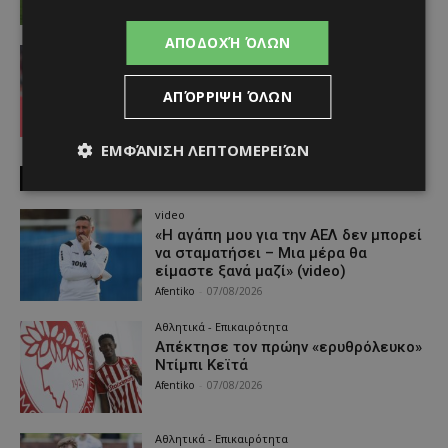
ΑΠΟΔΟΧΉ ΌΛΩΝ
Απόλλων
Τι ισχύει με Κονομή
Afentiko
-
06/08/2026
ΑΠΌΡΡΙΨΗ ΌΛΩΝ
ΕΜΦΆΝΙΣΗ ΛΕΠΤΟΜΕΡΕΙΏΝ
MUST READ
video
«Η αγάπη μου για την ΑΕΛ δεν μπορεί
να σταματήσει – Μια μέρα θα
είμαστε ξανά μαζί» (video)
Afentiko
-
07/08/2026
Αθλητικά - Επικαιρότητα
Απέκτησε τον πρώην «ερυθρόλευκο»
Ντίμπι Κεϊτά
Afentiko
-
07/08/2026
Αθλητικά - Επικαιρότητα