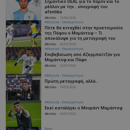
Σημαντικό DEAL για το παρόν και το
μέλλον με την… υπογραφή του
afentiko
Afentiko
-
15/06/2026
Αθλητικά - Επικαιρότητα
Πότε θα ενταχθεί στην προετοιμασία
της Πάφου ο Μαμάντοφ – Τι
αποκάλυψε για τη μεταγραφή του
Afentiko
-
26/05/2026
Αθλητικά - Επικαιρότητα
Επιβεβαίωση από Αζερμπαϊτζάν για
Μαμάντοφ και Πάφο
Afentiko
-
25/03/2026
Αθλητικά - Επικαιρότητα
Πρώτη μεταγραφή, αλλά…
Afentiko
-
19/03/2026
Αθλητικά - Επικαιρότητα
Εκεί καταλήγει ο Μουράντ Μαμάντοφ
Afentiko
-
18/03/2026
Άρης