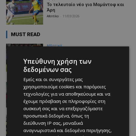
Το τελευταίο νέο για Μαμάντοφ και
Άρη
Afentiko
-
11/03/2026
MUST READ
Αθλητικά
Aνακοινώθηκε το deal που
προανήγγειλαν οι Ρουμάνοι
Υπεύθυνη χρήση των
Afentiko
-
08/08/2026
δεδομένων σας
Εμείς και οι συνεργάτες μας
Ειδήσεις
χρησιμοποιούμε cookies και παρόμοιες
Η Peugeot είναι ο επίσημος
τεχνολογίες για να αποθηκεύουμε και να
συνεργάτης του Φεστιβάλ
Κινηματογράφου της Βενετίας
έχουμε πρόσβαση σε πληροφορίες στη
Afentiko
-
08/08/2026
συσκευή σας και να επεξεργαζόμαστε
προσωπικά δεδομένα, όπως τη
Ειδήσεις
διεύθυνση IP σας, μοναδικά
Lidl Better Living Days #summer2026:
Ένα μοναδικό ταξίδι ευεξίας, γεμάτο
αναγνωριστικά και δεδομένα περιήγησης,
γεύση, ενέργεια και χαμόγελα σε όλη