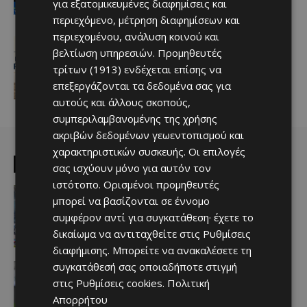
για εξατομικευμένες διαφημίσεις και
την Κύπρο
περιεχόμενο, μέτρηση διαφημίσεων και
Afentiko
-
08/08/2026
περιεχομένου, ανάλυση κοινού και
Ειδήσεις
βελτίωση υπηρεσιών.
Προμηθευτές
ΚΥΠΡΙΑΚΟΣ ΤΥΠΟΣ: Στο επίκεντρο οι
διορισμοί στους ημικρατικούς, οι
τρίτων (1913)
ενδέχεται επίσης να
Προεδρικές του 2028 και ο GSI
επεξεργάζονται τα δεδομένα σας για
Afentiko
-
08/08/2026
αυτούς και άλλους σκοπούς,
συμπεριλαμβανομένης της χρήσης
ακριβών δεδομένων γεωεντοπισμού και
χαρακτηριστικών συσκευής. Οι επιλογές
EDITOR PICKS
σας ισχύουν μόνο για αυτόν τον
ιστότοπο. Ορισμένοι προμηθευτές
Απόλλων
μπορεί να βασίζονται σε έννομο
Πολύ μεγάλο ενδιαφέρον για ένα
«μαγικό χαρτάκι»
συμφέρον αντί για συγκατάθεση· έχετε το
Afentiko
-
06/08/2026
δικαίωμα να αντιταχθείτε στις
Ρυθμίσεις
διαφήμισης
. Μπορείτε να ανακαλέσετε τη
συγκατάθεσή σας οποιαδήποτε στιγμή
Αθλητικά - Επικαιρότητα
Παραμένει ο Ενρίκες – Παίρνει και
στις
Ρυθμίσεις cookies
.
Πολιτική
Χάιρο
Απορρήτου
Afentiko
-
06/08/2026