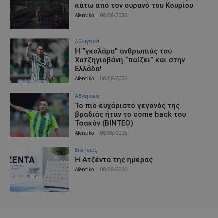
κάτω από τον ουρανό του Κουρίου
Afentiko
-
08/08/2026
Αθλητικά
Η “γκολάρα” ανθρωπιάς του
Χατζηγιοβάνη “παίζει” και στην
Ελλάδα!
Afentiko
-
08/08/2026
Αθλητικά
Το πιο ευχάριστο γεγονός της
βραδιάς ήταν το come back του
Τσακόν (ΒΙΝΤΕΟ)
Afentiko
-
08/08/2026
Ειδήσεις
Η Ατζέντα της ημέρας
Afentiko
-
08/08/2026