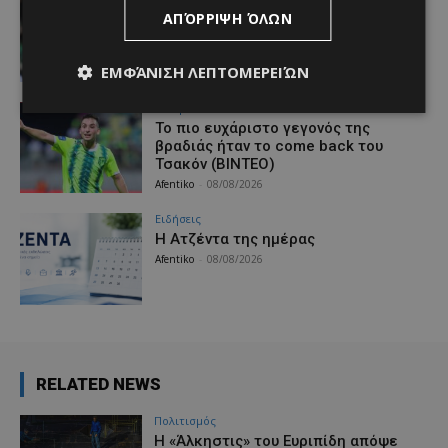
Η “γκολάρα” ανθρωπιάς του
ΑΠΌΡΡΙΨΗ ΌΛΩΝ
Χατζηγιοβάνη “παίζει” και στην
Ελλάδα!
ΕΜΦΆΝΙΣΗ ΛΕΠΤΟΜΕΡΕΙΏΝ
Afentiko
-
08/08/2026
Αθλητικά
Το πιο ευχάριστο γεγονός της
βραδιάς ήταν το come back του
Τσακόν (ΒΙΝΤΕΟ)
Afentiko
-
08/08/2026
Ειδήσεις
Η Ατζέντα της ημέρας
Afentiko
-
08/08/2026
RELATED NEWS
Πολιτισμός
Η «Άλκηστις» του Ευριπίδη απόψε