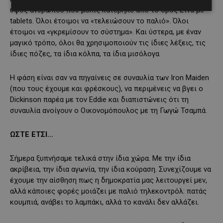
ύφος ανθρώπου που μόλις κατέβηκε από το όρος Σινά με
tablets. Όλοι έτοιμοι να «τελειώσουν το παλιό». Όλοι
έτοιμοι να «γκρεμίσουν το σύστημα». Και ύστερα, με έναν
μαγικό τρόπο, όλοι θα χρησιμοποιούν τις ίδιες λέξεις, τις
ίδιες πόζες, τα ίδια κόλπα, τα ίδια μισόλογα.
Η φάση είναι σαν να πηγαίνεις σε συναυλία των Iron Maiden
(που τους έχουμε και φρέσκους), να περιμένεις να βγει ο
Dickinson παρέα με τον Eddie και διαπιστώνεις ότι τη
συναυλία ανοίγουν ο Οικονομόπουλος με τη Γωγώ Τσαμπά.
ΩΣΤΕ ΕΤΣΙ…
Σήμερα ξυπνήσαμε τελικά στην ίδια χώρα. Με την ίδια
ακρίβεια, την ίδια αγωνία, την ίδια κούραση. Συνεχίζουμε να
έχουμε την αίσθηση πως η δημοκρατία μας λειτουργεί μεν,
αλλά κάποιες φορές μοιάζει με παλιό τηλεκοντρόλ: πατάς
κουμπιά, ανάβει το λαμπάκι, αλλά το κανάλι δεν αλλάζει.