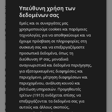
Υπεύθυνη χρήση των
Σε έναν λαό που λατρεύει να ουρλιάζει, να γαυγίζει, να του
ουρλιάζουν και να του γαυγίζουν, ο λαϊκισμός δεν
δεδομένων σας
χρειάζεται πρόγραμμα. Χρειάζεται ένταση. Χρειάζεται
Εμείς και οι συνεργάτες μας
στόμφο. Χρειάζεται εκείνο το βλέμμα του ανθρώπου που
χρησιμοποιούμε cookies και παρόμοιες
μόλις ανακάλυψε την απόλυτη αλήθεια, αλλά δυστυχώς δεν
τεχνολογίες για να αποθηκεύουμε και να
έχει χρόνο να τη γράψει αναλυτικά γιατί πρέπει να πάει σε
τρία podcast και δύο τηλεοπτικά παράθυρα.
έχουμε πρόσβαση σε πληροφορίες στη
συσκευή σας και να επεξεργαζόμαστε
Λύσεις;
προσωπικά δεδομένα, όπως τη
Μα τώρα θα μιλάμε για λεπτομέρειες;
διεύθυνση IP σας, μοναδικά
αναγνωριστικά και δεδομένα περιήγησης,
Η κραυγή έχει ένα μεγάλο πλεονέκτημα: δεν χρειάζεται
για εξατομικευμένες διαφημίσεις και
κοστολόγηση. Δεν χρειάζεται σχέδιο. Δεν χρειάζεται
περιεχόμενο, μέτρηση διαφημίσεων και
δεύτερη σκέψη. Είναι σαν τα πυροτεχνήματα σε πανηγύρι.
περιεχομένου, ανάλυση κοινού και
Κάνουν θόρυβο, φωτίζουν λίγο, τρομάζουν τα σκυλιά και
βελτίωση υπηρεσιών.
Προμηθευτές
μετά μένει καπνός που βρωμάει.
τρίτων (1913)
ενδέχεται επίσης να
επεξεργάζονται τα δεδομένα σας για
Η οργή έγινε lifestyle. Τη φοράμε το πρωί μαζί με το άρωμα
αυτούς και άλλους σκοπούς,
και το ρολόι. Τη βάζουμε στο αυτοκίνητο, στο ραδιόφωνο,