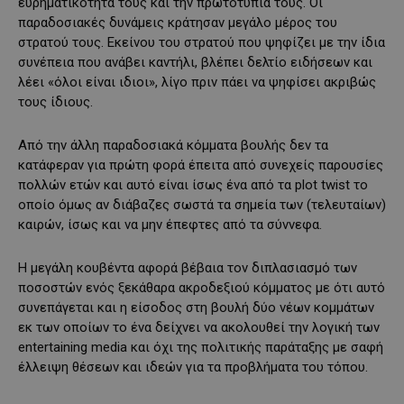
ευρηματικότητα τους και την πρωτοτυπία τους. Οι
παραδοσιακές δυνάμεις κράτησαν μεγάλο μέρος του
στρατού τους. Εκείνου του στρατού που ψηφίζει με την ίδια
συνέπεια που ανάβει καντήλι, βλέπει δελτίο ειδήσεων και
λέει «όλοι είναι ιδιοι», λίγο πριν πάει να ψηφίσει ακριβώς
τους ίδιους.
Από την άλλη παραδοσιακά κόμματα βουλής δεν τα
κατάφεραν για πρώτη φορά έπειτα από συνεχείς παρουσίες
πολλών ετών και αυτό είναι ίσως ένα από τα plot twist το
οποίο όμως αν διάβαζες σωστά τα σημεία των (τελευταίων)
καιρών, ίσως και να μην έπεφτες από τα σύννεφα.
Η μεγάλη κουβέντα αφορά βέβαια τον διπλασιασμό των
ποσοστών ενός ξεκάθαρα ακροδεξιού κόμματος με ότι αυτό
συνεπάγεται και η είσοδος στη βουλή δύο νέων κομμάτων
εκ των οποίων το ένα δείχνει να ακολουθεί την λογική των
entertaining media και όχι της πολιτικής παράταξης με σαφή
έλλειψη θέσεων και ιδεών για τα προβλήματα του τόπου.