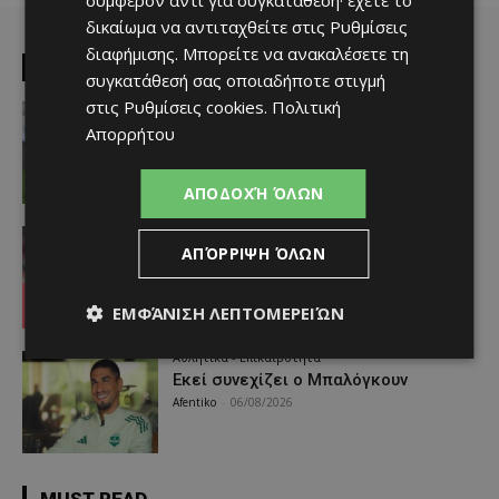
συμφέρον αντί για συγκατάθεση· έχετε το
δικαίωμα να αντιταχθείτε στις
Ρυθμίσεις
διαφήμισης
. Μπορείτε να ανακαλέσετε τη
EDITOR PICKS
συγκατάθεσή σας οποιαδήποτε στιγμή
στις
Ρυθμίσεις cookies
.
Πολιτική
Αθλητικά - Επικαιρότητα
Παραμένει ο Ενρίκες – Παίρνει και
Απορρήτου
Χάιρο
Afentiko
-
06/08/2026
ΑΠΟΔΟΧΉ ΌΛΩΝ
Απόλλων
ΑΠΌΡΡΙΨΗ ΌΛΩΝ
Τι ισχύει με Κονομή
Afentiko
-
06/08/2026
ΕΜΦΆΝΙΣΗ ΛΕΠΤΟΜΕΡΕΙΏΝ
Αθλητικά - Επικαιρότητα
Εκεί συνεχίζει ο Μπαλόγκουν
Afentiko
-
06/08/2026
MUST READ