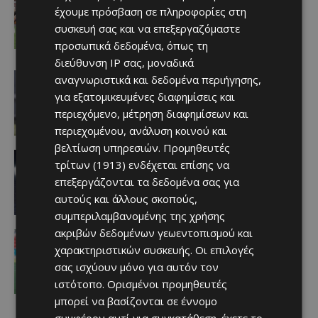
Έχασε στο φινάλε… Άξιζε το “διπλό”
έχουμε πρόσβαση σε πληροφορίες στη
η Πάφος
συσκευή σας και να επεξεργαζόμαστε
Afentiko
-
06/08/2026
προσωπικά δεδομένα, όπως τη
διεύθυνση IP σας, μοναδικά
ΑΕΛ
αναγνωριστικά και δεδομένα περιήγησης,
H σύνοψη του Μάρτινς για το φιλικό
για εξατομικευμένες διαφημίσεις και
με τον Ατρόμητο (ΒΙΝΤΕΟ)
περιεχόμενο, μέτρηση διαφημίσεων και
Afentiko
-
06/08/2026
περιεχομένου, ανάλυση κοινού και
βελτίωση υπηρεσιών.
Προμηθευτές
Αθλητικά
τρίτων (1913)
ενδέχεται επίσης να
Ξανά στο γήπεδο… Επανήρχισε το
ματς στην Red Bull Arena
επεξεργάζονται τα δεδομένα σας για
Afentiko
-
06/08/2026
αυτούς και άλλους σκοπούς,
συμπεριλαμβανομένης της χρήσης
ακριβών δεδομένων γεωεντοπισμού και
Αθλητικά
Στιγμιότυπα απο την τραγική
χαρακτηριστικών συσκευής. Οι επιλογές
παρουσία της Ομόνοιας στο
σας ισχύουν μόνο για αυτόν τον
Γιβραλτάρ (ΒΙΝΤΕΟ)
ιστότοπο. Ορισμένοι προμηθευτές
Afentiko
-
06/08/2026
μπορεί να βασίζονται σε έννομο