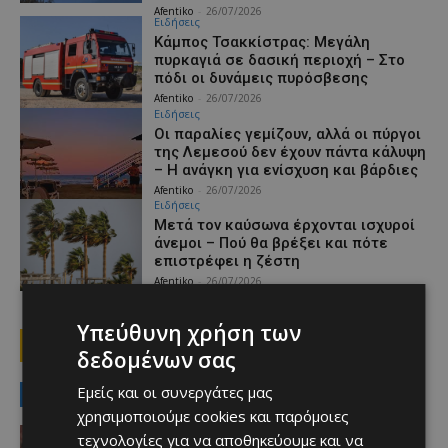
Afentiko
-
26/07/2026
Ειδήσεις
Κάμπος Τσακκίστρας: Μεγάλη
πυρκαγιά σε δασική περιοχή – Στο
πόδι οι δυνάμεις πυρόσβεσης
Afentiko
-
26/07/2026
Ειδήσεις
Οι παραλίες γεμίζουν, αλλά οι πύργοι
της Λεμεσού δεν έχουν πάντα κάλυψη
– Η ανάγκη για ενίσχυση και βάρδιες
Afentiko
-
26/07/2026
Ειδήσεις
Μετά τον καύσωνα έρχονται ισχυροί
άνεμοι – Πού θα βρέξει και πότε
επιστρέφει η ζέστη
Afentiko
-
26/07/2026
Υπεύθυνη χρήση των
1
2
3
δεδομένων σας
Εμείς και οι συνεργάτες μας
MUST READ
χρησιμοποιούμε cookies και παρόμοιες
Αθλητικά
τεχνολογίες για να αποθηκεύουμε και να