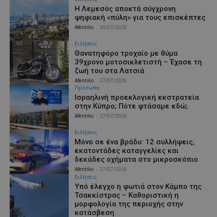
Η Λεμεσός αποκτά σύγχρονη
ψηφιακή «πύλη» για τους επισκέπτες
Afentiko
-
30/07/2026
Ειδήσεις
Θανατηφόρο τροχαίο με θύμα
39χρονο μοτοσικλετιστή – Έχασε τη
ζωή του στα Λατσιά
Afentiko
-
27/07/2026
Πρόσωπα
Ισραηλινή προεκλογική εκστρατεία
στην Κύπρο; Πότε φτάσαμε εδώ;
Afentiko
-
27/07/2026
Ειδήσεις
Μόνο σε ένα βράδυ: 12 συλλήψεις,
εκατοντάδες καταγγελίες και
δεκάδες οχήματα στο μικροσκόπιο
Afentiko
-
27/07/2026
Ειδήσεις
Υπό έλεγχο η φωτιά στον Κάμπο της
Τσακκίστρας – Καθοριστική η
μορφολογία της περιοχής στην
κατάσβεση