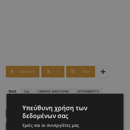
Facebook
X
Viber
TAGS
Top
ΓΙΑΝΝΗΣ ΜΑΣΟΥΡΑΣ
ΝΥΡΕΜΒΕΡΓΗ
ΟΜΟΝΟΙΑ
Υπεύθυνη χρήση των
LATEST NEWS
δεδομένων σας
Αθλητικά
Εμείς και οι συνεργάτες μας
Έχασε στο φινάλε… Άξιζε το “διπλό”