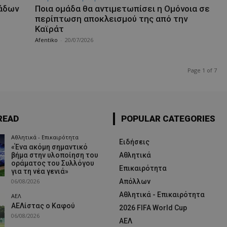
μάδων
Ποια ομάδα θα αντιμετωπίσει η Ομόνοια σε
περίπτωση αποκλεισμού της από την
Καϊράτ
Afentiko
-
20/07/2026
Page 1 of 7
READ
POPULAR CATEGORIES
Αθλητικά - Επικαιρότητα
Ειδήσεις
«Ένα ακόμη σημαντικό
βήμα στην υλοποίηση του
Αθλητικά
οράματος του Συλλόγου
Επικαιρότητα
για τη νέα γενιά»
06/08/2026
Απόλλων
Αθλητικά - Επικαιρότητα
ΑΕΛ
ΑΕΛίστας ο Καφού
2026 FIFA World Cup
06/08/2026
ΑΕΛ