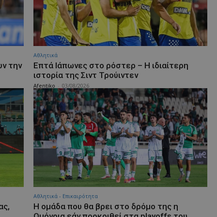
Αθλητικά
υν την
Επτά Ιάπωνες στο ρόστερ – Η ιδιαίτερη
ιστορία της Σιντ Τρούιντεν
Afentiko
-
03/08/2026
Αθλητικά - Επικαιρότητα
ας,
Η ομάδα που θα βρει στο δρόμο της η
Ομόνοια εάν προκριθεί στα playoffs του