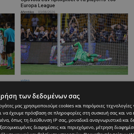
Europa League
Afentiko
-
03/08/2026
video
υρόπα
Οι δύο αποβολές της Ομόνοιας, όλα όσα
έγιναν στα 120 λεπτά και η διαδικασία των
χρήση των δεδομένων σας
πέναλτι (video)
εργάτες μας χρησιμοποιούμε cookies και παρόμοιες τεχνολογίες 
Afentiko
-
29/07/2026
ι να έχουμε πρόσβαση σε πληροφορίες στη συσκευή σας και να
ένα, όπως τη διεύθυνση IP σας, μοναδικά αναγνωριστικά και 
εξατομικευμένες διαφημίσεις και περιεχόμενο, μέτρηση διαφημίσ