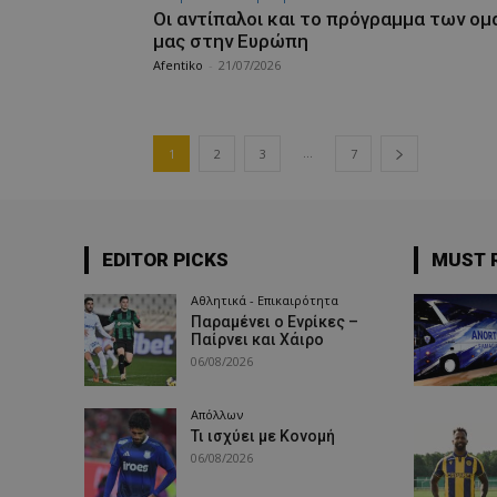
Οι αντίπαλοι και το πρόγραμμα των ο
μας στην Ευρώπη
Afentiko
-
21/07/2026
...
1
2
3
7
EDITOR PICKS
MUST 
Αθλητικά - Επικαιρότητα
Παραμένει ο Ενρίκες –
Παίρνει και Χάιρο
06/08/2026
Απόλλων
Τι ισχύει με Κονομή
06/08/2026