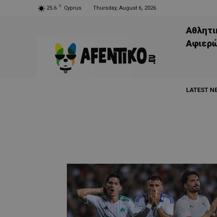
C
25.6
Cyprus
Thursday, August 6, 2026
Αθλητι
Aφιερ
LATEST N