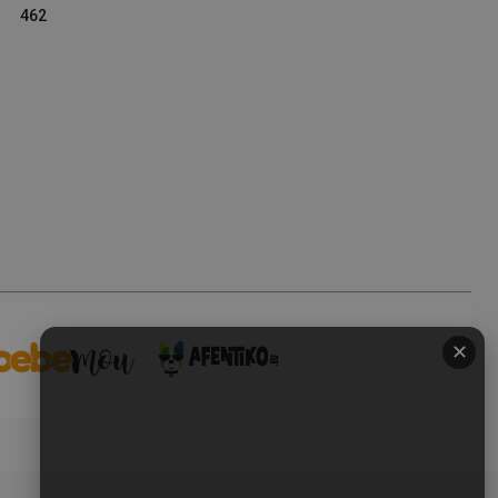
462
✕