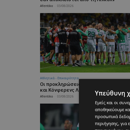
Afentiko
-
03/08/2026
Αθλητικά - Επικαιρότητα
Οι προκληρώσεις της Ομόνοιας σε Γιο
και Κόνφερενς Λιγκ
Υπεύθυνη 
Afentiko
-
03/08/2026
Εμείς και οι συν
αποθηκεύουμε κα
προσωπικά δεδομ
περιήγησης, για 