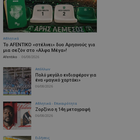
Αθλητικά
Το AFENTIKO «στέλνει» δυο Αρηανούς για
μια σεζόν στο «Αλφα Μέγα»!
Afentiko
-
06/08/2026
Απόλλων
Πολύ μεγάλο ενδιαφέρον για
ένα «μαγικό χαρτάκι»
06/08/2026
Αθλητικά - Επικαιρότητα
Ζορζίνιο η 14η μεταγραφή
06/08/2026
Ειδήσεις