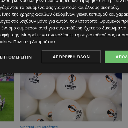
νάλυση κοινού και βελτίωση υπηρεσιών.
Προμηθευτές τρίτων (1
ργάζονται τα δεδομένα σας για αυτούς και άλλους σκοπούς,
ένης της χρήσης ακριβών δεδομένων γεωεντοπισμού και χαρακ
ιλογές σας ισχύουν μόνο για αυτόν τον ιστότοπο. Ορισμένοι πρ
 έννομο συμφέρον αντί για συγκατάθεση· έχετε το δικαίωμα να
ιαφήμισης
. Μπορείτε να ανακαλέσετε τη συγκατάθεσή σας οποι
Αθλητικά - Επικαιρότητα
ookies
.
Πολιτική Απορρήτου
 μπακ
Να κάνει το πρώτο βήμα
Afentiko
-
22/07/2026
ΛΕΠΤΟΜΕΡΕΙΏΝ
ΑΠΌΡΡΙΨΗ ΌΛΩΝ
ΑΠΟΔ
Αθλητικά - Επικαιρότητα