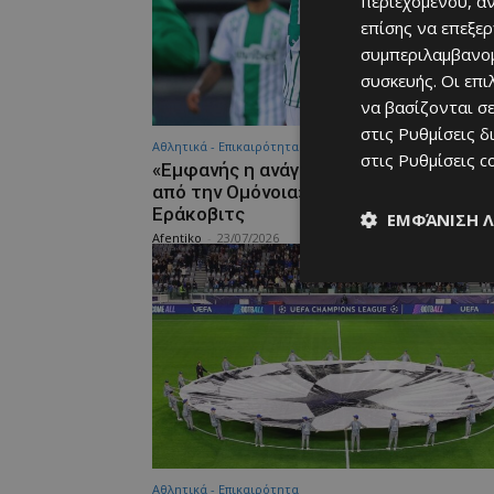
περιεχομένου, α
επίσης να επεξε
συμπεριλαμβανομ
συσκευής. Οι επ
να βασίζονται σε
στις
Ρυθμίσεις δ
Αθλητικά - Επικαιρότητα
στις
Ρυθμίσεις c
«Εμφανής η ανάγκη απόκτησης δεξιού
από την Ομόνοια» – Αποκάλυψη για τον
Εράκοβιτς
ΕΜΦΆΝΙΣΗ 
Afentiko
-
23/07/2026
Αθλητικά - Επικαιρότητα