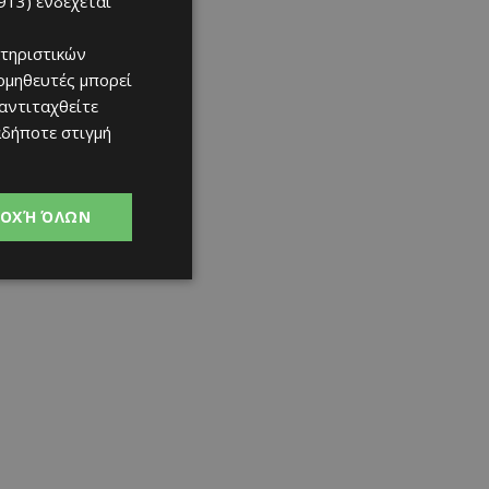
913)
ενδέχεται
τηριστικών
ομηθευτές μπορεί
 αντιταχθείτε
αδήποτε στιγμή
ΟΧΉ ΌΛΩΝ