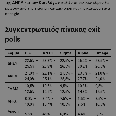
της
ΔΗΠΑ
και των
Οικολόγων
, καθώς οι τελικές έδρες θα
κριθούν από την επίσημη καταμέτρηση και την κατανομή ανά
επαρχία.
Συγκεντρωτικός πίνακας exit
polls
Κόμμα
ΡΙΚ
ANT1
Sigma
Alpha
Omega
22,5% –
23,8% –
22,5% –
26,2% –
23,5% –
ΔΗΣΥ
25,5%
26,8%
26,5%
30,2%
26,5%
21,0% –
22,1% –
21,5% –
23,7% –
21,0% –
ΑΚΕΛ
24,0%
25,1%
25,5%
27,7%
24,0%
10,5% –
10,5% –
9,5% –
10,8% –
9,5% –
ΕΛΑΜ
12,5%
12,5%
12,5%
14,8%
12,5%
8,0% –
8,4% –
7,5% –
6,5% –
8,5% –
ΔΗΚΟ
10,0%
10,4%
10,5%
9,5%
10,5%
Άμεση
5,5% –
4,9% –
6,0% –
4,4% –
5,5% –