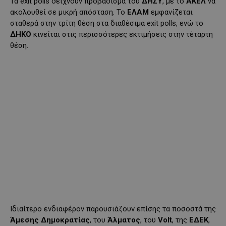
Τα exit polls δείχνουν προβάδισμα του
ΔΗΣΥ
, με το
ΑΚΕΛ
να
ακολουθεί σε μικρή απόσταση. Το
ΕΛΑΜ
εμφανίζεται
σταθερά στην τρίτη θέση στα διαθέσιμα exit polls, ενώ το
ΔΗΚΟ
κινείται στις περισσότερες εκτιμήσεις στην τέταρτη
θέση.
Ιδιαίτερο ενδιαφέρον παρουσιάζουν επίσης τα ποσοστά της
Άμεσης Δημοκρατίας
, του
Άλματος
, του
Volt
, της
ΕΔΕΚ
,