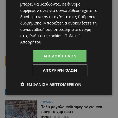
μπορεί να βασίζονται σε έννομο
συμφέρον αντί για συγκατάθεση· έχετε το
δικαίωμα να αντιταχθείτε στις
Ρυθμίσεις
διαφήμισης
. Μπορείτε να ανακαλέσετε τη
συγκατάθεσή σας οποιαδήποτε στιγμή
στις
Ρυθμίσεις cookies
.
Πολιτική
Απορρήτου
ΑΠΟΔΟΧΉ ΌΛΩΝ
Facebook
X
Viber
ΑΠΌΡΡΙΨΗ ΌΛΩΝ
TAGS
exit polls
Top
εκλογές
κύπρος
ΕΜΦΆΝΙΣΗ ΛΕΠΤΟΜΕΡΕΙΏΝ
LATEST NEWS
Απόλλων
Πολύ μεγάλο ενδιαφέρον για ένα
«μαγικό χαρτάκι»
Afentiko
-
06/08/2026