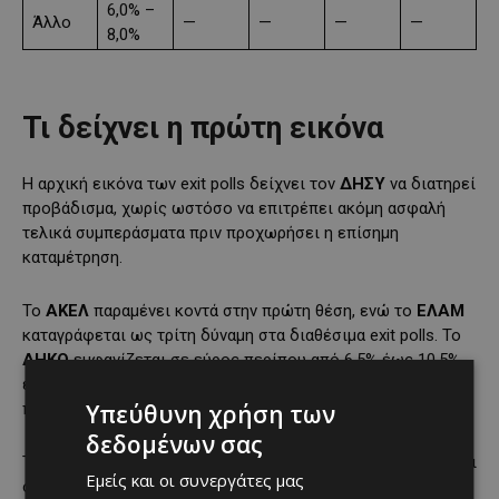
6,0% –
Άλλο
—
—
—
—
8,0%
Τι δείχνει η πρώτη εικόνα
Η αρχική εικόνα των exit polls δείχνει τον
ΔΗΣΥ
να διατηρεί
προβάδισμα, χωρίς ωστόσο να επιτρέπει ακόμη ασφαλή
τελικά συμπεράσματα πριν προχωρήσει η επίσημη
καταμέτρηση.
Το
ΑΚΕΛ
παραμένει κοντά στην πρώτη θέση, ενώ το
ΕΛΑΜ
καταγράφεται ως τρίτη δύναμη στα διαθέσιμα exit polls. Το
ΔΗΚΟ
εμφανίζεται σε εύρος περίπου από 6,5% έως 10,5%,
ενώ η
Άμεση Δημοκρατία
κινείται σε όλα τα exit polls σε
Υπεύθυνη χρήση των
ποσοστά από 4,4% έως 8%.
δεδομένων σας
Το
Άλμα
και το
Volt
εμφανίζονται να διεκδικούν είσοδο και
Εμείς και οι συνεργάτες μας
ουσιαστική παρουσία στη νέα Βουλή, ενώ
ΕΔΕΚ
,
ΔΗΠΑ
και