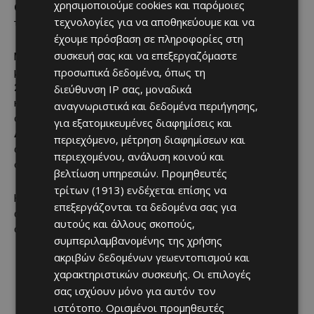
χρησιμοποιούμε cookies και παρόμοιες
Οικολόγοι
αναμένουν την επίσημη καταμέτρηση για την
τεχνολογίες για να αποθηκεύουμε και να
τελική εικόνα της κοινοβουλευτικής τους παρουσίας.
έχουμε πρόσβαση σε πληροφορίες στη
συσκευή σας και να επεξεργαζόμαστε
Με καταμετρημένο το
11,1% παγκύπρια
(19:10), σύμφωνα
προσωπικά δεδομένα, όπως τη
με την εικόνα που μετέδωσε το ΡΙΚ, ο
ΔΗΣΥ
προηγείται με
27,5%
, ενώ ακολουθεί το
ΑΚΕΛ
με
20,9%
. Στην τρίτη θέση
διεύθυνση IP σας, μοναδικά
καταγράφεται το
ΕΛΑΜ
με
11,5%
, ενώ το
ΔΗΚΟ
βρίσκεται
αναγνωριστικά και δεδομένα περιήγησης,
στο
10,5%
. Το
Άλμα
καταγράφει
6,3%
και η
Άμεση
για εξατομικευμένες διαφημίσεις και
Δημοκρατία
5,1%
. Η καταμέτρηση βρίσκεται ακόμη σε
περιεχόμενο, μέτρηση διαφημίσεων και
αρχικό στάδιο και η εικόνα αναμένεται να διαφοροποιηθεί
περιεχομένου, ανάλυση κοινού και
όσο ενσωματώνονται περισσότερα εκλογικά κέντρα.
βελτίωση υπηρεσιών.
Προμηθευτές
τρίτων (1913)
ενδέχεται επίσης να
Η εκλογική βραδιά παραμένει ανοιχτή, με τις πρώτες
επεξεργάζονται τα δεδομένα σας για
ασφαλέστερες εκτιμήσεις για έδρες να αναμένονται μέσα
αυτούς και άλλους σκοπούς,
στις επόμενες ώρες.
συμπεριλαμβανομένης της χρήσης
ακριβών δεδομένων γεωεντοπισμού και
χαρακτηριστικών συσκευής. Οι επιλογές
σας ισχύουν μόνο για αυτόν τον
ιστότοπο. Ορισμένοι προμηθευτές