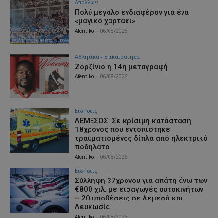
Απόλλων
Πολύ μεγάλο ενδιαφέρον για ένα
«μαγικό χαρτάκι»
Afentiko
-
06/08/2026
Αθλητικά - Επικαιρότητα
Ζορζίνιο η 14η μεταγραφή
Afentiko
-
06/08/2026
Ειδήσεις
ΛΕΜΕΣΟΣ: Σε κρίσιμη κατάσταση
18χρονος που εντοπίστηκε
τραυματισμένος δίπλα από ηλεκτρικό
ποδήλατο
Afentiko
-
06/08/2026
Ειδήσεις
Σύλληψη 37χρονου για απάτη άνω των
€800 χιλ. με εισαγωγές αυτοκινήτων
– 20 υποθέσεις σε Λεμεσό και
Λευκωσία
Afentiko
-
06/08/2026