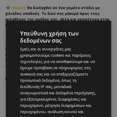
-Ο
τελικός
θα διεξαχθεί σε ένα γεμάτο στάδιο με
χιλιάδες οπαδούς. Το δικό σας μήνυμά προς τους
φιλάθλους της ομάδας σας, αλλά και γενικότερα στον
κόσμο που θα είναι στο γήπεδο.
Υπεύθυνη χρήση των
«Θέλω να ευχαριστήσω τον κόσμο μας για τη στήριξη και να
δεδομένων σας
τους καλέσω να κατακλύσουν το Στάδιο ΓΣΠ. Θα τα
Εμείς και οι συνεργάτες μας
δώσουμε όλα για να τους κάνουμε χαρούμενους. Επίσης,
εύχομαι να δούμε έναν όμορφο
τελικό
με καλή ατμόσφαιρα
χρησιμοποιούμε cookies και παρόμοιες
για όλους όσους θα βρεθούν στο στάδιο, αυτά τα παιχνίδια
τεχνολογίες για να αποθηκεύουμε και να
πρέπει να είναι διαφήμιση για το ποδόσφαιρο της χώρας».
έχουμε πρόσβαση σε πληροφορίες στη
συσκευή σας και να επεξεργαζόμαστε
Πηγή
:
cfa.com.cy
προσωπικά δεδομένα, όπως τη
διεύθυνση IP σας, μοναδικά
αναγνωριστικά και δεδομένα περιήγησης,
για εξατομικευμένες διαφημίσεις και
περιεχόμενο, μέτρηση διαφημίσεων και
περιεχομένου, ανάλυση κοινού και