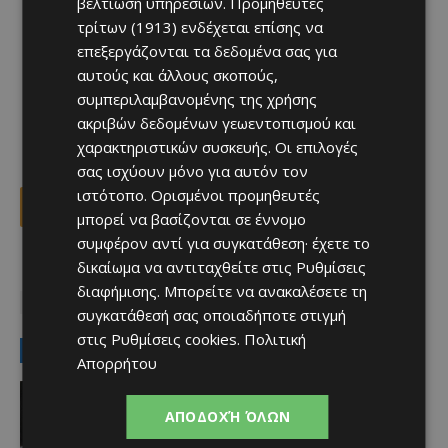
βελτίωση υπηρεσιών.
Προμηθευτές
τρίτων (1913)
ενδέχεται επίσης να
επεξεργάζονται τα δεδομένα σας για
αυτούς και άλλους σκοπούς,
συμπεριλαμβανομένης της χρήσης
ακριβών δεδομένων γεωεντοπισμού και
χαρακτηριστικών συσκευής. Οι επιλογές
σας ισχύουν μόνο για αυτόν τον
ιστότοπο. Ορισμένοι προμηθευτές
Facebook
X
Viber
μπορεί να βασίζονται σε έννομο
συμφέρον αντί για συγκατάθεση· έχετε το
δικαίωμα να αντιταχθείτε στις
Ρυθμίσεις
TAGS
Top
ΑΠΟΛΛΩΝ-ΠΑΦΟΣ
ΠΑΦΟΣ FC
διαφήμισης
. Μπορείτε να ανακαλέσετε τη
ΡΙΚΑΡΝΤΟ ΣΑ ΠΙΝΤΟ
ΤΕΛΙΚΟΣ ΚΥΠΕΛΛΟΥ
συγκατάθεσή σας οποιαδήποτε στιγμή
στις
Ρυθμίσεις cookies
.
Πολιτική
LATEST NEWS
Απορρήτου
Aφιερώματα
Εξ Αφορμής: Αρλέτα – Kanali 6
ΑΠΟΔΟΧΉ ΌΛΩΝ
Afentiko
-
06/08/2026