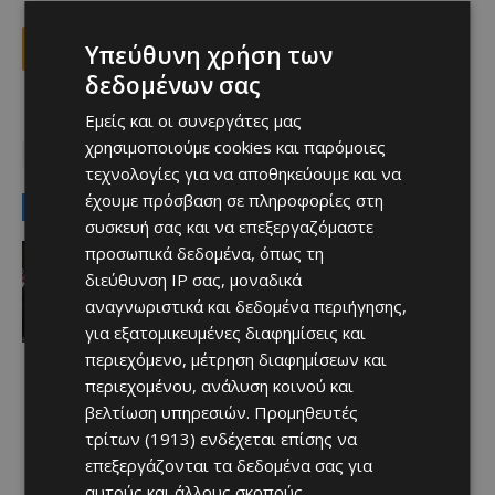
Υπεύθυνη χρήση των
Facebook
X
Viber
δεδομένων σας
Εμείς και οι συνεργάτες μας
TAGS
Top
ΑΠΟΧΩΡΗΣΕΙΣ ΠΑΦΟΥ
ΜΙΣΛΑΒ ΟΡΣΙΤΣ
χρησιμοποιούμε cookies και παρόμοιες
ΝΤΙΝΑΜΟ ΖΑΓΚΡΕΜΠ
ΠΑΦΟΣ FC
τεχνολογίες για να αποθηκεύουμε και να
έχουμε πρόσβαση σε πληροφορίες στη
LATEST NEWS
συσκευή σας και να επεξεργαζόμαστε
Επικαιρότητα
προσωπικά δεδομένα, όπως τη
Το “ασεβές” σορτσάκι του Φειδία
διεύθυνση IP σας, μοναδικά
Afentiko
-
09/08/2026
αναγνωριστικά και δεδομένα περιήγησης,
για εξατομικευμένες διαφημίσεις και
περιεχόμενο, μέτρηση διαφημίσεων και
περιεχομένου, ανάλυση κοινού και
βελτίωση υπηρεσιών.
Προμηθευτές
τρίτων (1913)
ενδέχεται επίσης να
επεξεργάζονται τα δεδομένα σας για
αυτούς και άλλους σκοπούς,