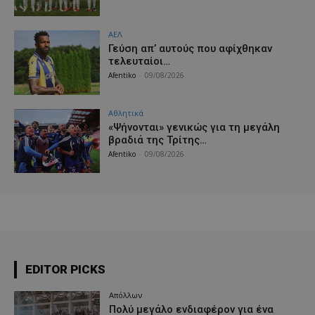
ΑΕΛ
Γεύση απ’ αυτούς που αφίχθηκαν
τελευταίοι…
Afentiko
-
09/08/2026
Αθλητικά
«Ψήνονται» γενικώς για τη μεγάλη
βραδιά της Τρίτης…
Afentiko
-
09/08/2026
EDITOR PICKS
Απόλλων
Πολύ μεγάλο ενδιαφέρον για ένα