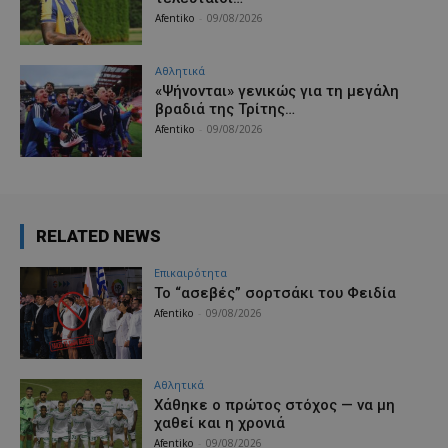
Afentiko
-
09/08/2026
Αθλητικά
«Ψήνονται» γενικώς για τη μεγάλη
βραδιά της Τρίτης…
Afentiko
-
09/08/2026
RELATED NEWS
Επικαιρότητα
Το “ασεβές” σορτσάκι του Φειδία
Afentiko
-
09/08/2026
Αθλητικά
Χάθηκε ο πρώτος στόχος — να μη
χαθεί και η χρονιά
Afentiko
-
09/08/2026