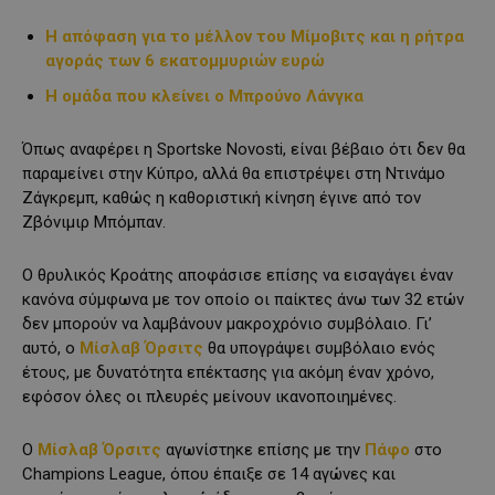
H απόφαση για το μέλλον του Μίμοβιτς και η ρήτρα
αγοράς των 6 εκατομμυριών ευρώ
Η ομάδα που κλείνει ο Μπρούνο Λάνγκα
Όπως αναφέρει η Sportske Novosti, είναι βέβαιο ότι δεν θα
παραμείνει στην Κύπρο, αλλά θα επιστρέψει στη Ντινάμο
Ζάγκρεμπ, καθώς η καθοριστική κίνηση έγινε από τον
Ζβόνιμιρ Μπόμπαν.
Ο θρυλικός Κροάτης αποφάσισε επίσης να εισαγάγει έναν
κανόνα σύμφωνα με τον οποίο οι παίκτες άνω των 32 ετών
δεν μπορούν να λαμβάνουν μακροχρόνιο συμβόλαιο. Γι’
αυτό, ο
Μίσλαβ Όρσιτς
θα υπογράψει συμβόλαιο ενός
έτους, με δυνατότητα επέκτασης για ακόμη έναν χρόνο,
εφόσον όλες οι πλευρές μείνουν ικανοποιημένες.
Ο
Μίσλαβ Όρσιτς
αγωνίστηκε επίσης με την
Πάφο
στο
Champions League, όπου έπαιξε σε 14 αγώνες και