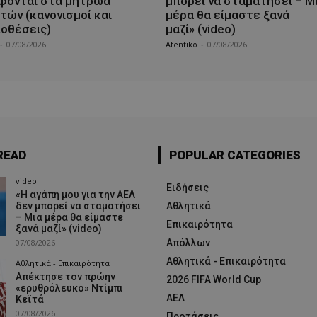
φονται στα μητρώα
μπορεί να σταματήσει – Μ
τών (κανονισμοί και
μέρα θα είμαστε ξανά
οθέσεις)
μαζί» (video)
-
07/08/2026
Afentiko
-
07/08/2026
READ
POPULAR CATEGORIES
video
Ειδήσεις
«Η αγάπη μου για την ΑΕΛ
δεν μπορεί να σταματήσει
Αθλητικά
– Μια μέρα θα είμαστε
Επικαιρότητα
ξανά μαζί» (video)
07/08/2026
Απόλλων
Αθλητικά - Επικαιρότητα
Αθλητικά - Επικαιρότητα
Απέκτησε τον πρώην
2026 FIFA World Cup
«ερυθρόλευκο» Ντίμπι
ΑΕΛ
Κεϊτά
07/08/2026
Προτάσεις