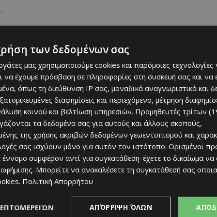
.
IAL DIFFERENCES OVER
D THE DEAL, LEADING
χρήση των δεδομένων σας
PT SAMPDORIA'S
εργάτες μας χρησιμοποιούμε cookies και παρόμοιες τεχνολογίες 
ι να έχουμε πρόσβαση σε πληροφορίες στη συσκευή σας και να
WITTER.COM/UZXNALLZPQ
ένα, όπως τη διεύθυνση IP σας, μοναδικά αναγνωριστικά και 
εξατομικευμένες διαφημίσεις και περιεχόμενο, μέτρηση διαφημίσ
(@RUDYGALETTI)
JULY 7,
νάλυση κοινού και βελτίωση υπηρεσιών.
Προμηθευτές τρίτων (1
ργάζονται τα δεδομένα σας για αυτούς και άλλους σκοπούς,
ένης της χρήσης ακριβών δεδομένων γεωεντοπισμού και χαρακ
ιλογές σας ισχύουν μόνο για αυτόν τον ιστότοπο. Ορισμένοι πρ
 έννομο συμφέρον αντί για συγκατάθεση· έχετε το δικαίωμα να
ιαφήμισης
. Μπορείτε να ανακαλέσετε τη συγκατάθεσή σας οποι
ookies
.
Πολιτική Απορρήτου
ΛΕΠΤΟΜΕΡΕΙΏΝ
ΑΠΌΡΡΙΨΗ ΌΛΩΝ
ΑΠΟΔ