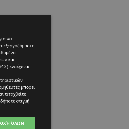
για να
 επεξεργαζόμαστε
δεδομένα
εων και
913)
ενδέχεται
τηριστικών
ομηθευτές μπορεί
 αντιταχθείτε
αδήποτε στιγμή
ΟΧΉ ΌΛΩΝ