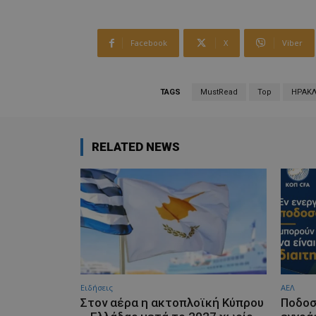
Facebook
X
Viber
TAGS
MustRead
Top
ΗΡΑΚΛ
RELATED NEWS
Ειδήσεις
ΑΕΛ
Στον αέρα η ακτοπλοϊκή Κύπρου
Ποδοσ