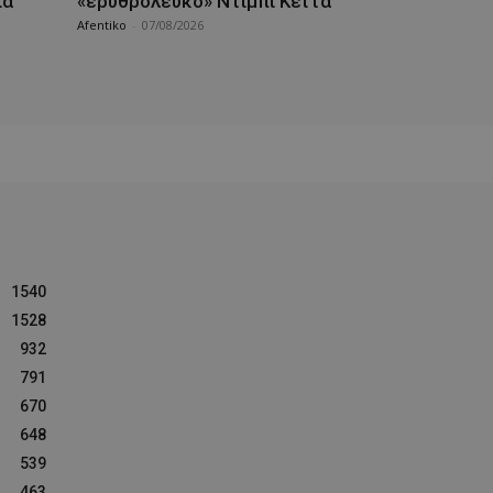
ια
«ερυθρόλευκο» Ντίμπι Κεϊτά
Afentiko
-
07/08/2026
1540
1528
932
791
670
648
539
463