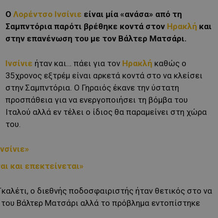
Ο
Λορέντσο Ινσίνιε
είναι μία «ανάσα» από τη
Σαμπντόρια παρότι βρέθηκε κοντά στον
Ηρακλή
και
στην επανένωση του με τον Βάλτερ Ματσάρι.
Ινσίνιε
ήταν και… πάει για τον
Ηρακλή
καθώς ο
35χρονος εξτρέμ είναι αρκετά κοντά στο να κλείσει
στην Σαμπντόρια. Ο Γηραιός έκανε την ύστατη
προσπάθεια για να ενεργοποιήσει τη βόμβα του
Ιταλού αλλά εν τέλει ο ίδιος θα παραμείνει στη χώρα
του.
νσίνιε»
ται και επεκτείνεται»
καλέτι, ο διεθνής ποδοσφαιριστής ήταν θετικός στο να
 του Βάλτερ Ματσάρι αλλά το πρόβλημα εντοπίστηκε