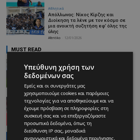
Αθλητικά
Απόλλωνας: Νίκος Κίρζης και
Διοίκηση τα λένε με τον κόσμο σε
μια ανοικτή συζητήση εφ’ όλης της
ύλης
Afentiko
-
12/01/2026
MUST READ
Αθλητικά - Επικαιρότητα
Υπεύθυνη χρήση των
Παραμένει ο Ενρίκες – Παίρνει και
Χάιρο
δεδομένων σας
Afentiko
-
06/08/2026
Εμείς και οι συνεργάτες μας
χρησιμοποιούμε cookies και παρόμοιες
Απόλλων
τεχνολογίες για να αποθηκεύουμε και να
Τι ισχύει με Κονομή
έχουμε πρόσβαση σε πληροφορίες στη
Afentiko
-
06/08/2026
συσκευή σας και να επεξεργαζόμαστε
προσωπικά δεδομένα, όπως τη
διεύθυνση IP σας, μοναδικά
Προτάσεις
αναγνωριστικά και δεδομένα περιήγησης,