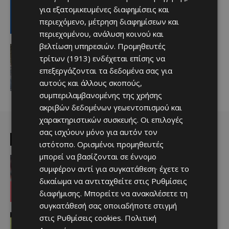
Διεθνώς αναγνωρισμένα κρασιά στην
για εξατομικευμένες διαφημίσεις και
κορυφαία σχέση ποιότητας-τιμής
από τη Lidl Κύπρου
περιεχόμενο, μέτρηση διαφημίσεων και
Afentiko
-
06/08/2026
περιεχομένου, ανάλυση κοινού και
βελτίωση υπηρεσιών.
Προμηθευτές
Ειδήσεις
Ξεκίνησε η αντικατάσταση 100
τρίτων (1913)
ενδέχεται επίσης να
χιλιομέτρων δικτύου ύδρευσης στο
επεξεργάζονται τα δεδομένα σας για
κέντρο της Λεμεσού
αυτούς και άλλους σκοπούς,
Afentiko
-
06/08/2026
συμπεριλαμβανομένης της χρήσης
ακριβών δεδομένων γεωεντοπισμού και
χαρακτηριστικών συσκευής. Οι επιλογές
σας ισχύουν μόνο για αυτόν τον
EDITOR PICKS
ιστότοπο. Ορισμένοι προμηθευτές
μπορεί να βασίζονται σε έννομο
Απόλλων
Τι ισχύει με Κονομή
συμφέρον αντί για συγκατάθεση· έχετε το
Afentiko
-
06/08/2026
δικαίωμα να αντιταχθείτε στις
Ρυθμίσεις
διαφήμισης
. Μπορείτε να ανακαλέσετε τη
συγκατάθεσή σας οποιαδήποτε στιγμή
Αθλητικά - Επικαιρότητα
στις
Ρυθμίσεις cookies
.
Πολιτική
Εκεί συνεχίζει ο Μπαλόγκουν