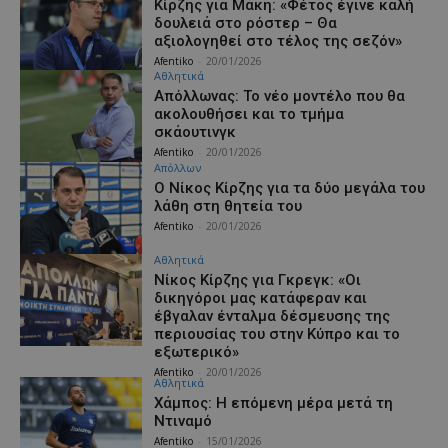
Κίρζης για Μάκη: «Φέτος έγινε καλή
δουλειά στο ρόστερ – Θα
αξιολογηθεί στο τέλος της σεζόν»
Afentiko
-
20/01/2026
Αθλητικά
Απόλλωνας: Το νέο μοντέλο που θα
ακολουθήσει και το τμήμα
σκάουτινγκ
Afentiko
-
20/01/2026
Απόλλων
Ο Νίκος Κίρζης για τα δύο μεγάλα του
λάθη στη θητεία του
Afentiko
-
20/01/2026
Αθλητικά
Νίκος Κίρζης για Γκρεγκ: «Οι
δικηγόροι μας κατάφεραν και
έβγαλαν ένταλμα δέσμευσης της
περιουσίας του στην Κύπρο και το
εξωτερικό»
Afentiko
-
20/01/2026
Αθλητικά
Χάμπος: Η επόμενη μέρα μετά τη
Ντιναμό
Afentiko
-
15/01/2026