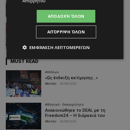
Απορρήτου
Afentiko
-
06/08/2026
ΑΠΟΔΟΧΉ ΌΛΩΝ
Απόλλων
«Διπλό» με Όζμπολτ στη Νορβηγία
ΑΠΌΡΡΙΨΗ ΌΛΩΝ
και προβάδισμα πρόκρισης για
Απόλλωνα
ΕΜΦΆΝΙΣΗ ΛΕΠΤΟΜΕΡΕΙΏΝ
Afentiko
-
05/08/2026
MUST READ
Απόλλων
«Ως ένδειξη εκτίμησης…»
Afentiko
-
06/08/2026
Αθλητικά - Επικαιρότητα
Ανακοινώθηκε το DEAL με τη
Freedom24 – Η διάρκειά του
Afentiko
-
06/08/2026