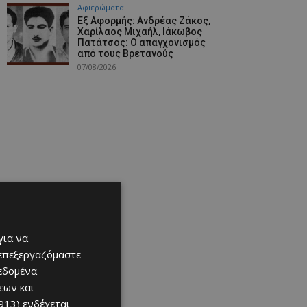
Aφιερώματα
Εξ Αφορμής: Ανδρέας Ζάκος,
Χαρίλαος Μιχαήλ, Ιάκωβος
Πατάτσος: Ο απαγχονισμός
από τους Βρετανούς
07/08/2026
για να
 επεξεργαζόμαστε
δεδομένα
εων και
913)
ενδέχεται