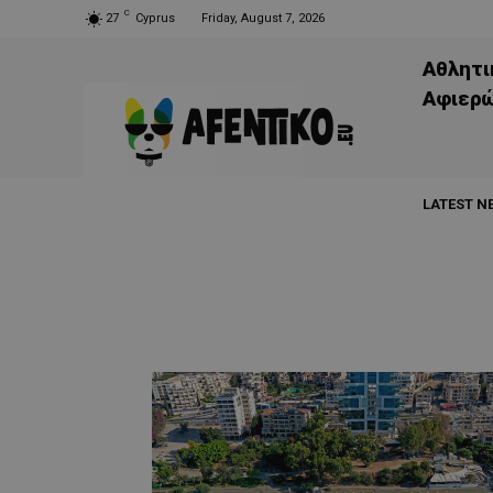
C
27
Cyprus
Friday, August 7, 2026
Αθλητι
Aφιερ
LATEST N