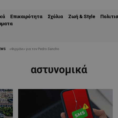
κά
Επικαιρότητα
Σχόλια
Ζωή & Style
Πολιτι
ώματα
EWS
«Φιρμάνι» για τον Pedro Sancho
αστυνομικά