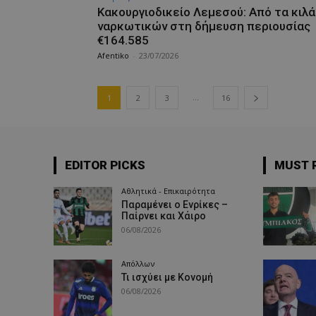
Κακουργιοδικείο Λεμεσού: Από τα κιλά
ναρκωτικών στη δήμευση περιουσίας
€164.585
Afentiko
-
23/07/2026
...
1
2
3
16
EDITOR PICKS
MUST 
Αθλητικά - Επικαιρότητα
Παραμένει ο Ενρίκες –
Παίρνει και Χάιρο
06/08/2026
Απόλλων
Τι ισχύει με Κονομή
06/08/2026