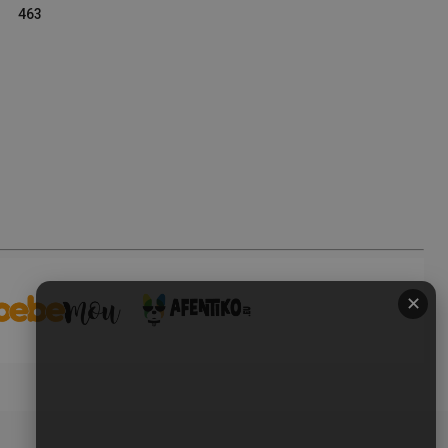
463
✕