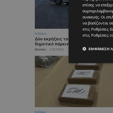
επίσης να επεξε
συμπεριλαμβανομ
συσκευής. Οι επ
να βασίζονται σε
στις
Ρυθμίσεις δ
Ειδήσεις
στις
Ρυθμίσεις c
Δύο εκρήξεις τα ξημερώματα κοντά σ
δημοτικό πάρκινγκ στη Λεμεσό (φώτο
ΕΜΦΆΝΙΣΗ 
Afentiko
-
27/07/2026
Ειδήσεις