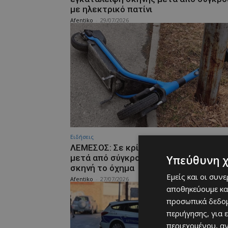
με ηλεκτρικό πατίνι
Afentiko
-
29/07/2026
Ειδήσεις
ΛΕΜΕΣΟΣ: Σε κρίσιμη κατάσταση άνδρ
μετά από σύγκρουση – Εγκατέλειψε τ
Υπεύθυνη 
σκηνή το όχημα
Εμείς και οι συν
Afentiko
-
27/07/2026
αποθηκεύουμε κα
προσωπικά δεδομ
περιήγησης, για 
περιεχομένου, α