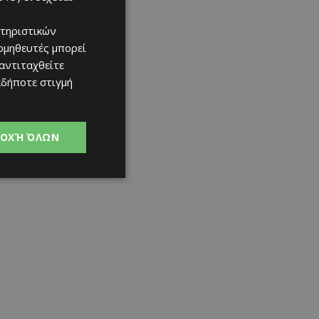
τηριστικών
ομηθευτές μπορεί
 αντιταχθείτε
αδήποτε στιγμή
ΟΧΉ ΌΛΩΝ