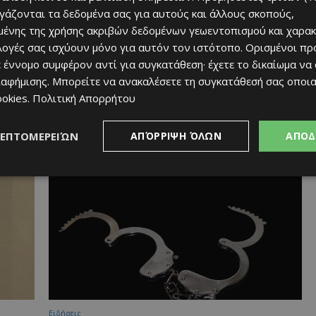
ργάζονται τα δεδομένα σας για αυτούς και άλλους σκοπούς,
ένης της χρήσης ακριβών δεδομένων γεωεντοπισμού και χαρακ
ιλογές σας ισχύουν μόνο για αυτόν τον ιστότοπο. Ορισμένοι πρ
 έννομο συμφέρον αντί για συγκατάθεση· έχετε το δικαίωμα να
ιαφήμισης
. Μπορείτε να ανακαλέσετε τη συγκατάθεσή σας οποι
Ειδήσεις
ookies
.
Πολιτική Απορρήτου
ε
Τροχαίο στον αυτοκινητόδρομο Λεμεσού –
)
Πάφου: Σύγκρουση δύο οχημάτων πριν τη
ΛΕΠΤΟΜΕΡΕΙΏΝ
ΑΠΌΡΡΙΨΗ ΌΛΩΝ
ΑΠΟΔ
Μέσα Γειτονιά
Afentiko
-
24/07/2026
Ειδήσεις