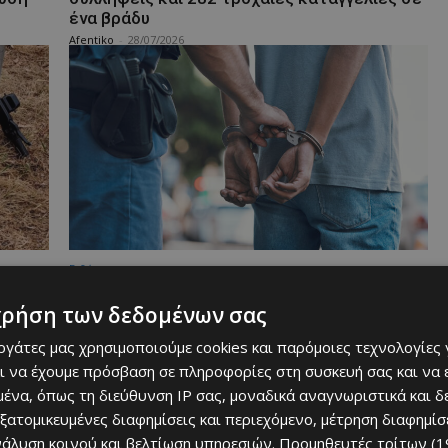
ένα βράδυ
Afentiko
-
28/07/2026
Ειδήσεις
ας
Νέα σύλληψη για τη συμπλοκή και τον
η
τραυματισμό 21χρονου στη Λεμεσό
χρήση των δεδομένων σας
Afentiko
-
27/07/2026
εργάτες μας χρησιμοποιούμε cookies και παρόμοιες τεχνολογίες 
ι να έχουμε πρόσβαση σε πληροφορίες στη συσκευή σας και να
ένα, όπως τη διεύθυνση IP σας, μοναδικά αναγνωριστικά και 
εξατομικευμένες διαφημίσεις και περιεχόμενο, μέτρηση διαφημίσ
νάλυση κοινού και βελτίωση υπηρεσιών.
Προμηθευτές τρίτων (1