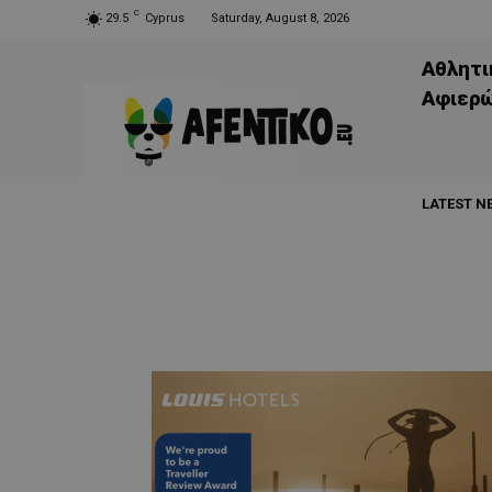
C
29.5
Cyprus
Saturday, August 8, 2026
Αθλητι
Aφιερ
LATEST N