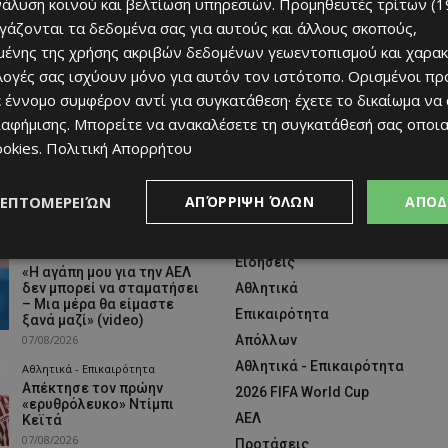
νάλυση κοινού και βελτίωση υπηρεσιών.
Προμηθευτές τρίτων (1
ργάζονται τα δεδομένα σας για αυτούς και άλλους σκοπούς,
ένης της χρήσης ακριβών δεδομένων γεωεντοπισμού και χαρακ
ιλογές σας ισχύουν μόνο για αυτόν τον ιστότοπο. Ορισμένοι πρ
 έννομο συμφέρον αντί για συγκατάθεση· έχετε το δικαίωμα να
ιαφήμισης
. Μπορείτε να ανακαλέσετε τη συγκατάθεσή σας οποι
ookies
.
Πολιτική Απορρήτου
ΛΕΠΤΟΜΕΡΕΙΏΝ
ΑΠΌΡΡΙΨΗ ΌΛΩΝ
ΑΠΟΔ
READ
POPULAR CATEGORIES
video
Ειδήσεις
«Η αγάπη μου για την ΑΕΛ
δεν μπορεί να σταματήσει
Αθλητικά
– Μια μέρα θα είμαστε
Επικαιρότητα
ξανά μαζί» (video)
07/08/2026
Απόλλων
Αθλητικά - Επικαιρότητα
Αθλητικά - Επικαιρότητα
Απέκτησε τον πρώην
2026 FIFA World Cup
«ερυθρόλευκο» Ντίμπι
ΑΕΛ
Κεϊτά
07/08/2026
Προτάσεις