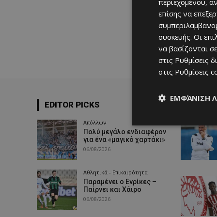
περιεχομένου, α
επίσης να επεξε
συμπεριλαμβανομ
συσκευής. Οι επ
να βασίζονται σε
στις
Ρυθμίσεις δ
στις
Ρυθμίσεις c
ΕΜΦΆΝΙΣΗ 
EDITOR PICKS
MUST 
Απόλλων
Πολύ μεγάλο ενδιαφέρον
για ένα «μαγικό χαρτάκι»
06/08/2026
Αθλητικά - Επικαιρότητα
Παραμένει ο Ενρίκες –
Παίρνει και Χάιρο
06/08/2026