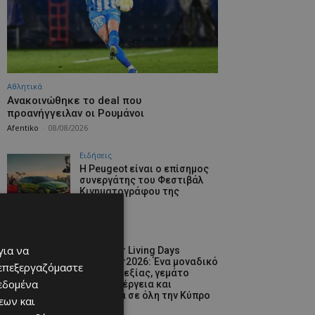
Αθλητικά
Aνακοινώθηκε το deal που
προανήγγειλαν οι Ρουμάνοι
Afentiko
-
08/08/2026
Ειδήσεις
Η Peugeot είναι ο επίσημος
συνεργάτης του Φεστιβάλ
Κινηματογράφου της
Βενετίας
08/08/2026
Ειδήσεις
για να
Lidl Better Living Days
#summer2026: Ένα μοναδικό
 επεξεργαζόμαστε
ταξίδι ευεξίας, γεμάτο
δεδομένα
γεύση, ενέργεια και
χαμόγελα σε όλη την Κύπρο
εων και
08/08/2026