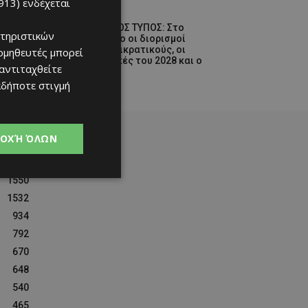
913)
ενδέχεται
Ειδήσεις
ΚΥΠΡΙΑΚΟΣ ΤΥΠΟΣ: Στο
τηριστικών
επίκεντρο οι διορισμοί
στους ημικρατικούς, οι
ομηθευτές μπορεί
Προεδρικές του 2028 και ο
 αντιταχθείτε
GSI
αδήποτε στιγμή
08/08/2026
ΟΧΉ ΌΛΩΝ
1550
1532
934
792
670
648
540
465