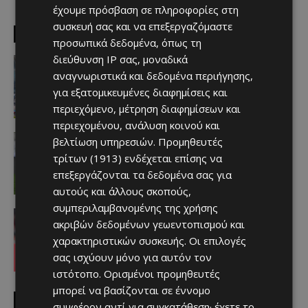
έχουμε πρόσβαση σε πληροφορίες στη
συσκευή σας και να επεξεργαζόμαστε
EDITOR PICKS
προσωπικά δεδομένα, όπως τη
διεύθυνση IP σας, μοναδικά
Απόλλων
Πολύ μεγάλο ενδιαφέρον για ένα
αναγνωριστικά και δεδομένα περιήγησης,
«μαγικό χαρτάκι»
για εξατομικευμένες διαφημίσεις και
Afentiko
-
06/08/2026
περιεχόμενο, μέτρηση διαφημίσεων και
περιεχομένου, ανάλυση κοινού και
Αθλητικά - Επικαιρότητα
βελτίωση υπηρεσιών.
Προμηθευτές
Παραμένει ο Ενρίκες – Παίρνει και
τρίτων (1913)
ενδέχεται επίσης να
Χάιρο
επεξεργάζονται τα δεδομένα σας για
Afentiko
-
06/08/2026
αυτούς και άλλους σκοπούς,
συμπεριλαμβανομένης της χρήσης
Απόλλων
ακριβών δεδομένων γεωεντοπισμού και
Τι ισχύει με Κονομή
χαρακτηριστικών συσκευής. Οι επιλογές
Afentiko
-
06/08/2026
σας ισχύουν μόνο για αυτόν τον
ιστότοπο. Ορισμένοι προμηθευτές
μπορεί να βασίζονται σε έννομο
MUST READ
συμφέρον αντί για συγκατάθεση· έχετε το