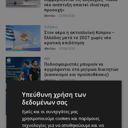
νέα ανάπτυξη απαιτεί ιδιαίτερη
προσοχή»
Afentiko
-
07/08/2026
Ειδήσεις
Στον αέρα η ακτοπλοϊκή Κύπρου –
Ελλάδας μετά το 2027 χωρίς νέα
κρατική επιδότηση
Afentiko
-
07/08/2026
ΑΕΛ
Ποδοσφαιριστές μπορούν να
εγγράφονται στα μητρώα διαιτητών
(κανονισμοί και προϋποθέσεις)
Afentiko
-
07/08/2026
video
Υπεύθυνη χρήση των
«Η αγάπη μου για την ΑΕΛ δεν μπορεί
δεδομένων σας
να σταματήσει – Μια μέρα θα
είμαστε ξανά μαζί» (video)
Εμείς και οι συνεργάτες μας
Afentiko
-
07/08/2026
χρησιμοποιούμε cookies και παρόμοιες
τεχνολογίες για να αποθηκεύουμε και να