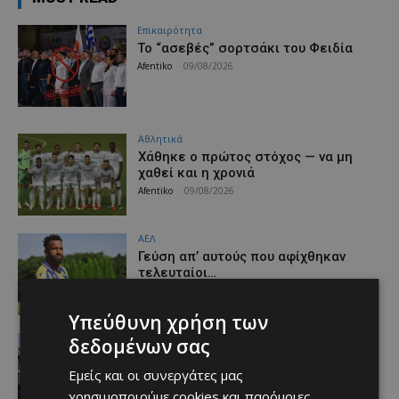
Επικαιρότητα
Το “ασεβές” σορτσάκι του Φειδία
Afentiko
-
09/08/2026
Αθλητικά
Χάθηκε ο πρώτος στόχος — να μη
χαθεί και η χρονιά
Afentiko
-
09/08/2026
ΑΕΛ
Γεύση απ’ αυτούς που αφίχθηκαν
τελευταίοι…
Afentiko
-
09/08/2026
Υπεύθυνη χρήση των
Αθλητικά
δεδομένων σας
«Ψήνονται» γενικώς για τη μεγάλη
βραδιά της Τρίτης…
Εμείς και οι συνεργάτες μας
Afentiko
-
09/08/2026
χρησιμοποιούμε cookies και παρόμοιες