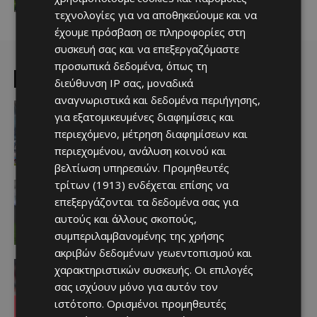
τεχνολογίες για να αποθηκεύουμε και να
έχουμε πρόσβαση σε πληροφορίες στη
συσκευή σας και να επεξεργαζόμαστε
προσωπικά δεδομένα, όπως τη
EDITOR PICKS
διεύθυνση IP σας, μοναδικά
αναγνωριστικά και δεδομένα περιήγησης,
Απόλλων
για εξατομικευμένες διαφημίσεις και
Πολύ μεγάλο ενδιαφέρον για ένα
«μαγικό χαρτάκι»
περιεχόμενο, μέτρηση διαφημίσεων και
Afentiko
-
06/08/2026
περιεχομένου, ανάλυση κοινού και
βελτίωση υπηρεσιών.
Προμηθευτές
τρίτων (1913)
ενδέχεται επίσης να
Αθλητικά - Επικαιρότητα
Παραμένει ο Ενρίκες – Παίρνει και
επεξεργάζονται τα δεδομένα σας για
Χάιρο
αυτούς και άλλους σκοπούς,
Afentiko
-
06/08/2026
συμπεριλαμβανομένης της χρήσης
ακριβών δεδομένων γεωεντοπισμού και
Απόλλων
χαρακτηριστικών συσκευής. Οι επιλογές
Τι ισχύει με Κονομή
σας ισχύουν μόνο για αυτόν τον
Afentiko
-
06/08/2026
ιστότοπο. Ορισμένοι προμηθευτές