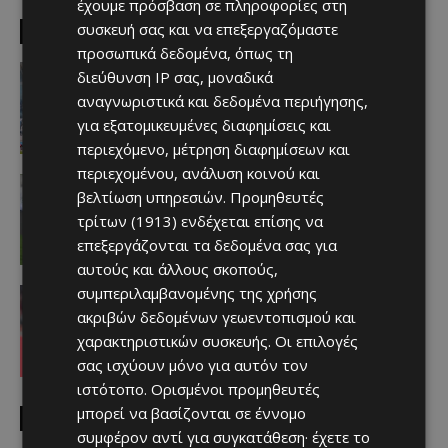
έχουμε πρόσβαση σε πληροφορίες στη
συσκευή σας και να επεξεργαζόμαστε
EDITOR PICKS
προσωπικά δεδομένα, όπως τη
Απόλλων
διεύθυνση IP σας, μοναδικά
Πολύ μεγάλο ενδιαφέρον για ένα
αναγνωριστικά και δεδομένα περιήγησης,
«μαγικό χαρτάκι»
για εξατομικευμένες διαφημίσεις και
Afentiko
-
06/08/2026
περιεχόμενο, μέτρηση διαφημίσεων και
περιεχομένου, ανάλυση κοινού και
Αθλητικά - Επικαιρότητα
βελτίωση υπηρεσιών.
Προμηθευτές
Παραμένει ο Ενρίκες – Παίρνει και
Χάιρο
τρίτων (1913)
ενδέχεται επίσης να
Afentiko
-
06/08/2026
επεξεργάζονται τα δεδομένα σας για
αυτούς και άλλους σκοπούς,
συμπεριλαμβανομένης της χρήσης
Απόλλων
Τι ισχύει με Κονομή
ακριβών δεδομένων γεωεντοπισμού και
Afentiko
-
06/08/2026
χαρακτηριστικών συσκευής. Οι επιλογές
σας ισχύουν μόνο για αυτόν τον
ιστότοπο. Ορισμένοι προμηθευτές
μπορεί να βασίζονται σε έννομο
MUST READ
συμφέρον αντί για συγκατάθεση· έχετε το