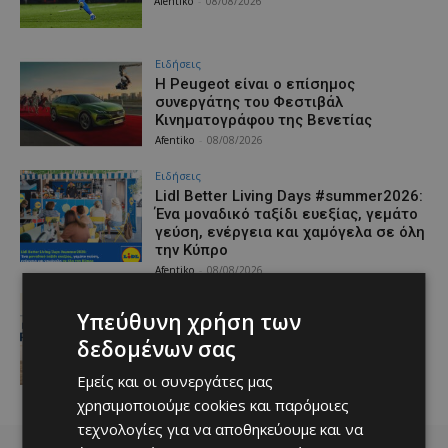
Afentiko
-
08/08/2026
Ειδήσεις
Η Peugeot είναι ο επίσημος
συνεργάτης του Φεστιβάλ
Κινηματογράφου της Βενετίας
Afentiko
-
08/08/2026
Ειδήσεις
Lidl Better Living Days #summer2026:
Ένα μοναδικό ταξίδι ευεξίας, γεμάτο
γεύση, ενέργεια και χαμόγελα σε όλη
την Κύπρο
Afentiko
-
08/08/2026
Ειδήσεις
Υπεύθυνη χρήση των
ΚΥΠΡΙΑΚΟΣ ΤΥΠΟΣ: Στο επίκεντρο οι
διορισμοί στους ημικρατικούς, οι
δεδομένων σας
Προεδρικές του 2028 και ο GSI
Afentiko
-
08/08/2026
Εμείς και οι συνεργάτες μας
χρησιμοποιούμε cookies και παρόμοιες
τεχνολογίες για να αποθηκεύουμε και να