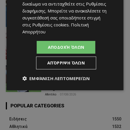
video
δικαίωμα να αντιταχθείτε στις
Ρυθμίσεις
«Η αγάπη μου για την ΑΕΛ δεν μπορεί
διαφήμισης
. Μπορείτε να ανακαλέσετε τη
να σταματήσει – Μια μέρα θα
συγκατάθεσή σας οποιαδήποτε στιγμή
είμαστε ξανά μαζί» (video)
στις
Ρυθμίσεις cookies
.
Πολιτική
Afentiko
-
07/08/2026
Απορρήτου
Αθλητικά - Επικαιρότητα
Απέκτησε τον πρώην «ερυθρόλευκο»
Ντίμπι Κεϊτά
ΑΠΟΔΟΧΉ ΌΛΩΝ
Afentiko
-
07/08/2026
ΑΠΌΡΡΙΨΗ ΌΛΩΝ
Αθλητικά - Επικαιρότητα
Ο παίκτης που γεννήθηκε χωρίς το
ΕΜΦΆΝΙΣΗ ΛΕΠΤΟΜΕΡΕΙΏΝ
μεγαλύτερο μέρος του δεξιού χεριού
του και σκόραρε στο Conference
League
Afentiko
-
07/08/2026
POPULAR CATEGORIES
Ειδήσεις
1550
Αθλητικά
1532