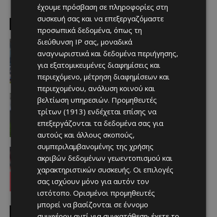
έχουμε πρόσβαση σε πληροφορίες στη
συσκευή σας και να επεξεργαζόμαστε
EDITOR PICKS
προσωπικά δεδομένα, όπως τη
διεύθυνση IP σας, μοναδικά
Απόλλων
Πολύ μεγάλο ενδιαφέρον για ένα
αναγνωριστικά και δεδομένα περιήγησης,
«μαγικό χαρτάκι»
για εξατομικευμένες διαφημίσεις και
Afentiko
-
06/08/2026
περιεχόμενο, μέτρηση διαφημίσεων και
περιεχομένου, ανάλυση κοινού και
Αθλητικά - Επικαιρότητα
βελτίωση υπηρεσιών.
Προμηθευτές
Παραμένει ο Ενρίκες – Παίρνει και
τρίτων (1913)
ενδέχεται επίσης να
Χάιρο
επεξεργάζονται τα δεδομένα σας για
Afentiko
-
06/08/2026
αυτούς και άλλους σκοπούς,
συμπεριλαμβανομένης της χρήσης
Απόλλων
ακριβών δεδομένων γεωεντοπισμού και
Τι ισχύει με Κονομή
χαρακτηριστικών συσκευής. Οι επιλογές
Afentiko
-
06/08/2026
σας ισχύουν μόνο για αυτόν τον
ιστότοπο. Ορισμένοι προμηθευτές
μπορεί να βασίζονται σε έννομο
MUST READ
συμφέρον αντί για συγκατάθεση· έχετε το