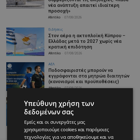
νέα ανάπτυξη απαιτεί ιδιαίτερη
προσοχή»
Afentiko
-
07/08/2026
Ειδήσεις
Στον αέρα η ακτοπλοϊκή Κύπρου –
Ελλάδας μετά το 2027 χωρίς νέα
κρατική επιδότηση
Afentiko
-
07/08/2026
ΑΕΛ
Ποδοσφαιριστές μπορούν να
εγγράφονται στα μητρώα διαιτητών
(κανονισμοί και προϋποθέσεις)
Afentiko
-
07/08/2026
video
Υπεύθυνη χρήση των
«Η αγάπη μου για την ΑΕΛ δεν μπορεί
δεδομένων σας
να σταματήσει – Μια μέρα θα
είμαστε ξανά μαζί» (video)
Εμείς και οι συνεργάτες μας
Afentiko
-
07/08/2026
χρησιμοποιούμε cookies και παρόμοιες
τεχνολογίες για να αποθηκεύουμε και να