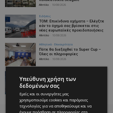
Afentiko
-
10/08/2026
Ειδήσεις
ΤΟΜ: Επικίνδυνα οχήματα – Ελέγξτε
εάν το όχημά σας βρίσκεται στις
νέες ευρωπαϊκές προειδοποιήσεις
Afentiko
-
10/08/2026
Αθλητικά - Επικαιρότητα
Πότε θα διεξαχθεί το Super Cup –
Όλες οι πληροφορίες
Afentiko
-
10/08/2026
Απόλλων
Υπεύθυνη χρήση των
Κυκλοφορεί λαχνός εισφοράς
Afentiko
-
10/08/2026
δεδομένων σας
Εμείς και οι συνεργάτες μας
χρησιμοποιούμε cookies και παρόμοιες
τεχνολογίες για να αποθηκεύουμε και να
έχουμε πρόσβαση σε πληροφορίες στη