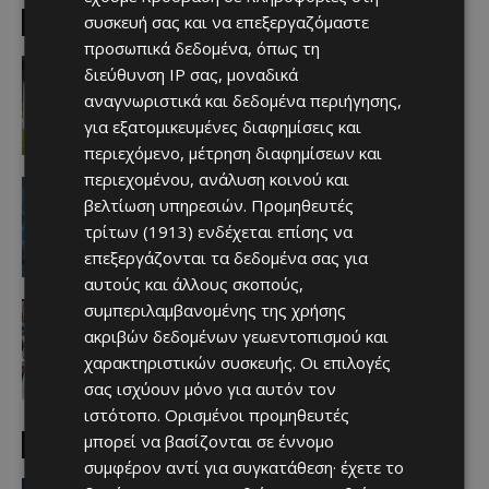
συσκευή σας και να επεξεργαζόμαστε
EDITOR PICKS
προσωπικά δεδομένα, όπως τη
Αθλητικά - Επικαιρότητα
διεύθυνση IP σας, μοναδικά
Κλείνει τον Nassim Ouammou
αναγνωριστικά και δεδομένα περιήγησης,
Afentiko
-
10/08/2026
για εξατομικευμένες διαφημίσεις και
περιεχόμενο, μέτρηση διαφημίσεων και
περιεχομένου, ανάλυση κοινού και
Απόλλων
βελτίωση υπηρεσιών.
Προμηθευτές
Αντίστροφη μέτρηση για το… φιρμάνι
για Ασόρο
τρίτων (1913)
ενδέχεται επίσης να
Afentiko
-
09/08/2026
επεξεργάζονται τα δεδομένα σας για
αυτούς και άλλους σκοπούς,
Απόλλων
συμπεριλαμβανομένης της χρήσης
Μεγάλη η «δίψα» του κόσμου – Το
ακριβών δεδομένων γεωεντοπισμού και
γήπεδο θα φορέσει τα… ευρωπαϊκά
χαρακτηριστικών συσκευής. Οι επιλογές
του
σας ισχύουν μόνο για αυτόν τον
Afentiko
-
07/08/2026
ιστότοπο. Ορισμένοι προμηθευτές
μπορεί να βασίζονται σε έννομο
MUST READ
συμφέρον αντί για συγκατάθεση· έχετε το
Απόλλων