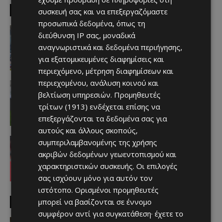
EDITOR PICKS
συσκευή σας και να επεξεργαζόμαστε
προσωπικά δεδομένα, όπως τη
Απόλλων
διεύθυνση IP σας, μοναδικά
Πολύ μεγάλο ενδιαφέρον για ένα
αναγνωριστικά και δεδομένα περιήγησης,
«μαγικό χαρτάκι»
Afentiko
-
06/08/2026
για εξατομικευμένες διαφημίσεις και
περιεχόμενο, μέτρηση διαφημίσεων και
περιεχομένου, ανάλυση κοινού και
Αθλητικά - Επικαιρότητα
Παραμένει ο Ενρίκες – Παίρνει και
βελτίωση υπηρεσιών.
Προμηθευτές
Χάιρο
τρίτων (1913)
ενδέχεται επίσης να
Afentiko
-
06/08/2026
επεξεργάζονται τα δεδομένα σας για
αυτούς και άλλους σκοπούς,
Απόλλων
συμπεριλαμβανομένης της χρήσης
Τι ισχύει με Κονομή
ακριβών δεδομένων γεωεντοπισμού και
Afentiko
-
06/08/2026
χαρακτηριστικών συσκευής. Οι επιλογές
σας ισχύουν μόνο για αυτόν τον
ιστότοπο. Ορισμένοι προμηθευτές
μπορεί να βασίζονται σε έννομο
MUST READ
συμφέρον αντί για συγκατάθεση· έχετε το
video