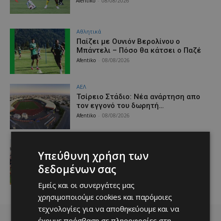
Afentiko
-
08/08/2026
Αθλητικά
Παίζει με Ουνιόν Βερολίνου ο
Μπάντελι – Πόσο θα κάτσει ο Παζέ
Afentiko
-
08/08/2026
ΑΕΛ
Τσίρειο Στάδιο: Νέα ανάρτηση απο
τον εγγονό του δωρητή…
Afentiko
-
08/08/2026
Αθλητικά
Πάνε Γιουρόπα Καπ oι Απόλλων
Υπεύθυνη χρήση των
Ladies! Έπαιξαν μες το λιοπύρι
δεδομένων σας
(VIDEO)
Afentiko
-
08/08/2026
Εμείς και οι συνεργάτες μας
χρησιμοποιούμε cookies και παρόμοιες
τεχνολογίες για να αποθηκεύουμε και να
έχουμε πρόσβαση σε πληροφορίες στη