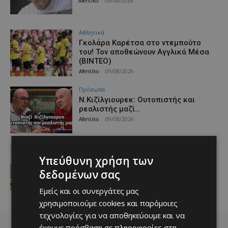
Afentiko
-
09/08/2026
Αθλητικά
Γκολάρα Καρέτσα στο ντεμπούτο
του! Τον αποθεώνουν Αγγλικά Μέσα
(ΒΙΝΤΕΟ)
Afentiko
-
09/08/2026
Πρόσωπα
Ν.Κιζίλγιουρεκ: Ουτοπιστής και
ρεαλιστής μαζί…
Afentiko
-
09/08/2026
ΑΕΛ
Aποχαιρετούν την Πολωνία με
Υπεύθυνη χρήση των
ισοπαλία…
δεδομένων σας
Afentiko
-
09/08/2026
Εμείς και οι συνεργάτες μας
χρησιμοποιούμε cookies και παρόμοιες
τεχνολογίες για να αποθηκεύουμε και να
έχουμε πρόσβαση σε πληροφορίες στη