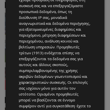
EDITOR PICKS
συσκευή σας και να επεξεργαζόμαστε
προσωπικά δεδομένα, όπως τη
Απόλλων
διεύθυνση IP σας, μοναδικά
Πολύ μεγάλο ενδιαφέρον για ένα
αναγνωριστικά και δεδομένα περιήγησης,
«μαγικό χαρτάκι»
Afentiko
-
06/08/2026
για εξατομικευμένες διαφημίσεις και
περιεχόμενο, μέτρηση διαφημίσεων και
περιεχομένου, ανάλυση κοινού και
Αθλητικά - Επικαιρότητα
Παραμένει ο Ενρίκες – Παίρνει και
βελτίωση υπηρεσιών.
Προμηθευτές
Χάιρο
τρίτων (1913)
ενδέχεται επίσης να
Afentiko
-
06/08/2026
επεξεργάζονται τα δεδομένα σας για
αυτούς και άλλους σκοπούς,
Απόλλων
συμπεριλαμβανομένης της χρήσης
Τι ισχύει με Κονομή
ακριβών δεδομένων γεωεντοπισμού και
Afentiko
-
06/08/2026
χαρακτηριστικών συσκευής. Οι επιλογές
σας ισχύουν μόνο για αυτόν τον
ιστότοπο. Ορισμένοι προμηθευτές
μπορεί να βασίζονται σε έννομο
MUST READ
συμφέρον αντί για συγκατάθεση· έχετε το
video