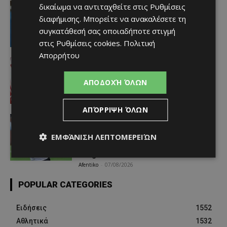
video
δικαίωμα να αντιταχθείτε στις
Ρυθμίσεις
«Η αγάπη μου για την ΑΕΛ δεν μπορεί
διαφήμισης
. Μπορείτε να ανακαλέσετε τη
να σταματήσει – Μια μέρα θα
συγκατάθεσή σας οποιαδήποτε στιγμή
είμαστε ξανά μαζί» (video)
στις
Ρυθμίσεις cookies
.
Πολιτική
Afentiko
-
07/08/2026
Απορρήτου
Αθλητικά - Επικαιρότητα
Απέκτησε τον πρώην «ερυθρόλευκο»
Ντίμπι Κεϊτά
ΑΠΟΔΟΧΉ ΌΛΩΝ
Afentiko
-
07/08/2026
ΑΠΌΡΡΙΨΗ ΌΛΩΝ
Αθλητικά - Επικαιρότητα
Ο παίκτης που γεννήθηκε χωρίς το
ΕΜΦΆΝΙΣΗ ΛΕΠΤΟΜΕΡΕΙΏΝ
μεγαλύτερο μέρος του δεξιού χεριού
του και σκόραρε στο Conference
League
Afentiko
-
07/08/2026
POPULAR CATEGORIES
Ειδήσεις
1552
Αθλητικά
1532