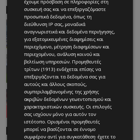
έχουμε πρόσβαση σε πληροφορίες στη
συσκευή σας και να επεξεργαζόμαστε
EDITOR PICKS
προσωπικά δεδομένα, όπως τη
Απόλλων
διεύθυνση IP σας, μοναδικά
Πολύ μεγάλο ενδιαφέρον για ένα
αναγνωριστικά και δεδομένα περιήγησης,
«μαγικό χαρτάκι»
για εξατομικευμένες διαφημίσεις και
Afentiko
-
06/08/2026
περιεχόμενο, μέτρηση διαφημίσεων και
περιεχομένου, ανάλυση κοινού και
Αθλητικά - Επικαιρότητα
βελτίωση υπηρεσιών.
Προμηθευτές
Παραμένει ο Ενρίκες – Παίρνει και
Χάιρο
τρίτων (1913)
ενδέχεται επίσης να
Afentiko
-
06/08/2026
επεξεργάζονται τα δεδομένα σας για
αυτούς και άλλους σκοπούς,
συμπεριλαμβανομένης της χρήσης
Απόλλων
Τι ισχύει με Κονομή
ακριβών δεδομένων γεωεντοπισμού και
Afentiko
-
06/08/2026
χαρακτηριστικών συσκευής. Οι επιλογές
σας ισχύουν μόνο για αυτόν τον
ιστότοπο. Ορισμένοι προμηθευτές
μπορεί να βασίζονται σε έννομο
MUST READ
συμφέρον αντί για συγκατάθεση· έχετε το