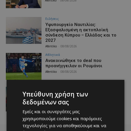
Afentiko
-
08/08/2026
Ειδήσεις
Υφυπουργείο Ναυτιλίας:
Εξασφαλισμένη η ακτοπλοϊκή
σύνδεση Κύπρου – Ελλάδας και το
2027
Afentiko
-
08/08/2026
Αθλητικά
Aνακοινώθηκε το deal που
προανήγγειλαν οι Ρουμάνοι
Afentiko
-
08/08/2026
Ειδήσεις
Υπεύθυνη χρήση των
Η Peugeot είναι ο επίσημος
συνεργάτης του Φεστιβάλ
δεδομένων σας
Κινηματογράφου της Βενετίας
Afentiko
-
08/08/2026
Εμείς και οι συνεργάτες μας
χρησιμοποιούμε cookies και παρόμοιες
τεχνολογίες για να αποθηκεύουμε και να