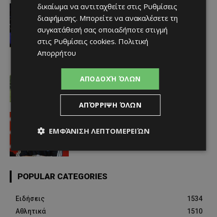
δικαίωμα να αντιταχθείτε στις
Ρυθμίσεις
Αθλητικά - Επικαιρότητα
«Ένα ακόμη σημαντικό βήμα στην
διαφήμισης
. Μπορείτε να ανακαλέσετε τη
υλοποίηση του οράματος του
συγκατάθεσή σας οποιαδήποτε στιγμή
Συλλόγου για τη νέα γενιά»
στις
Ρυθμίσεις cookies
.
Πολιτική
Afentiko
-
06/08/2026
Απορρήτου
ΑΕΛ
ΑΕΛίστας ο Καφού
ΑΠΟΔΟΧΉ ΌΛΩΝ
Afentiko
-
06/08/2026
ΑΠΌΡΡΙΨΗ ΌΛΩΝ
Απόλλων
Τι είπε ο Φανούριος για Ασόρο
ΕΜΦΆΝΙΣΗ ΛΕΠΤΟΜΕΡΕΙΏΝ
Afentiko
-
06/08/2026
POPULAR CATEGORIES
Ειδήσεις
1534
Αθλητικά
1510