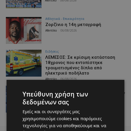
Afentiko
-
06/08/2026
Αθλητικά - Επικαιρότητα
Ζορζίνιο η 14η μεταγραφή
Afentiko
-
06/08/2026
Ειδήσεις
ΛΕΜΕΣΟΣ: Σε κρίσιμη κατάσταση
18χρονος που εντοπίστηκε
τραυματισμένος δίπλα από
ηλεκτρικό ποδήλατο
Afentiko
-
06/08/2026
Ειδήσεις
Υπεύθυνη χρήση των
Σύλληψη 37χρονου για απάτη άνω των
€800 χιλ. με εισαγωγές αυτοκινήτων
δεδομένων σας
– 20 υποθέσεις σε Λεμεσό και
Λευκωσία
Εμείς και οι συνεργάτες μας
Afentiko
-
06/08/2026
χρησιμοποιούμε cookies και παρόμοιες
τεχνολογίες για να αποθηκεύουμε και να