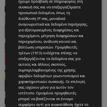
έχουμε πρόσβαση σε πληροφορίες στη
συσκευή σας και να επεξεργαζόμαστε
EDITOR PICKS
προσωπικά δεδομένα, όπως τη
Αθλητικά - Επικαιρότητα
διεύθυνση IP σας, μοναδικά
Παραμένει ο Ενρίκες – Παίρνει και
αναγνωριστικά και δεδομένα περιήγησης,
Χάιρο
για εξατομικευμένες διαφημίσεις και
Afentiko
-
06/08/2026
περιεχόμενο, μέτρηση διαφημίσεων και
περιεχομένου, ανάλυση κοινού και
Απόλλων
βελτίωση υπηρεσιών.
Προμηθευτές
Τι ισχύει με Κονομή
τρίτων (1913)
ενδέχεται επίσης να
Afentiko
-
06/08/2026
επεξεργάζονται τα δεδομένα σας για
αυτούς και άλλους σκοπούς,
συμπεριλαμβανομένης της χρήσης
Αθλητικά - Επικαιρότητα
ακριβών δεδομένων γεωεντοπισμού και
Εκεί συνεχίζει ο Μπαλόγκουν
χαρακτηριστικών συσκευής. Οι επιλογές
Afentiko
-
06/08/2026
σας ισχύουν μόνο για αυτόν τον
ιστότοπο. Ορισμένοι προμηθευτές
μπορεί να βασίζονται σε έννομο
MUST READ
συμφέρον αντί για συγκατάθεση· έχετε το