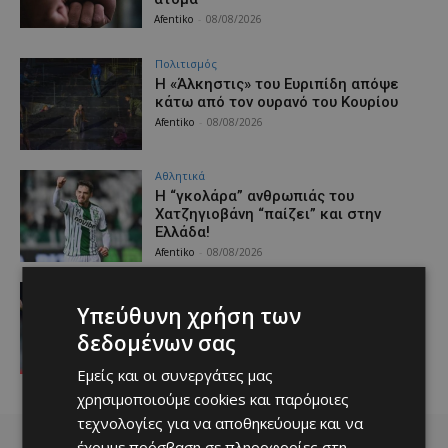
Afentiko
-
08/08/2026
Πολιτισμός
Η «Άλκηστις» του Ευριπίδη απόψε
κάτω από τον ουρανό του Κουρίου
Afentiko
-
08/08/2026
Αθλητικά
Η “γκολάρα” ανθρωπιάς του
Χατζηγιοβάνη “παίζει” και στην
Ελλάδα!
Afentiko
-
08/08/2026
Αθλητικά
Το πιο ευχάριστο γεγονός της
Υπεύθυνη χρήση των
βραδιάς ήταν το come back του
δεδομένων σας
Τσακόν (ΒΙΝΤΕΟ)
Afentiko
-
08/08/2026
Εμείς και οι συνεργάτες μας
χρησιμοποιούμε cookies και παρόμοιες
τεχνολογίες για να αποθηκεύουμε και να
έχουμε πρόσβαση σε πληροφορίες στη