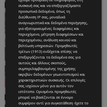
EDITOR PICKS
συσκευή σας και να επεξεργαζόμαστε
προσωπικά δεδομένα, όπως τη
Απόλλων
διεύθυνση IP σας, μοναδικά
Πολύ μεγάλο ενδιαφέρον για ένα
αναγνωριστικά και δεδομένα περιήγησης,
«μαγικό χαρτάκι»
Afentiko
-
06/08/2026
για εξατομικευμένες διαφημίσεις και
περιεχόμενο, μέτρηση διαφημίσεων και
περιεχομένου, ανάλυση κοινού και
Αθλητικά - Επικαιρότητα
Παραμένει ο Ενρίκες – Παίρνει και
βελτίωση υπηρεσιών.
Προμηθευτές
Χάιρο
τρίτων (1913)
ενδέχεται επίσης να
Afentiko
-
06/08/2026
επεξεργάζονται τα δεδομένα σας για
αυτούς και άλλους σκοπούς,
Απόλλων
συμπεριλαμβανομένης της χρήσης
Τι ισχύει με Κονομή
ακριβών δεδομένων γεωεντοπισμού και
Afentiko
-
06/08/2026
χαρακτηριστικών συσκευής. Οι επιλογές
σας ισχύουν μόνο για αυτόν τον
ιστότοπο. Ορισμένοι προμηθευτές
μπορεί να βασίζονται σε έννομο
MUST READ
συμφέρον αντί για συγκατάθεση· έχετε το
video