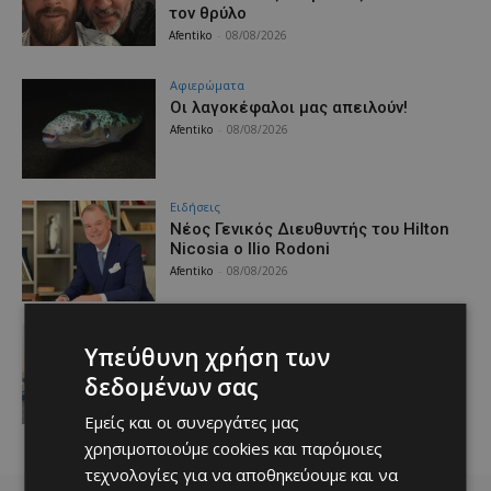
τον θρύλο
Afentiko
-
08/08/2026
Aφιερώματα
Οι λαγοκέφαλοι μας απειλούν!
Afentiko
-
08/08/2026
Ειδήσεις
Νέος Γενικός Διευθυντής του Hilton
Nicosia ο Ilio Rodoni
Afentiko
-
08/08/2026
Ειδήσεις
Υπεύθυνη χρήση των
Υφυπουργείο Ναυτιλίας:
Εξασφαλισμένη η ακτοπλοϊκή
δεδομένων σας
σύνδεση Κύπρου – Ελλάδας και το
2027
Εμείς και οι συνεργάτες μας
Afentiko
-
08/08/2026
χρησιμοποιούμε cookies και παρόμοιες
τεχνολογίες για να αποθηκεύουμε και να