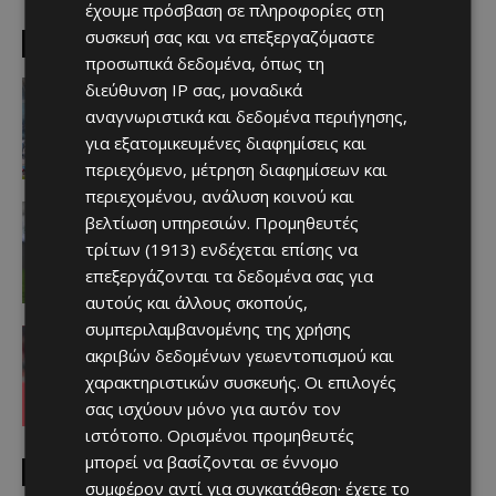
έχουμε πρόσβαση σε πληροφορίες στη
συσκευή σας και να επεξεργαζόμαστε
EDITOR PICKS
προσωπικά δεδομένα, όπως τη
Απόλλων
διεύθυνση IP σας, μοναδικά
Πολύ μεγάλο ενδιαφέρον για ένα
αναγνωριστικά και δεδομένα περιήγησης,
«μαγικό χαρτάκι»
για εξατομικευμένες διαφημίσεις και
Afentiko
-
06/08/2026
περιεχόμενο, μέτρηση διαφημίσεων και
περιεχομένου, ανάλυση κοινού και
Αθλητικά - Επικαιρότητα
βελτίωση υπηρεσιών.
Προμηθευτές
Παραμένει ο Ενρίκες – Παίρνει και
τρίτων (1913)
ενδέχεται επίσης να
Χάιρο
επεξεργάζονται τα δεδομένα σας για
Afentiko
-
06/08/2026
αυτούς και άλλους σκοπούς,
συμπεριλαμβανομένης της χρήσης
Απόλλων
ακριβών δεδομένων γεωεντοπισμού και
Τι ισχύει με Κονομή
Afentiko
-
06/08/2026
χαρακτηριστικών συσκευής. Οι επιλογές
σας ισχύουν μόνο για αυτόν τον
ιστότοπο. Ορισμένοι προμηθευτές
μπορεί να βασίζονται σε έννομο
MUST READ
συμφέρον αντί για συγκατάθεση· έχετε το