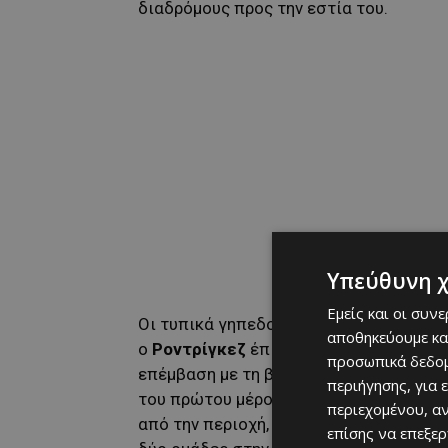
διαδρόμους προς την εστία του.
Υπεύθυνη 
Εμείς και οι συν
Οι τυπικά γηπεδούχοι «άγγιξαν» το γκο
αποθηκεύουμε κα
ο
Ροντρίγκεζ
έπιασε μια δυνατή κεφαλ
προσωπικά δεδομ
επέμβαση με τη βοήθεια και του δοκαρ
περιήγησης, για 
του πρώτου μέρους. Στο 45+1’, ο
Μπατο
περιεχομένου, α
από την περιοχή, όμως ο
Μοσκέρα
δήλω
επίσης να επεξε