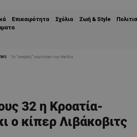
κά
Επικαιρότητα
Σχόλια
Ζωή & Style
Πολιτι
ώματα
EWS
Το “ασεβές” σορτσάκι του Φειδία
ους 32 η Κροατία-
κι ο κίπερ Λιβάκοβιτς