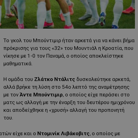
Το γκολ του Μπούντιμιρ ήταν αρκετά για να κάνει βήμα
πρόκρισης για τους «32» του Μουντιάλ η Κροατία, που
νίκησε με 1-0 τον Παναμά, ο οποίος αποκλείστηκε
μαθηματικά.
Η ομάδα του
Ζλάτκο Ντάλιτς
δυσκολεύτηκε αρκετά,
αλλά βρήκε τη λύση στο 54ο λεπτό της αναμέτρησης
με τον
Άντε Μπούντιμιρ
, ο οποίος είχε περάσει στο
ματς ως αλλαγή με την έναρξη του δευτέρου ημιχρόνου
και αποδείχθηκε η «χρυσή» αλλαγή του προπονητή
του.
ατών είχε και ο
Ντομινίκ Λιβάκοβιτς
, ο οποίος με