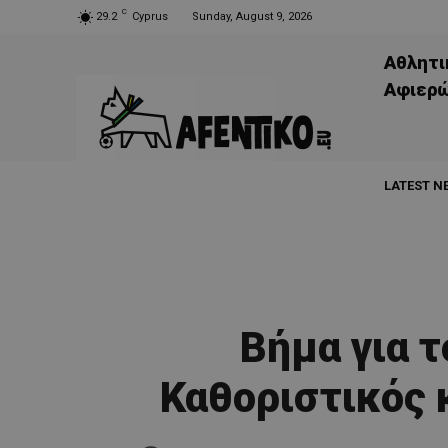
C
29.2
Cyprus
Sunday, August 9, 2026
Αθλητι
Aφιερ
LATEST N
Bήμα για τ
Καθοριστικός 