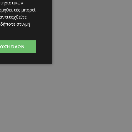
τηριστικών
ομηθευτές μπορεί
 αντιταχθείτε
αδήποτε στιγμή
ΟΧΉ ΌΛΩΝ