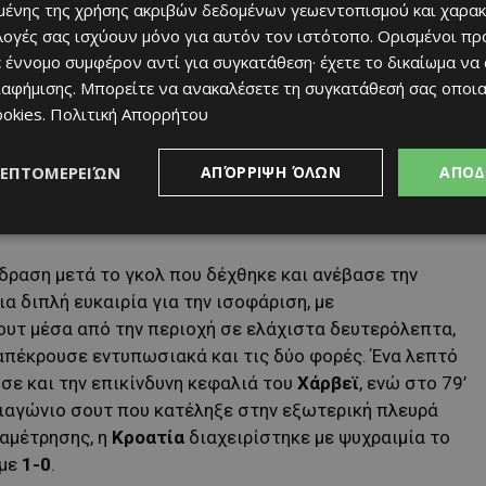
 παθητικό.
ένης της χρήσης ακριβών δεδομένων γεωεντοπισμού και χαρακ
ιλογές σας ισχύουν μόνο για αυτόν τον ιστότοπο. Ορισμένοι πρ
τι το αξιοσημείωτο στα πρώτα λεπτά, με το παιχνίδι
 έννομο συμφέρον αντί για συγκατάθεση· έχετε το δικαίωμα να
ο πλευρές. Η ισορροπία έσπασε στο 54ο λεπτό, όταν
ιαφήμισης
. Μπορείτε να ανακαλέσετε τη συγκατάθεσή σας οποι
. Ο
Στάνισιτς
έκανε ένα εξαιρετικό γύρισμα και
ookies
.
Πολιτική Απορρήτου
πόσταση, έστειλε την μπάλα στα δίχτυα για το
1-0
. Τρία
να δεύτερο τέρμα, όταν ο
Πάσαλιτς
βρέθηκε σε θέση
ΛΕΠΤΟΜΕΡΕΙΏΝ
ΑΠΌΡΡΙΨΗ ΌΛΩΝ
ΑΠΟΔ
Μόντριτς
, όμως ο
Μοσκέρα
τον νίκησε και κράτησε την
δραση μετά το γκολ που δέχθηκε και ανέβασε την
α διπλή ευκαιρία για την ισοφάριση, με
ουτ μέσα από την περιοχή σε ελάχιστα δευτερόλεπτα,
πέκρουσε εντυπωσιακά και τις δύο φορές. Ένα λεπτό
σε και την επικίνδυνη κεφαλιά του
Χάρβεϊ
, ενώ στο 79’
 διαγώνιο σουτ που κατέληξε στην εξωτερική πλευρά
ναμέτρησης, η
Κροατία
διαχειρίστηκε με ψυχραιμία το
 με
1-0
.