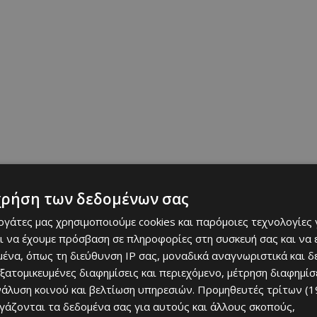
χρήση των δεδομένων σας
εργάτες μας χρησιμοποιούμε cookies και παρόμοιες τεχνολογίες 
λ στο 23ο λεπτό, χάνοντας μια μυθική ευκαιρία, όταν
ι να έχουμε πρόσβαση σε πληροφορίες στη συσκευή σας και να
ιά, αναγκάζοντας τον
Λιβάκοβιτς
σε μια εντυπωσιακή
ένα, όπως τη διεύθυνση IP σας, μοναδικά αναγνωριστικά και 
ιού. Η απάντηση των Κροατών ήρθε στις καθυστερήσεις
εξατομικευμένες διαφημίσεις και περιεχόμενο, μέτρηση διαφημίσ
ύρινα
δοκίμασε το πόδι του με ένα μακρινό σουτ έξω
νάλυση κοινού και βελτίωση υπηρεσιών.
Προμηθευτές τρίτων (1
σε παρών και απέκρουσε με δυσκολία, στέλνοντας τις
ργάζονται τα δεδομένα σας για αυτούς και άλλους σκοπούς,