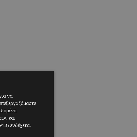
για να
 επεξεργαζόμαστε
δεδομένα
εων και
913)
ενδέχεται