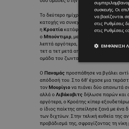
δύο ομάδες στην ανάπαυλα με το μηδέν
συμπεριλαμβανομ
συσκευής. Οι επ
Το δεύτερο ημίχρονο ξεκίνησε χωρίς κά
να βασίζονται σε
κατοχής να συνεχίζεται και από τις δύ
στις
Ρυθμίσεις δ
η
Κροατία
κατάφερε να ανοίξει το σκορ
στις
Ρυθμίσεις c
ο
Μπούντιμιρ
, με πλασέ από κοντινή α
λεπτά αργότερα, η «χρβάτσκα» άγγιξε έ
ΕΜΦΆΝΙΣΗ 
τετ α τετ μετά από κάθετη μπαλιά του
ομάδα του ζωντανή.
Ο
Παναμάς
προσπάθησε να βγάλει αντί
απόδοσή του. Στο 68’ έχασε μια τεράστι
τον
Μουρίγιο
να πιάνει δύο απανωτά σ
αλλά ο
Λιβάκοβιτς
δήλωσε παρών και α
αργότερα, ο Κροάτης κίπερ εξουδετέρω
ο ίδιος παίκτης απείλησε ξανά με ένα
των διχτύων. Στην τελική ευθεία της α
προβάδισμά της, σφραγίζοντας τη νίκη