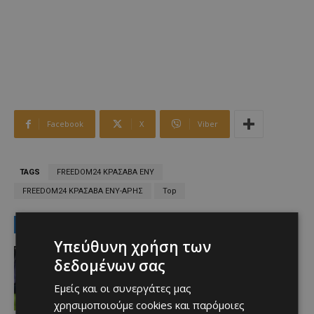
Facebook
X
Viber
TAGS
FREEDOM24 ΚΡΑΣΑΒΑ ΕΝΥ
FREEDOM24 ΚΡΑΣΑΒΑ ΕΝΥ-ΑΡΗΣ
Top
LATEST NEWS
Υπεύθυνη χρήση των
Αθλητικά
δεδομένων σας
Aνακοινώθηκε το deal που
προανήγγειλαν οι Ρουμάνοι
Εμείς και οι συνεργάτες μας
Afentiko
-
08/08/2026
χρησιμοποιούμε cookies και παρόμοιες