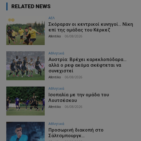
RELATED NEWS
ΑΕΛ
Σκόραραν οι κεντρικοί κυνηγοί… Νίκη
επί της ομάδας του Κέρκεζ
Afentiko
-
06/08/2026
Αθλητικά
Αυστρία: Βρέχει καρεκλοπόδαρα…
αλλά ο ρεφ ακόμα σκέφτεται να
συνεχιστεί
Afentiko
-
06/08/2026
Αθλητικά
Iσοπαλία με την ομάδα του
Λουτσέσκου
Afentiko
-
06/08/2026
Αθλητικά
Προσωρινή διακοπή στο
Σάλτσμπουργκ…