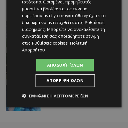
ιστότοπο. Ορισμένοι προμηθευτές
μπορεί να βασίζονται σε έννομο
συμφέρον αντί για συγκατάθεση· έχετε το
δικαίωμα να αντιταχθείτε στις
Ρυθμίσεις
Αθλητικά
Αυστρία: Βρέχει καρεκλοπόδαρα…
διαφήμισης
. Μπορείτε να ανακαλέσετε τη
αλλά ο ρεφ ακόμα σκέφτεται να
συγκατάθεσή σας οποιαδήποτε στιγμή
συνεχιστεί
στις
Ρυθμίσεις cookies
.
Πολιτική
Afentiko
-
06/08/2026
Απορρήτου
Αθλητικά
Iσοπαλία με την ομάδα του
ΑΠΟΔΟΧΉ ΌΛΩΝ
Λουτσέσκου
Afentiko
-
06/08/2026
ΑΠΌΡΡΙΨΗ ΌΛΩΝ
Αθλητικά
Προσωρινή διακοπή στο
ΕΜΦΆΝΙΣΗ ΛΕΠΤΟΜΕΡΕΙΏΝ
Σάλτσμπουργκ…
Afentiko
-
06/08/2026