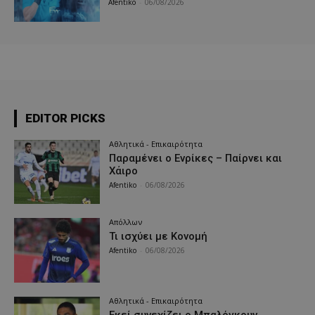
Afentiko
-
06/08/2026
EDITOR PICKS
Αθλητικά - Επικαιρότητα
Παραμένει ο Ενρίκες – Παίρνει και
Χάιρο
Afentiko
-
06/08/2026
Απόλλων
Τι ισχύει με Κονομή
Afentiko
-
06/08/2026
Αθλητικά - Επικαιρότητα