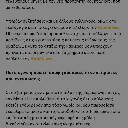
τελευταίους μήνες με τον νέο προπονητή και ήταν κάτι που
με ενθουσίασε.
Υπήρξαν συζητήσεις και με άλλους συλλόγους, όμως στο
τέλος, εγώ και η οικογένειά μου επιλέξαμε τον
Απόλλωνα
.
Πίστεψα σε αυτό που προσπαθεί να χτίσει ο σύλλογος, στο
πρότζεκτ, στις εγκαταστάσεις και στους ανθρώπους της
ομάδας. Σε αυτό το στάδιο της καριέρας μου υπάρχουν
πράγματα πιο σημαντικά από τα χρήματα και γι’ αυτό
επέλεξα τον
Απόλλωνα
.
Πότε έγινε η πρώτη επαφή και ποιες ήταν οι πρώτες
σου εντυπώσεις;
Οι συζητήσεις ξεκίνησαν στο τέλος της περασμένης σεζόν,
τον Μάιο. Ήταν πολύ θετικό το γεγονός ότι ο σύλλογος
έδειξε ενδιαφέρον από τόσο νωρίς και μου παρουσίασε
ξεκάθαρα το πλάνο και τις φιλοδοξίες του. Επέστρεψα από
τις διακοπές μου και υπέγραψα αμέσως μόλις
διευθετήθηκαν οι τελευταίες εκκρεμότητες.