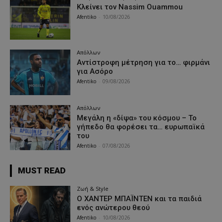
Κλείνει τον Nassim Ouammou
Afentiko
-
10/08/2026
Απόλλων
Αντίστροφη μέτρηση για το… φιρμάνι
για Ασόρο
Afentiko
-
09/08/2026
Απόλλων
Μεγάλη η «δίψα» του κόσμου – Το
γήπεδο θα φορέσει τα… ευρωπαϊκά
του
Afentiko
-
07/08/2026
MUST READ
Ζωή & Style
Ο ΧΑΝΤΕΡ ΜΠΑΪΝΤΕΝ και τα παιδιά
ενός ανώτερου θεού
Afentiko
-
10/08/2026