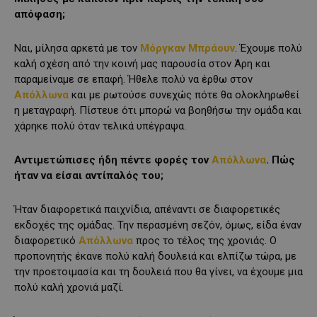
απόφαση;
Ναι, μίλησα αρκετά με τον
Μόργκαν Μπράουν
. Έχουμε πολύ
καλή σχέση από την κοινή μας παρουσία στον Άρη και
παραμείναμε σε επαφή. Ήθελε πολύ να έρθω στον
Απόλλωνα
και με ρωτούσε συνεχώς πότε θα ολοκληρωθεί
η μεταγραφή. Πίστευε ότι μπορώ να βοηθήσω την ομάδα και
χάρηκε πολύ όταν τελικά υπέγραψα.
Αντιμετώπισες ήδη πέντε φορές τον
Απόλλωνα
. Πώς
ήταν να είσαι αντίπαλός του;
Ήταν διαφορετικά παιχνίδια, απέναντι σε διαφορετικές
εκδοχές της ομάδας. Την περασμένη σεζόν, όμως, είδα έναν
διαφορετικό
Απόλλωνα
προς το τέλος της χρονιάς. Ο
προπονητής έκανε πολύ καλή δουλειά και ελπίζω τώρα, με
την προετοιμασία και τη δουλειά που θα γίνει, να έχουμε μια
πολύ καλή χρονιά μαζί.