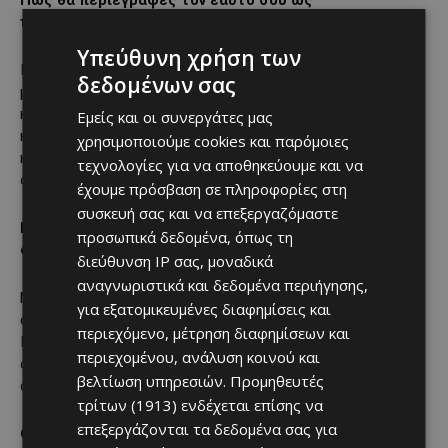
Πώς θα περιέγραφες τον εαυτό σου ως
ποδοσφαιριστή;
Υπεύθυνη χρήση των
Προσπαθώ πάντα να δίνω τον καλύτερό μου εαυτό. Ελέγχω
δεδομένων σας
μόνο αυτά που μπορώ να ελέγξω, δηλαδή τη δουλειά μου
κάθε μέρα, την προσπάθεια να βελτιώνομαι και να γίνομαι
Εμείς και οι συνεργάτες μας
καλύτερος. Ξέρω ότι όταν βρίσκομαι στην καλύτερή μου
χρησιμοποιούμε cookies και παρόμοιες
κατάσταση μπορώ να βοηθήσω σημαντικά οποιαδήποτε
τεχνολογίες για να αποθηκεύουμε και να
ομάδα.
έχουμε πρόσβαση σε πληροφορίες στη
συσκευή σας και να επεξεργαζόμαστε
Πολλοί σε χαρακτηρίζουν ως ηγέτη. Είναι κάτι εκ
προσωπικά δεδομένα, όπως τη
φύσεως ή ήρθε με την εμπειρία;
διεύθυνση IP σας, μοναδικά
αναγνωριστικά και δεδομένα περιήγησης,
Ναι, είναι κάτι που μου βγαίνει φυσικά. Μιλάω πολύ μέσα
για εξατομικευμένες διαφημίσεις και
στο γήπεδο και αισθάνομαι άνετα σε αυτόν τον ρόλο.
περιεχόμενο, μέτρηση διαφημίσεων και
Πιστεύω ότι είναι σημαντικό ένας κεντρικός αμυντικός να
περιεχομένου, ανάλυση κοινού και
οργανώνει την ομάδα, να επικοινωνεί και να βοηθά τους
βελτίωση υπηρεσιών.
Προμηθευτές
συμπαίκτες του.
τρίτων (1913)
ενδέχεται επίσης να
επεξεργάζονται τα δεδομένα σας για
Ο
Απόλλωνας
επιστρέφει στις ευρωπαϊκές