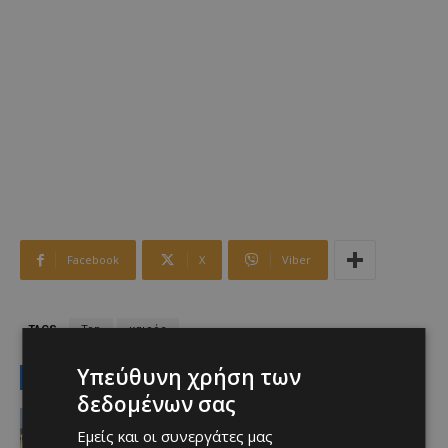
Facebook
X
Viber
TAGS
Top
καιρός
Υπεύθυνη χρήση των
LATEST NEWS
δεδομένων σας
Αθλητικά
Η Ομόνοια τους έδωσε το δικαίωμα
Εμείς και οι συνεργάτες μας